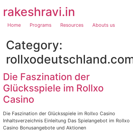
Skip
rakeshravi.in
to
content
Home
Programs
Resources
Abouts us
Category:
rollxodeutschland.co
Die Faszination der
Glücksspiele im Rollxo
Casino
Die Faszination der Glücksspiele im Rollxo Casino
Inhaltsverzeichnis Einleitung Das Spielangebot im Rollxo
Casino Bonusangebote und Aktionen