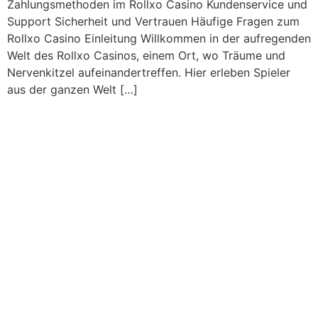
Zahlungsmethoden im Rollxo Casino Kundenservice und
Support Sicherheit und Vertrauen Häufige Fragen zum
Rollxo Casino Einleitung Willkommen in der aufregenden
Welt des Rollxo Casinos, einem Ort, wo Träume und
Nervenkitzel aufeinandertreffen. Hier erleben Spieler
aus der ganzen Welt […]