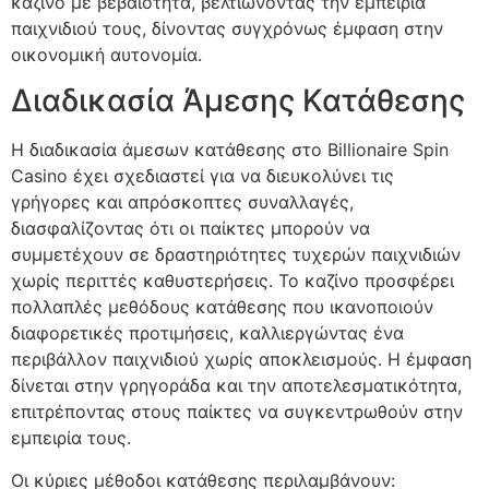
καζίνο με βεβαιότητα, βελτιώνοντας την εμπειρία
παιχνιδιού τους, δίνοντας συγχρόνως έμφαση στην
οικονομική αυτονομία.
Διαδικασία Άμεσης Κατάθεσης
Η διαδικασία άμεσων κατάθεσης στο Billionaire Spin
Casino έχει σχεδιαστεί για να διευκολύνει τις
γρήγορες και απρόσκοπτες συναλλαγές,
διασφαλίζοντας ότι οι παίκτες μπορούν να
συμμετέχουν σε δραστηριότητες τυχερών παιχνιδιών
χωρίς περιττές καθυστερήσεις. Το καζίνο προσφέρει
πολλαπλές μεθόδους κατάθεσης που ικανοποιούν
διαφορετικές προτιμήσεις, καλλιεργώντας ένα
περιβάλλον παιχνιδιού χωρίς αποκλεισμούς. Η έμφαση
δίνεται στην γρηγοράδα και την αποτελεσματικότητα,
επιτρέποντας στους παίκτες να συγκεντρωθούν στην
εμπειρία τους.
Οι κύριες μέθοδοι κατάθεσης περιλαμβάνουν: