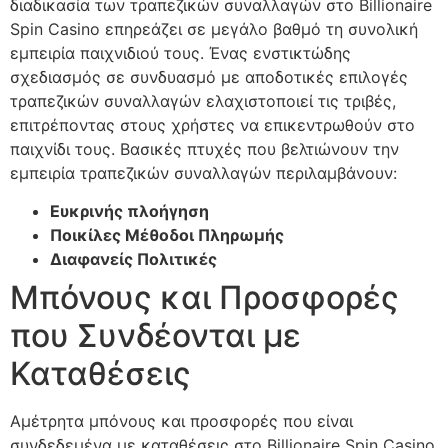
διαδικασία των τραπεζικών συναλλαγών στο Billionaire
Spin Casino επηρεάζει σε μεγάλο βαθμό τη συνολική
εμπειρία παιχνιδιού τους. Ένας ενστικτώδης
σχεδιασμός σε συνδυασμό με αποδοτικές επιλογές
τραπεζικών συναλλαγών ελαχιστοποιεί τις τριβές,
επιτρέποντας στους χρήστες να επικεντρωθούν στο
παιχνίδι τους. Βασικές πτυχές που βελτιώνουν την
εμπειρία τραπεζικών συναλλαγών περιλαμβάνουν:
Ευκρινής πλοήγηση
Ποικίλες Μέθοδοι Πληρωμής
Διαφανείς Πολιτικές
Μπόνους και Προσφορές
που Συνδέονται με
Καταθέσεις
Αμέτρητα μπόνους και προσφορές που είναι
συνδεδεμένα με καταθέσεις στο Billionaire Spin Casino