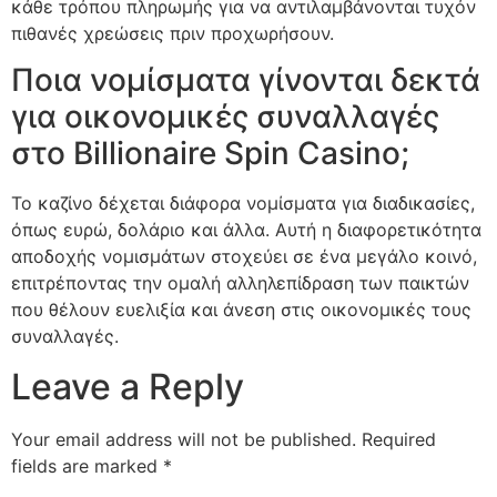
κάθε τρόπου πληρωμής για να αντιλαμβάνονται τυχόν
πιθανές χρεώσεις πριν προχωρήσουν.
Ποια νομίσματα γίνονται δεκτά
για οικονομικές συναλλαγές
στο Billionaire Spin Casino;
Το καζίνο δέχεται διάφορα νομίσματα για διαδικασίες,
όπως ευρώ, δολάριο και άλλα. Αυτή η διαφορετικότητα
αποδοχής νομισμάτων στοχεύει σε ένα μεγάλο κοινό,
επιτρέποντας την ομαλή αλληλεπίδραση των παικτών
που θέλουν ευελιξία και άνεση στις οικονομικές τους
συναλλαγές.
Leave a Reply
Your email address will not be published.
Required
fields are marked
*