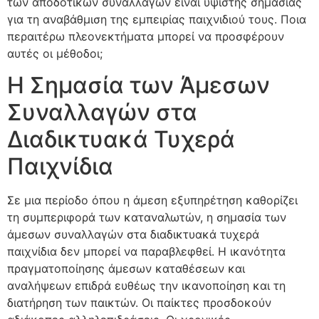
των αποδοτικών συναλλαγών είναι υψίστης σημασίας
για τη αναβάθμιση της εμπειρίας παιχνιδιού τους. Ποια
περαιτέρω πλεονεκτήματα μπορεί να προσφέρουν
αυτές οι μέθοδοι;
Η Σημασία των Άμεσων
Συναλλαγών στα
Διαδικτυακά Τυχερά
Παιχνίδια
Σε μια περίοδο όπου η άμεση εξυπηρέτηση καθορίζει
τη συμπεριφορά των καταναλωτών, η σημασία των
άμεσων συναλλαγών στα διαδικτυακά τυχερά
παιχνίδια δεν μπορεί να παραβλεφθεί. Η ικανότητα
πραγματοποίησης άμεσων καταθέσεων και
αναλήψεων επιδρά ευθέως την ικανοποίηση και τη
διατήρηση των παικτών. Οι παίκτες προσδοκούν