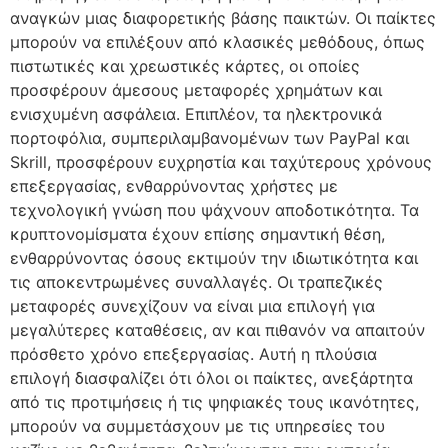
αναγκών μιας διαφορετικής βάσης παικτών. Οι παίκτες
μπορούν να επιλέξουν από κλασικές μεθόδους, όπως
πιστωτικές και χρεωστικές κάρτες, οι οποίες
προσφέρουν άμεσους μεταφορές χρημάτων και
ενισχυμένη ασφάλεια. Επιπλέον, τα ηλεκτρονικά
πορτοφόλια, συμπεριλαμβανομένων των PayPal και
Skrill, προσφέρουν ευχρηστία και ταχύτερους χρόνους
επεξεργασίας, ενθαρρύνοντας χρήστες με
τεχνολογική γνώση που ψάχνουν αποδοτικότητα. Τα
κρυπτονομίσματα έχουν επίσης σημαντική θέση,
ενθαρρύνοντας όσους εκτιμούν την ιδιωτικότητα και
τις αποκεντρωμένες συναλλαγές. Οι τραπεζικές
μεταφορές συνεχίζουν να είναι μια επιλογή για
μεγαλύτερες καταθέσεις, αν και πιθανόν να απαιτούν
πρόσθετο χρόνο επεξεργασίας. Αυτή η πλούσια
επιλογή διασφαλίζει ότι όλοι οι παίκτες, ανεξάρτητα
από τις προτιμήσεις ή τις ψηφιακές τους ικανότητες,
μπορούν να συμμετάσχουν με τις υπηρεσίες του