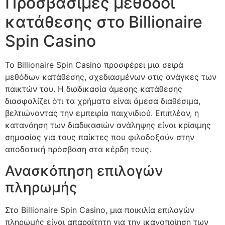
Προσβάσιμες μέθοδοι
κατάθεσης στο Billionaire
Spin Casino
Το Billionaire Spin Casino προσφέρει μια σειρά
μεθόδων κατάθεσης, σχεδιασμένων στις ανάγκες των
παικτών του. Η διαδικασία άμεσης κατάθεσης
διασφαλίζει ότι τα χρήματα είναι άμεσα διαθέσιμα,
βελτιώνοντας την εμπειρία παιχνιδιού. Επιπλέον, η
κατανόηση των διαδικασιών ανάληψης είναι κρίσιμης
σημασίας για τους παίκτες που φιλοδοξούν στην
αποδοτική πρόσβαση στα κέρδη τους.
Ανασκόπηση επιλογών
πληρωμής
Στο Billionaire Spin Casino, μια ποικιλία επιλογών
πληρωμής είναι απαραίτητη για την ικανοποίηση των