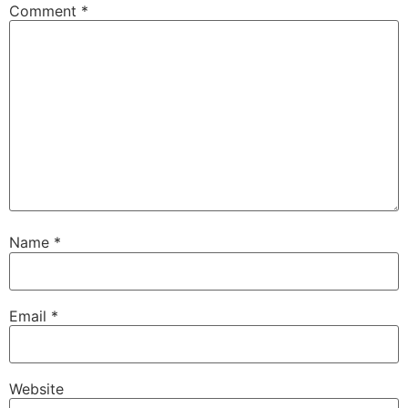
Comment
*
Name
*
Email
*
Website