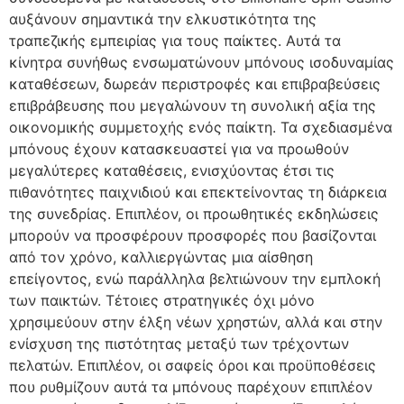
αυξάνουν σημαντικά την ελκυστικότητα της
τραπεζικής εμπειρίας για τους παίκτες. Αυτά τα
κίνητρα συνήθως ενσωματώνουν μπόνους ισοδυναμίας
καταθέσεων, δωρεάν περιστροφές και επιβραβεύσεις
επιβράβευσης που μεγαλώνουν τη συνολική αξία της
οικονομικής συμμετοχής ενός παίκτη. Τα σχεδιασμένα
μπόνους έχουν κατασκευαστεί για να προωθούν
μεγαλύτερες καταθέσεις, ενισχύοντας έτσι τις
πιθανότητες παιχνιδιού και επεκτείνοντας τη διάρκεια
της συνεδρίας. Επιπλέον, οι προωθητικές εκδηλώσεις
μπορούν να προσφέρουν προσφορές που βασίζονται
από τον χρόνο, καλλιεργώντας μια αίσθηση
επείγοντος, ενώ παράλληλα βελτιώνουν την εμπλοκή
των παικτών. Τέτοιες στρατηγικές όχι μόνο
χρησιμεύουν στην έλξη νέων χρηστών, αλλά και στην
ενίσχυση της πιστότητας μεταξύ των τρέχοντων
πελατών. Επιπλέον, οι σαφείς όροι και προϋποθέσεις
που ρυθμίζουν αυτά τα μπόνους παρέχουν επιπλέον