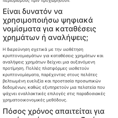
περιορισμούς πριν προχωρήσουν.
Είναι δυνατόν να
χρησιμοποιήσω ψηφιακά
νομίσματα για καταθέσεις
χρημάτων ή αναλήψεις;
Η διερεύνηση σχετικά με την υιοθέτηση
κρυπτονομισμάτων για καταθέσεις χρημάτων και
αναλήψεις χρημάτων δείχνει μια αυξανόμενη
προτίμηση. Πολλές πλατφόρμες υιοθετούν
κρυπτονομίσματα, παρέχοντας στους πελάτες
βελτιωμένη ευελιξία και προστασία προσωπικών
δεδομένων, καθώς εξυπηρετούν μια πελατεία που
ψάχνει εναλλακτικές επιλογές στις παραδοσιακές
χρηματοοικονομικές μεθόδους.
Πόσος χρόνος απαιτείται για