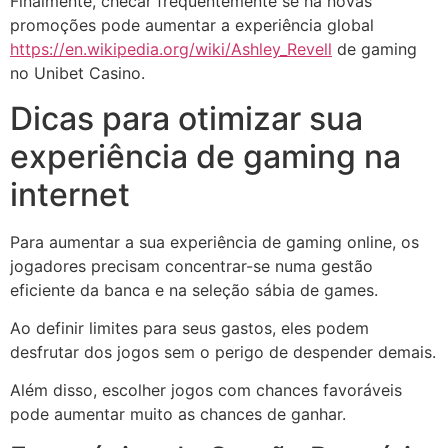
Finalmente, checar frequentemente se há novas
promoções pode aumentar a experiência global
https://en.wikipedia.org/wiki/Ashley_Revell
de gaming
no Unibet Casino.
Dicas para otimizar sua
experiência de gaming na
internet
Para aumentar a sua experiência de gaming online, os
jogadores precisam concentrar-se numa gestão
eficiente da banca e na seleção sábia de games.
Ao definir limites para seus gastos, eles podem
desfrutar dos jogos sem o perigo de despender demais.
Além disso, escolher jogos com chances favoráveis
pode aumentar muito as chances de ganhar.