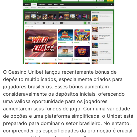
O Cassino Unibet lançou recentemente bônus de
depósito multiplicados, especialmente criados para
jogadores brasileiros. Esses bônus aumentam
consideravelmente os depósitos iniciais, oferecendo
uma valiosa oportunidade para os jogadores
aumentarem seus fundos de jogo. Com uma variedade
de opções e uma plataforma simplificada, o Unibet está
preparado para dominar o setor brasileiro. No entanto,
compreender os especificidades da promoção é crucial