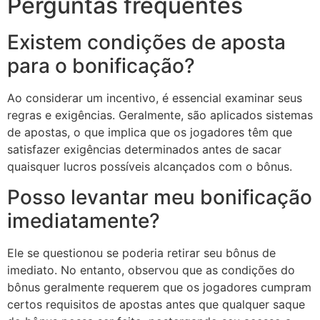
Perguntas frequentes
Existem condições de aposta
para o bonificação?
Ao considerar um incentivo, é essencial examinar seus
regras e exigências. Geralmente, são aplicados sistemas
de apostas, o que implica que os jogadores têm que
satisfazer exigências determinados antes de sacar
quaisquer lucros possíveis alcançados com o bônus.
Posso levantar meu bonificação
imediatamente?
Ele se questionou se poderia retirar seu bônus de
imediato. No entanto, observou que as condições do
bônus geralmente requerem que os jogadores cumpram
certos requisitos de apostas antes que qualquer saque