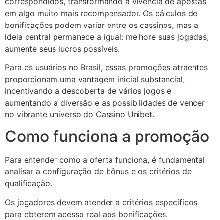
correspondidos, transformando a vivência de apostas
em algo muito mais recompensador. Os cálculos de
bonificações podem variar entre os cassinos, mas a
ideia central permanece a igual: melhore suas jogadas,
aumente seus lucros possíveis.
Para os usuários no Brasil, essas promoções atraentes
proporcionam uma vantagem inicial substancial,
incentivando a descoberta de vários jogos e
aumentando a diversão e as possibilidades de vencer
no vibrante universo do Cassino Unibet.
Como funciona a promoção
Para entender como a oferta funciona, é fundamental
analisar a configuração de bônus e os critérios de
qualificação.
Os jogadores devem atender a critérios específicos
para obterem acesso real aos bonificações.