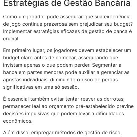
Estratégias de Gestão Bancária
Como um jogador pode assegurar que sua experiência
de jogo continue prazerosa sem prejudicar seu budget?
Implementar estratégias eficazes de gestão de banca é
crucial.
Em primeiro lugar, os jogadores devem estabelecer um
budget claro antes de começar, assegurando que
invistam apenas o que podem perder. Segmentar a
banca em partes menores pode auxiliar a gerenciar as
apostas individuais, diminuindo o risco de perdas
significativas em uma só sessão.
É essencial também evitar tentar reaver as derrotas;
permanecer leal ao orçamento pré-estabelecido previne
decisões impulsivas que podem levar a dificuldades
econômicos.
Além disso, empregar métodos de gestão de risco,