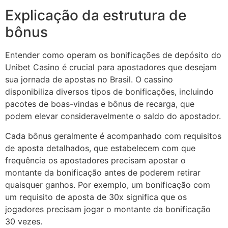
Explicação da estrutura de
bônus
Entender como operam os bonificações de depósito do
Unibet Casino é crucial para apostadores que desejam
sua jornada de apostas no Brasil. O cassino
disponibiliza diversos tipos de bonificações, incluindo
pacotes de boas-vindas e bônus de recarga, que
podem elevar consideravelmente o saldo do apostador.
Cada bônus geralmente é acompanhado com requisitos
de aposta detalhados, que estabelecem com que
frequência os apostadores precisam apostar o
montante da bonificação antes de poderem retirar
quaisquer ganhos. Por exemplo, um bonificação com
um requisito de aposta de 30x significa que os
jogadores precisam jogar o montante da bonificação
30 vezes.