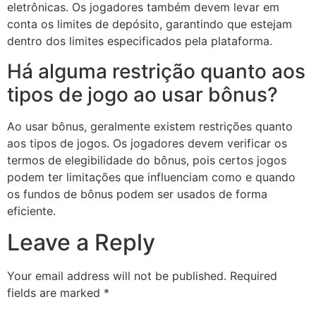
eletrônicas. Os jogadores também devem levar em
conta os limites de depósito, garantindo que estejam
dentro dos limites especificados pela plataforma.
Há alguma restrição quanto aos
tipos de jogo ao usar bônus?
Ao usar bônus, geralmente existem restrições quanto
aos tipos de jogos. Os jogadores devem verificar os
termos de elegibilidade do bônus, pois certos jogos
podem ter limitações que influenciam como e quando
os fundos de bônus podem ser usados de forma
eficiente.
Leave a Reply
Your email address will not be published.
Required
fields are marked
*