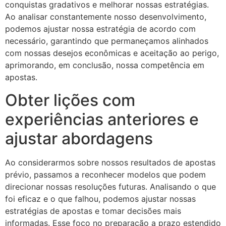
conquistas gradativos e melhorar nossas estratégias.
Ao analisar constantemente nosso desenvolvimento,
podemos ajustar nossa estratégia de acordo com
necessário, garantindo que permaneçamos alinhados
com nossas desejos econômicas e aceitação ao perigo,
aprimorando, em conclusão, nossa competência em
apostas.
Obter lições com
experiências anteriores e
ajustar abordagens
Ao considerarmos sobre nossos resultados de apostas
prévio, passamos a reconhecer modelos que podem
direcionar nossas resoluções futuras. Analisando o que
foi eficaz e o que falhou, podemos ajustar nossas
estratégias de apostas e tomar decisões mais
informadas. Esse foco no preparação a prazo estendido