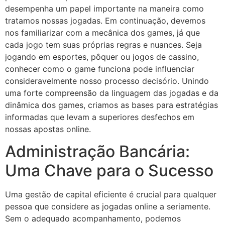
desempenha um papel importante na maneira como
tratamos nossas jogadas. Em continuação, devemos
nos familiarizar com a mecânica dos games, já que
cada jogo tem suas próprias regras e nuances. Seja
jogando em esportes, pôquer ou jogos de cassino,
conhecer como o game funciona pode influenciar
consideravelmente nosso processo decisório. Unindo
uma forte compreensão da linguagem das jogadas e da
dinâmica dos games, criamos as bases para estratégias
informadas que levam a superiores desfechos em
nossas apostas online.
Administração Bancária:
Uma Chave para o Sucesso
Uma gestão de capital eficiente é crucial para qualquer
pessoa que considere as jogadas online a seriamente.
Sem o adequado acompanhamento, podemos