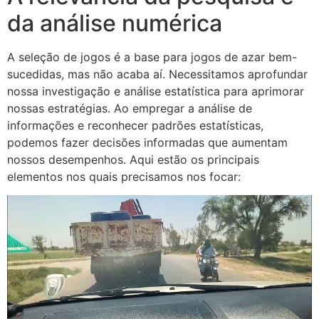
da análise numérica
A seleção de jogos é a base para jogos de azar bem-
sucedidas, mas não acaba aí. Necessitamos aprofundar
nossa investigação e análise estatística para aprimorar
nossas estratégias. Ao empregar a análise de
informações e reconhecer padrões estatísticas,
podemos fazer decisões informadas que aumentam
nossos desempenhos. Aqui estão os principais
elementos nos quais precisamos nos focar: