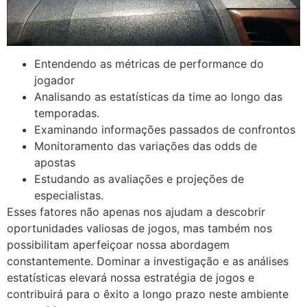
Entendendo as métricas de performance do
jogador
Analisando as estatísticas da time ao longo das
temporadas.
Examinando informações passados de confrontos
Monitoramento das variações das odds de
apostas
Estudando as avaliações e projeções de
especialistas.
Esses fatores não apenas nos ajudam a descobrir
oportunidades valiosas de jogos, mas também nos
possibilitam aperfeiçoar nossa abordagem
constantemente. Dominar a investigação e as análises
estatísticas elevará nossa estratégia de jogos e
contribuirá para o êxito a longo prazo neste ambiente