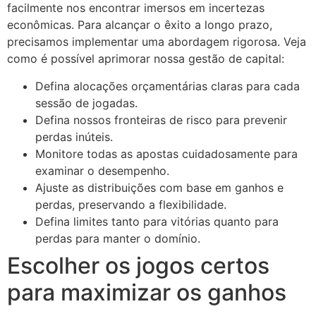
facilmente nos encontrar imersos em incertezas
econômicas. Para alcançar o êxito a longo prazo,
precisamos implementar uma abordagem rigorosa. Veja
como é possível aprimorar nossa gestão de capital:
Defina alocações orçamentárias claras para cada
sessão de jogadas.
Defina nossos fronteiras de risco para prevenir
perdas inúteis.
Monitore todas as apostas cuidadosamente para
examinar o desempenho.
Ajuste as distribuições com base em ganhos e
perdas, preservando a flexibilidade.
Defina limites tanto para vitórias quanto para
perdas para manter o domínio.
Escolher os jogos certos
para maximizar os ganhos