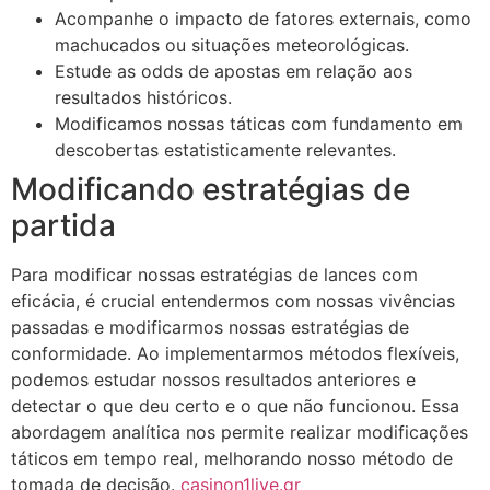
Acompanhe o impacto de fatores externais, como
machucados ou situações meteorológicas.
Estude as odds de apostas em relação aos
resultados históricos.
Modificamos nossas táticas com fundamento em
descobertas estatisticamente relevantes.
Modificando estratégias de
partida
Para modificar nossas estratégias de lances com
eficácia, é crucial entendermos com nossas vivências
passadas e modificarmos nossas estratégias de
conformidade. Ao implementarmos métodos flexíveis,
podemos estudar nossos resultados anteriores e
detectar o que deu certo e o que não funcionou. Essa
abordagem analítica nos permite realizar modificações
táticos em tempo real, melhorando nosso método de
tomada de decisão.
casinon1live.gr