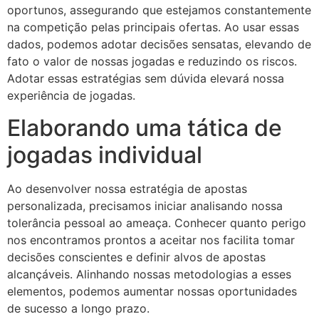
oportunos, assegurando que estejamos constantemente
na competição pelas principais ofertas. Ao usar essas
dados, podemos adotar decisões sensatas, elevando de
fato o valor de nossas jogadas e reduzindo os riscos.
Adotar essas estratégias sem dúvida elevará nossa
experiência de jogadas.
Elaborando uma tática de
jogadas individual
Ao desenvolver nossa estratégia de apostas
personalizada, precisamos iniciar analisando nossa
tolerância pessoal ao ameaça. Conhecer quanto perigo
nos encontramos prontos a aceitar nos facilita tomar
decisões conscientes e definir alvos de apostas
alcançáveis. Alinhando nossas metodologias a esses
elementos, podemos aumentar nossas oportunidades
de sucesso a longo prazo.