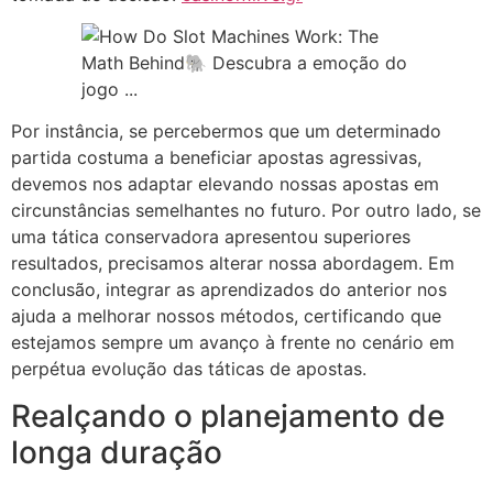
Por instância, se percebermos que um determinado
partida costuma a beneficiar apostas agressivas,
devemos nos adaptar elevando nossas apostas em
circunstâncias semelhantes no futuro. Por outro lado, se
uma tática conservadora apresentou superiores
resultados, precisamos alterar nossa abordagem. Em
conclusão, integrar as aprendizados do anterior nos
ajuda a melhorar nossos métodos, certificando que
estejamos sempre um avanço à frente no cenário em
perpétua evolução das táticas de apostas.
Realçando o planejamento de
longa duração