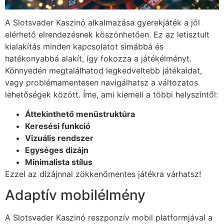
A Slotsvader Kaszinó alkalmazása gyerekjáték a jól
elérhető elrendezésnek köszönhetően. Ez az letisztult
kialakítás minden kapcsolatot simábbá és
hatékonyabbá alakít, így fokozza a játékélményt.
Könnyedén megtalálhatod legkedveltebb játékaidat,
vagy problémamentesen navigálhatsz a változatos
lehetőségek között. Íme, ami kiemeli a többi helyszíntől:
Áttekinthető menüstruktúra
Keresési funkció
Vizuális rendszer
Egységes dizájn
Minimalista stílus
Ezzel az dizájnnal zökkenőmentes játékra várhatsz!
Adaptív mobilélmény
A Slotsvader Kaszinó reszponzív mobil platformjával a