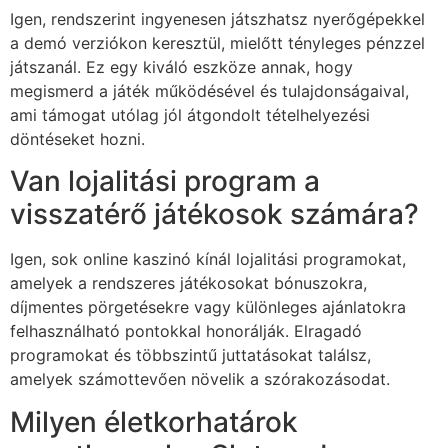
Igen, rendszerint ingyenesen játszhatsz nyerőgépekkel
a demó verziókon keresztül, mielőtt tényleges pénzzel
játszanál. Ez egy kiváló eszköze annak, hogy
megismerd a játék működésével és tulajdonságaival,
ami támogat utólag jól átgondolt tételhelyezési
döntéseket hozni.
Van lojalitási program a
visszatérő játékosok számára?
Igen, sok online kaszinó kínál lojalitási programokat,
amelyek a rendszeres játékosokat bónuszokra,
díjmentes pörgetésekre vagy különleges ajánlatokra
felhasználható pontokkal honorálják. Elragadó
programokat és többszintű juttatásokat találsz,
amelyek számottevően növelik a szórakozásodat.
Milyen életkorhatárok