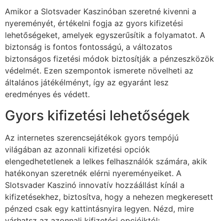
Amikor a Slotsvader Kaszinóban szeretné kivenni a
nyereményét, értékelni fogja az gyors kifizetési
lehetőségeket, amelyek egyszerűsítik a folyamatot. A
biztonság is fontos fontosságú, a változatos
biztonságos fizetési módok biztosítják a pénzeszközök
védelmét. Ezen szempontok ismerete növelheti az
általános játékélményt, így az egyaránt lesz
eredményes és védett.
Gyors kifizetési lehetőségek
Az internetes szerencsejátékok gyors tempójú
világában az azonnali kifizetési opciók
elengedhetetlenek a lelkes felhasználók számára, akik
hatékonyan szeretnék elérni nyereményeiket. A
Slotsvader Kaszinó innovatív hozzáállást kínál a
kifizetésekhez, biztosítva, hogy a nehezen megkeresett
pénzed csak egy kattintásnyira legyen. Nézd, mire
várhatsz az azonnali kifizetési opcióiktól: