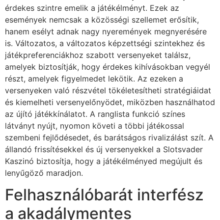
érdekes szintre emelik a játékélményt. Ezek az
események nemcsak a közösségi szellemet erősítik,
hanem esélyt adnak nagy nyeremények megnyerésére
is. Változatos, a változatos képzettségi szintekhez és
játékpreferenciákhoz szabott versenyeket találsz,
amelyek biztosítják, hogy érdekes kihívásokban vegyél
részt, amelyek figyelmedet lekötik. Az ezeken a
versenyeken való részvétel tökéletesítheti stratégiáidat
és kiemelheti versenyelőnyödet, miközben használhatod
az újító játékkínálatot. A ranglista funkció színes
látványt nyújt, nyomon követi a többi játékossal
szembeni fejlődésedet, és barátságos rivalizálást szít. A
állandó frissítésekkel és új versenyekkel a Slotsvader
Kaszinó biztosítja, hogy a játékélményed megújult és
lenyűgöző maradjon.
Felhasználóbarát interfész
a akadálymentes