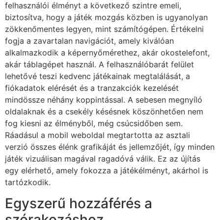
felhasználói élményt a következő szintre emeli,
biztosítva, hogy a játék mozgás közben is ugyanolyan
zökkenőmentes legyen, mint számítógépen. Értékelni
fogja a zavartalan navigációt, amely kiválóan
alkalmazkodik a képernyőmérethez, akár okostelefont,
akár táblagépet használ. A felhasználóbarát felület
lehetővé teszi kedvenc játékainak megtalálását, a
fiókadatok elérését és a tranzakciók kezelését
mindössze néhány koppintással. A sebesen megnyíló
oldalaknak és a csekély késésnek köszönhetően nem
fog kiesni az élményből, még csúcsidőben sem.
Ráadásul a mobil weboldal megtartotta az asztali
verzió összes élénk grafikáját és jellemzőjét, így minden
játék vizuálisan magával ragadóvá válik. Ez az újítás
egy elérhető, amely fokozza a játékélményt, akárhol is
tartózkodik.
Egyszerű hozzáférés a
szórakozáshoz