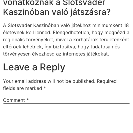
vonatkoznak a Slotsvader
Kaszinóban való játszásra?
A Slotsvader Kaszinóban való játékhoz minimumként 18
életévnek kell lenned. Elengedhetetlen, hogy megnézd a
regionális törvényeket, mivel a korhatárok területenként
eltérőek lehetnek, így biztosítva, hogy tudatosan és
törvényesen élvezhesd az internetes játékokat.
Leave a Reply
Your email address will not be published.
Required
fields are marked
*
Comment
*