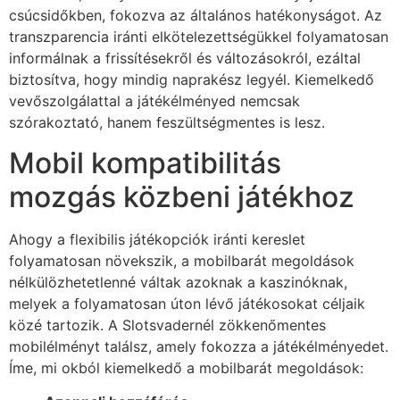
csúcsidőkben, fokozva az általános hatékonyságot. Az
transzparencia iránti elkötelezettségükkel folyamatosan
informálnak a frissítésekről és változásokról, ezáltal
biztosítva, hogy mindig naprakész legyél. Kiemelkedő
vevőszolgálattal a játékélményed nemcsak
szórakoztató, hanem feszültségmentes is lesz.
Mobil kompatibilitás
mozgás közbeni játékhoz
Ahogy a flexibilis játékopciók iránti kereslet
folyamatosan növekszik, a mobilbarát megoldások
nélkülözhetetlenné váltak azoknak a kaszinóknak,
melyek a folyamatosan úton lévő játékosokat céljaik
közé tartozik. A Slotsvadernél zökkenőmentes
mobilélményt találsz, amely fokozza a játékélményedet.
Íme, mi okból kiemelkedő a mobilbarát megoldások: