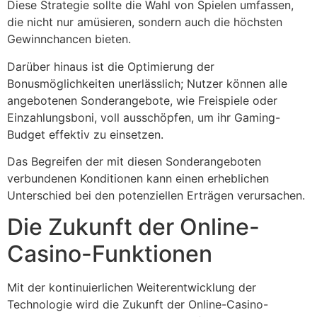
Diese Strategie sollte die Wahl von Spielen umfassen,
die nicht nur amüsieren, sondern auch die höchsten
Gewinnchancen bieten.
Darüber hinaus ist die Optimierung der
Bonusmöglichkeiten unerlässlich; Nutzer können alle
angebotenen Sonderangebote, wie Freispiele oder
Einzahlungsboni, voll ausschöpfen, um ihr Gaming-
Budget effektiv zu einsetzen.
Das Begreifen der mit diesen Sonderangeboten
verbundenen Konditionen kann einen erheblichen
Unterschied bei den potenziellen Erträgen verursachen.
Die Zukunft der Online-
Casino-Funktionen
Mit der kontinuierlichen Weiterentwicklung der
Technologie wird die Zukunft der Online-Casino-