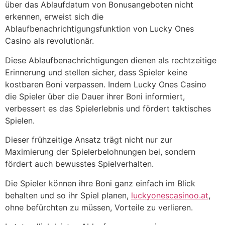
über das Ablaufdatum von Bonusangeboten nicht
erkennen, erweist sich die
Ablaufbenachrichtigungsfunktion von Lucky Ones
Casino als revolutionär.
Diese Ablaufbenachrichtigungen dienen als rechtzeitige
Erinnerung und stellen sicher, dass Spieler keine
kostbaren Boni verpassen. Indem Lucky Ones Casino
die Spieler über die Dauer ihrer Boni informiert,
verbessert es das Spielerlebnis und fördert taktisches
Spielen.
Dieser frühzeitige Ansatz trägt nicht nur zur
Maximierung der Spielerbelohnungen bei, sondern
fördert auch bewusstes Spielverhalten.
Die Spieler können ihre Boni ganz einfach im Blick
behalten und so ihr Spiel planen,
luckyonescasinoo.at
,
ohne befürchten zu müssen, Vorteile zu verlieren.