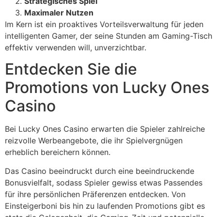
Strategisches Spiel
Maximaler Nutzen
Im Kern ist ein proaktives Vorteilsverwaltung für jeden
intelligenten Gamer, der seine Stunden am Gaming-Tisch
effektiv verwenden will, unverzichtbar.
Entdecken Sie die
Promotions von Lucky Ones
Casino
Bei Lucky Ones Casino erwarten die Spieler zahlreiche
reizvolle Werbeangebote, die ihr Spielvergnügen
erheblich bereichern können.
Das Casino beeindruckt durch eine beeindruckende
Bonusvielfalt, sodass Spieler gewiss etwas Passendes
für ihre persönlichen Präferenzen entdecken. Von
Einsteigerboni bis hin zu laufenden Promotions gibt es