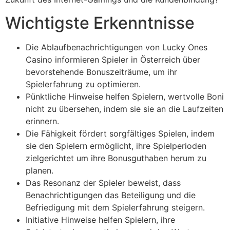
Wichtigste Erkenntnisse
Die Ablaufbenachrichtigungen von Lucky Ones
Casino informieren Spieler in Österreich über
bevorstehende Bonuszeiträume, um ihr
Spielerfahrung zu optimieren.
Pünktliche Hinweise helfen Spielern, wertvolle Boni
nicht zu übersehen, indem sie sie an die Laufzeiten
erinnern.
Die Fähigkeit fördert sorgfältiges Spielen, indem
sie den Spielern ermöglicht, ihre Spielperioden
zielgerichtet um ihre Bonusguthaben herum zu
planen.
Das Resonanz der Spieler beweist, dass
Benachrichtigungen das Beteiligung und die
Befriedigung mit dem Spielerfahrung steigern.
Initiative Hinweise helfen Spielern, ihre