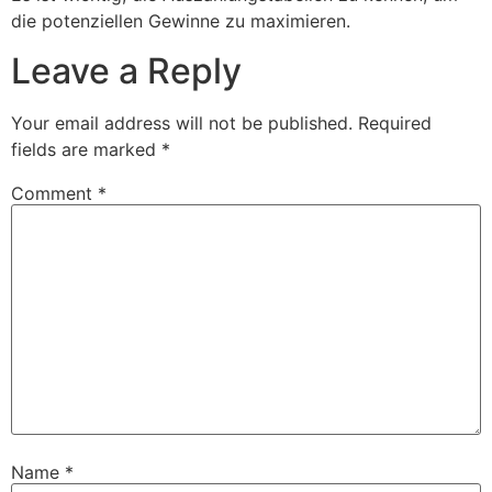
die potenziellen Gewinne zu maximieren.
Leave a Reply
Your email address will not be published.
Required
fields are marked
*
Comment
*
Name
*