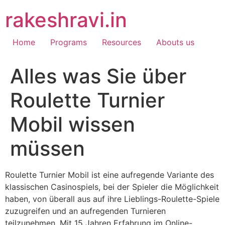
Skip
rakeshravi.in
to
content
Home
Programs
Resources
Abouts us
Alles was Sie über
Roulette Turnier
Mobil wissen
müssen
Roulette Turnier Mobil ist eine aufregende Variante des
klassischen Casinospiels, bei der Spieler die Möglichkeit
haben, von überall aus auf ihre Lieblings-Roulette-Spiele
zuzugreifen und an aufregenden Turnieren
teilzunehmen. Mit 15 Jahren Erfahrung im Online-