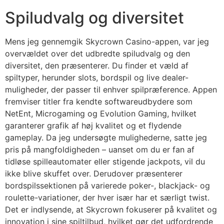
Spiludvalg og diversitet
Mens jeg gennemgik Skycrown Casino-appen, var jeg
overvældet over det udbredte spiludvalg og den
diversitet, den præsenterer. Du finder et væld af
spiltyper, herunder slots, bordspil og live dealer-
muligheder, der passer til enhver spilpræference. Appen
fremviser titler fra kendte softwareudbydere som
NetEnt, Microgaming og Evolution Gaming, hvilket
garanterer grafik af høj kvalitet og et flydende
gameplay. Da jeg undersøgte mulighederne, satte jeg
pris på mangfoldigheden – uanset om du er fan af
tidløse spilleautomater eller stigende jackpots, vil du
ikke blive skuffet over. Derudover præsenterer
bordspilssektionen på varierede poker-, blackjack- og
roulette-variationer, der hver især har et særligt twist.
Det er indlysende, at Skycrown fokuserer på kvalitet og
innovation i sine spiltilbud, hvilket gør det udfordrende