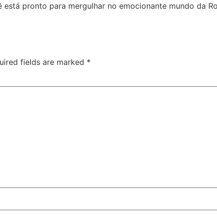
 está pronto para mergulhar no emocionante mundo da Rol
uired fields are marked
*