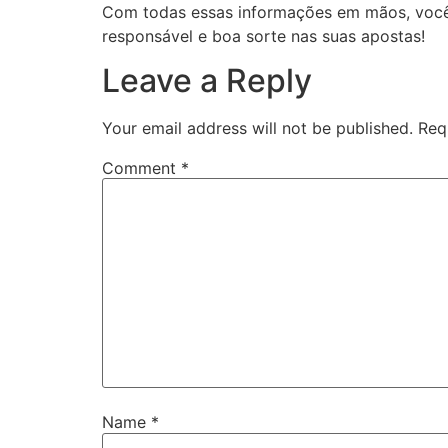
Com todas essas informações em mãos, você
responsável e boa sorte nas suas apostas!
Leave a Reply
Your email address will not be published.
Req
Comment
*
Name
*