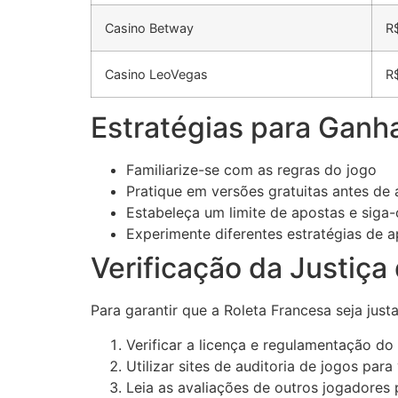
Casino Betway
R
Casino LeoVegas
R
Estratégias para Ganh
Familiarize-se com as regras do jogo
Pratique em versões gratuitas antes de a
Estabeleça um limite de apostas e siga
Experimente diferentes estratégias de 
Verificação da Justiça
Para garantir que a Roleta Francesa seja just
Verificar a licença e regulamentação do
Utilizar sites de auditoria de jogos para
Leia as avaliações de outros jogadores 