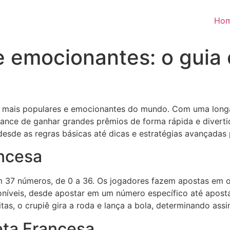
Ho
e emocionantes: o guia
o mais populares e emocionantes do mundo. Com uma longa 
hance de ganhar grandes prêmios de forma rápida e diverti
desde as regras básicas
até dicas e estratégias avançadas
ncesa
 37 números, de 0 a 36. Os jogadores fazem apostas em on
poníveis, desde apostar em um número específico até apo
as, o crupiê gira a roda e lança a bola, determinando assim
eta Francesa