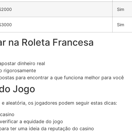
$2000
Sim
$3000
Sim
ar na Roleta Francesa
postar dinheiro real
-o rigorosamente
apostas para encontrar a que funciona melhor para você
 do Jogo
a e aleatória, os jogadores podem seguir estas dicas:
 casino
 verificar a equidade do jogo
para ter uma ideia da reputação do casino