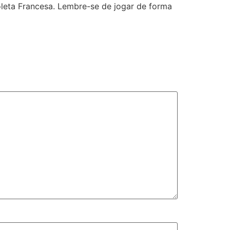
eta Francesa. Lembre-se de jogar de forma