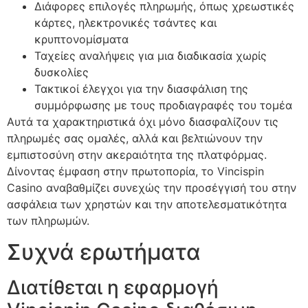
Διάφορες επιλογές πληρωμής, όπως χρεωστικές
κάρτες, ηλεκτρονικές τσάντες και
κρυπτονομίσματα
Ταχείες αναλήψεις για μια διαδικασία χωρίς
δυσκολίες
Τακτικοί έλεγχοι για την διασφάλιση της
συμμόρφωσης με τους προδιαγραφές του τομέα
Αυτά τα χαρακτηριστικά όχι μόνο διασφαλίζουν τις
πληρωμές σας ομαλές, αλλά και βελτιώνουν την
εμπιστοσύνη στην ακεραιότητα της πλατφόρμας.
Δίνοντας έμφαση στην πρωτοπορία, το Vincispin
Casino αναβαθμίζει συνεχώς την προσέγγισή του στην
ασφάλεια των χρηστών και την αποτελεσματικότητα
των πληρωμών.
Συχνά ερωτήματα
Διατίθεται η εφαρμογή