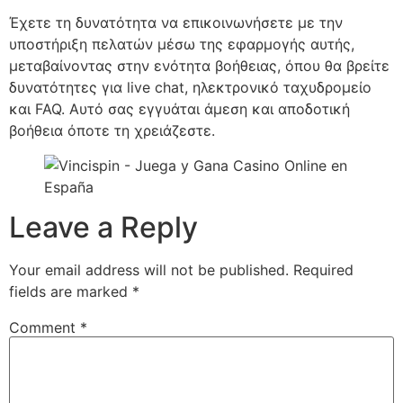
Έχετε τη δυνατότητα να επικοινωνήσετε με την
υποστήριξη πελατών μέσω της εφαρμογής αυτής,
μεταβαίνοντας στην ενότητα βοήθειας, όπου θα βρείτε
δυνατότητες για live chat, ηλεκτρονικό ταχυδρομείο
και FAQ. Αυτό σας εγγυάται άμεση και αποδοτική
βοήθεια όποτε τη χρειάζεστε.
Leave a Reply
Your email address will not be published.
Required
fields are marked
*
Comment
*