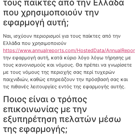
τους παίκτες από την Ελλάδα
που χρησιμοποιούν την
εφαρμογή αυτή;
Ναι, ισχύουν περιορισμοί για τους παίκτες από την
Ελλάδα που χρησιμοποιούν
https://www.annualreports.com/HostedData/AnnualRepo
την εφαρμογή αυτή, κατά κύριο λόγο λόγω τήρησης με
τους κανονισμούς και νόμους. Θα πρέπει να γνωρίσετε
με τους νόμους της περιοχής σας περί τυχερών
παιχνιδιών, καθώς επηρεάζουν την πρόσβασή σας και
τις πιθανές λειτουργίες εντός της εφαρμογής αυτής.
Ποιος είναι ο τρόπος
επικοινωνίας με την
εξυπηρέτηση πελατών μέσω
της εφαρμογής;