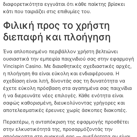
διαφορετικότητα εγγυάται ότι κάθε παίκτης βρίσκει
κάτι που ταιριάζει στις επιθυμίες του.
Φιλική προς το χρήστη
διεπαφή και πλοήγηση
Ένα απλοποιημένο περιβάλλον χρήστη βελτιώνει
ουσιαστικά την εμπειρία παιχνιδιού σας στην εφαρμογή
Vincispin Casino. Με διαισθητικές σχεδιαστικές αρχές,
η πλοήγηση θα είναι εύκολη και ενδιαφέρουσα. Η
σχεδίαση είναι λιτή, δίνοντάς σας τη δυνατότητα να
έχετε εύκολη πρόσβαση στα αγαπημένα σας παιχνίδια
ή να διερευνάτε νέες επιλογές. Κάθε ενότητα είναι
σαφώς καθορισμένη, διευκολύνοντας γρήγορες και
αποτελεσματικές έρευνες χωρίς άσκοπες διακοπές.
Περαιτέρω, η ανταπόκριση της εφαρμογής προσθέτει
στην ελκυστικότητά της, προσαρμόζοντάς την
απρόσκοπτα στη συσκευή σας — ανεξάρτητα αν είναι