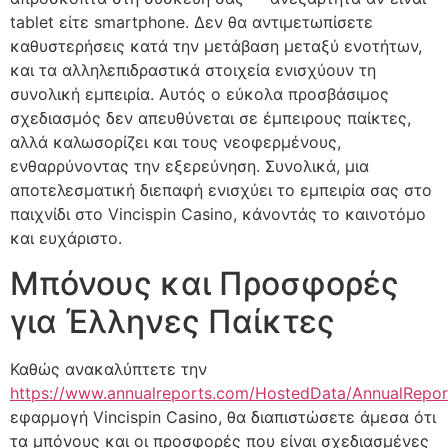
tablet είτε smartphone. Δεν θα αντιμετωπίσετε
καθυστερήσεις κατά την μετάβαση μεταξύ ενοτήτων,
και τα αλληλεπιδραστικά στοιχεία ενισχύουν τη
συνολική εμπειρία. Αυτός ο εύκολα προσβάσιμος
σχεδιασμός δεν απευθύνεται σε έμπειρους παίκτες,
αλλά καλωσορίζει και τους νεοφερμένους,
ενθαρρύνοντας την εξερεύνηση. Συνολικά, μια
αποτελεσματική διεπαφή ενισχύει το εμπειρία σας στο
παιχνίδι στο Vincispin Casino, κάνοντάς το καινοτόμο
και ευχάριστο.
Μπόνους και Προσφορές
για Έλληνες Παίκτες
Καθώς ανακαλύπτετε την
https://www.annualreports.com/HostedData/AnnualRepo
εφαρμογή Vincispin Casino, θα διαπιστώσετε άμεσα ότι
τα μπόνους και οι προσφορές που είναι σχεδιασμένες