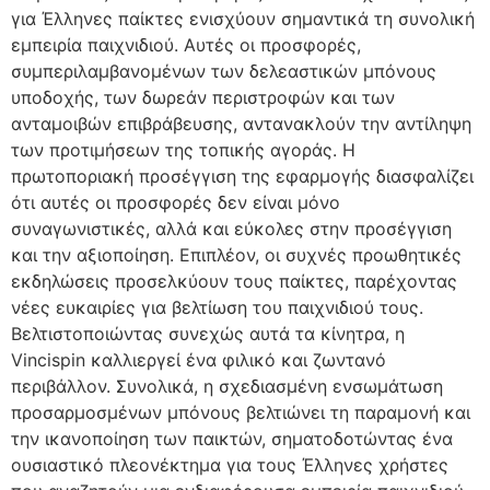
για Έλληνες παίκτες ενισχύουν σημαντικά τη συνολική
εμπειρία παιχνιδιού. Αυτές οι προσφορές,
συμπεριλαμβανομένων των δελεαστικών μπόνους
υποδοχής, των δωρεάν περιστροφών και των
ανταμοιβών επιβράβευσης, αντανακλούν την αντίληψη
των προτιμήσεων της τοπικής αγοράς. Η
πρωτοποριακή προσέγγιση της εφαρμογής διασφαλίζει
ότι αυτές οι προσφορές δεν είναι μόνο
συναγωνιστικές, αλλά και εύκολες στην προσέγγιση
και την αξιοποίηση. Επιπλέον, οι συχνές προωθητικές
εκδηλώσεις προσελκύουν τους παίκτες, παρέχοντας
νέες ευκαιρίες για βελτίωση του παιχνιδιού τους.
Βελτιστοποιώντας συνεχώς αυτά τα κίνητρα, η
Vincispin καλλιεργεί ένα φιλικό και ζωντανό
περιβάλλον. Συνολικά, η σχεδιασμένη ενσωμάτωση
προσαρμοσμένων μπόνους βελτιώνει τη παραμονή και
την ικανοποίηση των παικτών, σηματοδοτώντας ένα
ουσιαστικό πλεονέκτημα για τους Έλληνες χρήστες