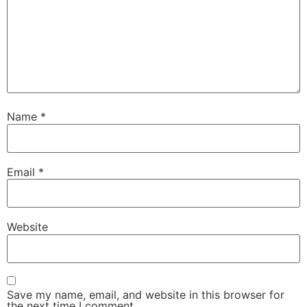
Name
*
Email
*
Website
Save my name, email, and website in this browser for
the next time I comment.