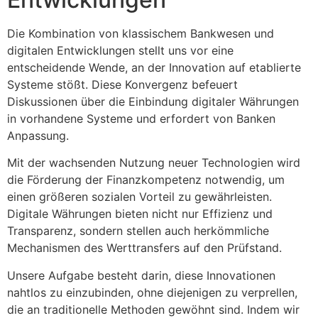
Die Kombination von klassischem Bankwesen und
digitalen Entwicklungen stellt uns vor eine
entscheidende Wende, an der Innovation auf etablierte
Systeme stößt. Diese Konvergenz befeuert
Diskussionen über die Einbindung digitaler Währungen
in vorhandene Systeme und erfordert von Banken
Anpassung.
Mit der wachsenden Nutzung neuer Technologien wird
die Förderung der Finanzkompetenz notwendig, um
einen größeren sozialen Vorteil zu gewährleisten.
Digitale Währungen bieten nicht nur Effizienz und
Transparenz, sondern stellen auch herkömmliche
Mechanismen des Werttransfers auf den Prüfstand.
Unsere Aufgabe besteht darin, diese Innovationen
nahtlos zu einzubinden, ohne diejenigen zu verprellen,
die an traditionelle Methoden gewöhnt sind. Indem wir