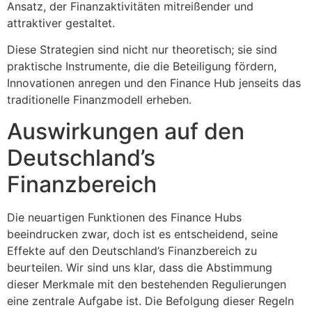
Ansatz, der Finanzaktivitäten mitreißender und
attraktiver gestaltet.
Diese Strategien sind nicht nur theoretisch; sie sind
praktische Instrumente, die die Beteiligung fördern,
Innovationen anregen und den Finance Hub jenseits das
traditionelle Finanzmodell erheben.
Auswirkungen auf den
Deutschland’s
Finanzbereich
Die neuartigen Funktionen des Finance Hubs
beeindrucken zwar, doch ist es entscheidend, seine
Effekte auf den Deutschland’s Finanzbereich zu
beurteilen. Wir sind uns klar, dass die Abstimmung
dieser Merkmale mit den bestehenden Regulierungen
eine zentrale Aufgabe ist. Die Befolgung dieser Regeln