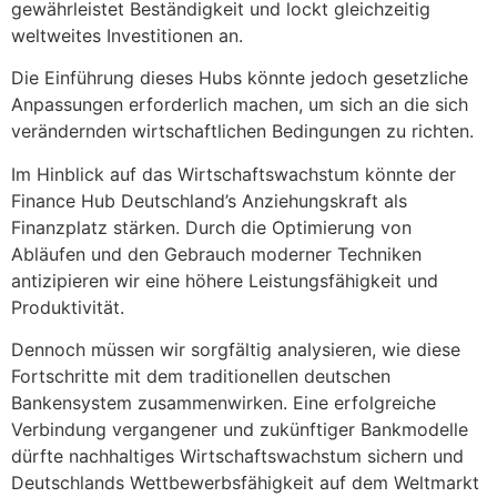
gewährleistet Beständigkeit und lockt gleichzeitig
weltweites Investitionen an.
Die Einführung dieses Hubs könnte jedoch gesetzliche
Anpassungen erforderlich machen, um sich an die sich
verändernden wirtschaftlichen Bedingungen zu richten.
Im Hinblick auf das Wirtschaftswachstum könnte der
Finance Hub Deutschland’s Anziehungskraft als
Finanzplatz stärken. Durch die Optimierung von
Abläufen und den Gebrauch moderner Techniken
antizipieren wir eine höhere Leistungsfähigkeit und
Produktivität.
Dennoch müssen wir sorgfältig analysieren, wie diese
Fortschritte mit dem traditionellen deutschen
Bankensystem zusammenwirken. Eine erfolgreiche
Verbindung vergangener und zukünftiger Bankmodelle
dürfte nachhaltiges Wirtschaftswachstum sichern und
Deutschlands Wettbewerbsfähigkeit auf dem Weltmarkt