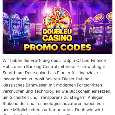
Wir haben die Eröffnung des LiraSpin Casino Finance
Hubs durch Banking Central miterlebt – ein wichtiger
Schritt, um Deutschland als Pionier für finanzielle
Innovationen zu positionieren. Dieser Hub soll
klassisches Bankwesen mit modernen Fortschritten
verknüpfen und Technologien wie Blockchain einsetzen,
um Sicherheit und Transparenz zu steigern. Anleger,
Stakeholder und Technologieinnovatoren haben nun
neue Möglichkeiten zur Kooperation. Doch wie wird