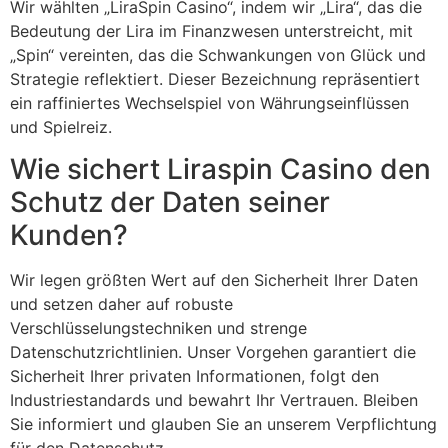
Wir wählten „LiraSpin Casino“, indem wir „Lira“, das die
Bedeutung der Lira im Finanzwesen unterstreicht, mit
„Spin“ vereinten, das die Schwankungen von Glück und
Strategie reflektiert. Dieser Bezeichnung repräsentiert
ein raffiniertes Wechselspiel von Währungseinflüssen
und Spielreiz.
Wie sichert Liraspin Casino den
Schutz der Daten seiner
Kunden?
Wir legen größten Wert auf den Sicherheit Ihrer Daten
und setzen daher auf robuste
Verschlüsselungstechniken und strenge
Datenschutzrichtlinien. Unser Vorgehen garantiert die
Sicherheit Ihrer privaten Informationen, folgt den
Industriestandards und bewahrt Ihr Vertrauen. Bleiben
Sie informiert und glauben Sie an unserem Verpflichtung