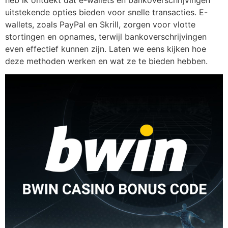
uitstekende opties bieden voor snelle transacties. E-
wallets, zoals PayPal en Skrill, zorgen voor vlotte
stortingen en opnames, terwijl bankoverschrijvingen
even effectief kunnen zijn. Laten we eens kijken hoe
deze methoden werken en wat ze te bieden hebben.