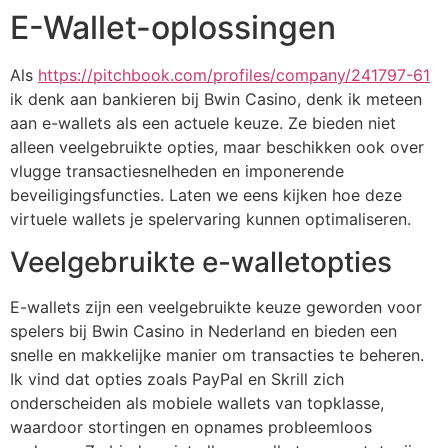
E-Wallet-oplossingen
Als
https://pitchbook.com/profiles/company/241797-61
ik denk aan bankieren bij Bwin Casino, denk ik meteen
aan e-wallets als een actuele keuze. Ze bieden niet
alleen veelgebruikte opties, maar beschikken ook over
vlugge transactiesnelheden en imponerende
beveiligingsfuncties. Laten we eens kijken hoe deze
virtuele wallets je spelervaring kunnen optimaliseren.
Veelgebruikte e-walletopties
E-wallets zijn een veelgebruikte keuze geworden voor
spelers bij Bwin Casino in Nederland en bieden een
snelle en makkelijke manier om transacties te beheren.
Ik vind dat opties zoals PayPal en Skrill zich
onderscheiden als mobiele wallets van topklasse,
waardoor stortingen en opnames probleemloos