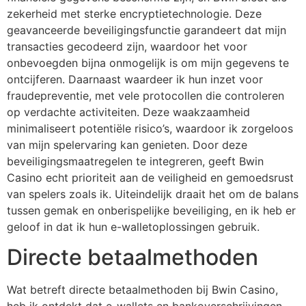
zekerheid met sterke encryptietechnologie. Deze
geavanceerde beveiligingsfunctie garandeert dat mijn
transacties gecodeerd zijn, waardoor het voor
onbevoegden bijna onmogelijk is om mijn gegevens te
ontcijferen. Daarnaast waardeer ik hun inzet voor
fraudepreventie, met vele protocollen die controleren
op verdachte activiteiten. Deze waakzaamheid
minimaliseert potentiële risico’s, waardoor ik zorgeloos
van mijn spelervaring kan genieten. Door deze
beveiligingsmaatregelen te integreren, geeft Bwin
Casino echt prioriteit aan de veiligheid en gemoedsrust
van spelers zoals ik. Uiteindelijk draait het om de balans
tussen gemak en onberispelijke beveiliging, en ik heb er
geloof in dat ik hun e-walletoplossingen gebruik.
Directe betaalmethoden
Wat betreft directe betaalmethoden bij Bwin Casino,
heb ik ontdekt dat e-wallets en bankoverschrijvingen