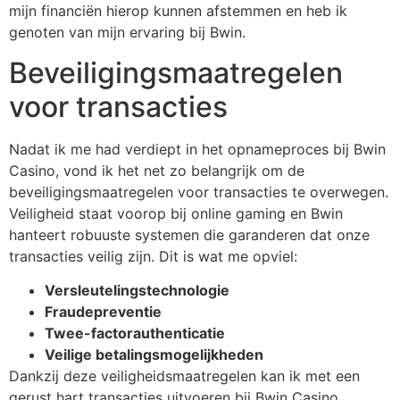
mijn financiën hierop kunnen afstemmen en heb ik
genoten van mijn ervaring bij Bwin.
Beveiligingsmaatregelen
voor transacties
Nadat ik me had verdiept in het opnameproces bij Bwin
Casino, vond ik het net zo belangrijk om de
beveiligingsmaatregelen voor transacties te overwegen.
Veiligheid staat voorop bij online gaming en Bwin
hanteert robuuste systemen die garanderen dat onze
transacties veilig zijn. Dit is wat me opviel:
Versleutelingstechnologie
Fraudepreventie
Twee-factorauthenticatie
Veilige betalingsmogelijkheden
Dankzij deze veiligheidsmaatregelen kan ik met een
gerust hart transacties uitvoeren bij Bwin Casino.