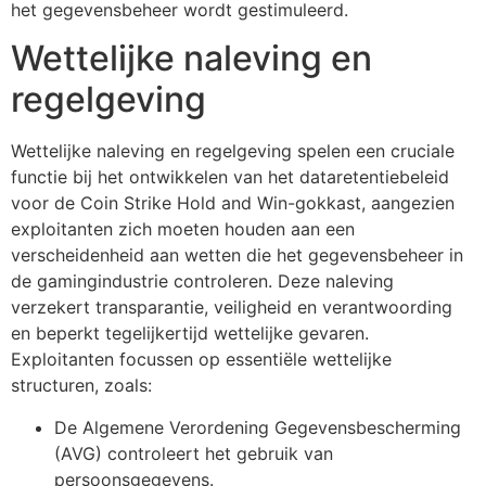
het gegevensbeheer wordt gestimuleerd.
Wettelijke naleving en
regelgeving
Wettelijke naleving en regelgeving spelen een cruciale
functie bij het ontwikkelen van het dataretentiebeleid
voor de Coin Strike Hold and Win-gokkast, aangezien
exploitanten zich moeten houden aan een
verscheidenheid aan wetten die het gegevensbeheer in
de gamingindustrie controleren. Deze naleving
verzekert transparantie, veiligheid en verantwoording
en beperkt tegelijkertijd wettelijke gevaren.
Exploitanten focussen op essentiële wettelijke
structuren, zoals:
De Algemene Verordening Gegevensbescherming
(AVG) controleert het gebruik van
persoonsgegevens.