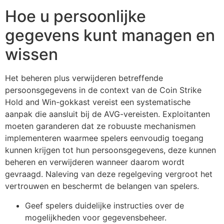
Hoe u persoonlijke
gegevens kunt managen en
wissen
Het beheren plus verwijderen betreffende
persoonsgegevens in de context van de Coin Strike
Hold and Win-gokkast vereist een systematische
aanpak die aansluit bij de AVG-vereisten. Exploitanten
moeten garanderen dat ze robuuste mechanismen
implementeren waarmee spelers eenvoudig toegang
kunnen krijgen tot hun persoonsgegevens, deze kunnen
beheren en verwijderen wanneer daarom wordt
gevraagd. Naleving van deze regelgeving vergroot het
vertrouwen en beschermt de belangen van spelers.
Geef spelers duidelijke instructies over de
mogelijkheden voor gegevensbeheer.