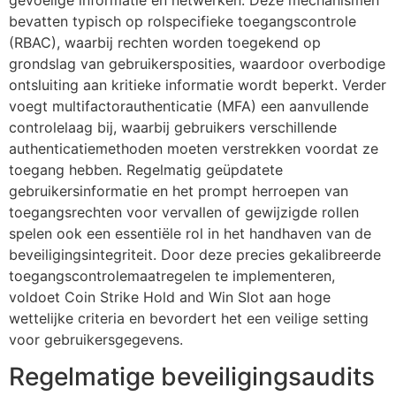
gevoelige informatie en netwerken. Deze mechanismen
bevatten typisch op rolspecifieke toegangscontrole
(RBAC), waarbij rechten worden toegekend op
grondslag van gebruikersposities, waardoor overbodige
ontsluiting aan kritieke informatie wordt beperkt. Verder
voegt multifactorauthenticatie (MFA) een aanvullende
controlelaag bij, waarbij gebruikers verschillende
authenticatiemethoden moeten verstrekken voordat ze
toegang hebben. Regelmatig geüpdatete
gebruikersinformatie en het prompt herroepen van
toegangsrechten voor vervallen of gewijzigde rollen
spelen ook een essentiële rol in het handhaven van de
beveiligingsintegriteit. Door deze precies gekalibreerde
toegangscontrolemaatregelen te implementeren,
voldoet Coin Strike Hold and Win Slot aan hoge
wettelijke criteria en bevordert het een veilige setting
voor gebruikersgegevens.
Regelmatige beveiligingsaudits