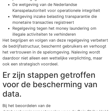
De wetgeving van de Nederlandse
Kansspelautoriteit voor operationele integriteit
Wetgeving inzake belasting transparantie die
monetaire transacties registreert
Regelgeving tegen het money laundering om
illegale activiteiten te verhinderen
Het begrijpen en volgen van deze regelgeving verbetert
de bedrijfsstructuur, beschermt gebruikers en verhoogt
het vertrouwen in de spelomgeving. Naleving wordt
daardoor niet alleen een wettelijke verplichting, maar
ook een strategisch voordeel.
Er zijn stappen getroffen
voor de bescherming van
data.
Bij het beoordelen van de