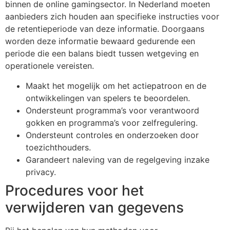
binnen de online gamingsector. In Nederland moeten
aanbieders zich houden aan specifieke instructies voor
de retentieperiode van deze informatie. Doorgaans
worden deze informatie bewaard gedurende een
periode die een balans biedt tussen wetgeving en
operationele vereisten.
Maakt het mogelijk om het actiepatroon en de
ontwikkelingen van spelers te beoordelen.
Ondersteunt programma’s voor verantwoord
gokken en programma’s voor zelfregulering.
Ondersteunt controles en onderzoeken door
toezichthouders.
Garandeert naleving van de regelgeving inzake
privacy.
Procedures voor het
verwijderen van gegevens