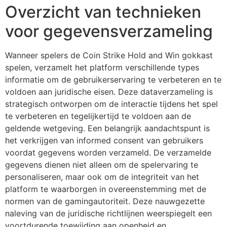
Overzicht van technieken
voor gegevensverzameling
Wanneer spelers de Coin Strike Hold and Win gokkast
spelen, verzamelt het platform verschillende types
informatie om de gebruikerservaring te verbeteren en te
voldoen aan juridische eisen. Deze dataverzameling is
strategisch ontworpen om de interactie tijdens het spel
te verbeteren en tegelijkertijd te voldoen aan de
geldende wetgeving. Een belangrijk aandachtspunt is
het verkrijgen van informed consent van gebruikers
voordat gegevens worden verzameld. De verzamelde
gegevens dienen niet alleen om de spelervaring te
personaliseren, maar ook om de integriteit van het
platform te waarborgen in overeenstemming met de
normen van de gamingautoriteit. Deze nauwgezette
naleving van de juridische richtlijnen weerspiegelt een
voortdurende toewijding aan openheid en