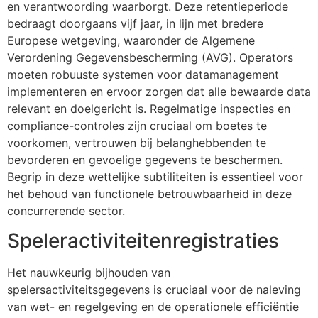
en verantwoording waarborgt. Deze retentieperiode
bedraagt doorgaans vijf jaar, in lijn met bredere
Europese wetgeving, waaronder de Algemene
Verordening Gegevensbescherming (AVG). Operators
moeten robuuste systemen voor datamanagement
implementeren en ervoor zorgen dat alle bewaarde data
relevant en doelgericht is. Regelmatige inspecties en
compliance-controles zijn cruciaal om boetes te
voorkomen, vertrouwen bij belanghebbenden te
bevorderen en gevoelige gegevens te beschermen.
Begrip in deze wettelijke subtiliteiten is essentieel voor
het behoud van functionele betrouwbaarheid in deze
concurrerende sector.
Speleractiviteitenregistraties
Het nauwkeurig bijhouden van
spelersactiviteitsgegevens is cruciaal voor de naleving
van wet- en regelgeving en de operationele efficiëntie