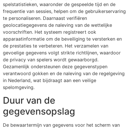
spelstatistieken, waaronder de gespeelde tijd en de
frequentie van sessies, helpen om de gebruikerservaring
te personaliseren. Daarnaast verifiëren
geolocatiegegevens de naleving van de wettelijke
voorschriften. Het systeem registreert ook
apparaatinformatie om de beveiliging te versterken en
de prestaties te verbeteren. Het verzamelen van
gevoelige gegevens volgt strikte richtlijnen, waardoor
de privacy van spelers wordt gewaarborgd.
Gezamenlijk ondersteunen deze gegevenstypen
verantwoord gokken en de naleving van de regelgeving
in Nederland, wat bijdraagt aan een veilige
spelomgeving.
Duur van de
gegevensopslag
De bewaartermijn van gegevens voor het scherm van