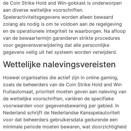
de Coin Strike Hold and Win-gokkast is onderworpen
aan diverse wettelijke voorschriften.
Speleractiviteitsgegevens worden alleen bewaard
zolang als nodig is om te voldoen aan de regelgeving
en de operationele integriteit te waarborgen. Na afloop
van de bewaartermijn garanderen strikte procedures
voor gegevensverwijdering dat alle persoonlijke
gegevens veilig uit het systeem worden verwijderd.
Wettelijke nalevingsvereisten
Hoewel organisaties die actief zijn in online gaming,
zoals de beheerders van de Coin Strike Hold and Win
fruitautomaat, prioriteit moeten geven aan naleving van
de wettelijke voorschriften, variëren de specifieke
voorwaarden voor gegevensbewaring per gebied. In
Nederland schrijft de Nederlandse Kansspelautoriteit
voor dat beheerders gebruikersdata gedurende een
minimale periode moeten bewaren, wat doorzichtigheid