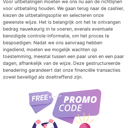
Voor uitbetalingen moeten we ons nu aan de richtlijnen
voor uitbetaling houden. We gaan terug naar de cashier,
kiezen de uitbetalingsoptie en selecteren onze
gewenste wijze. Het is belangrijk om het te ontvangen
bedrag nauwkeurig in te voeren, evenals eventuele
benodigde controle-informatie, om het proces te
bespoedigen. Nadat we ons aanvraag hebben
ingediend, moeten we mogelijk wachten op
toestemming, meestal tussen een paar uren en een paar
dagen, afhankelijk van de wijze. Deze gestructureerde
benadering garandeert dat onze financiële transacties
zowel beveiligd als doeltreffend zijn.