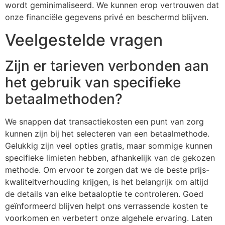
wordt geminimaliseerd. We kunnen erop vertrouwen dat
onze financiële gegevens privé en beschermd blijven.
Veelgestelde vragen
Zijn er tarieven verbonden aan
het gebruik van specifieke
betaalmethoden?
We snappen dat transactiekosten een punt van zorg
kunnen zijn bij het selecteren van een betaalmethode.
Gelukkig zijn veel opties gratis, maar sommige kunnen
specifieke limieten hebben, afhankelijk van de gekozen
methode. Om ervoor te zorgen dat we de beste prijs-
kwaliteitverhouding krijgen, is het belangrijk om altijd
de details van elke betaaloptie te controleren. Goed
geïnformeerd blijven helpt ons verrassende kosten te
voorkomen en verbetert onze algehele ervaring. Laten