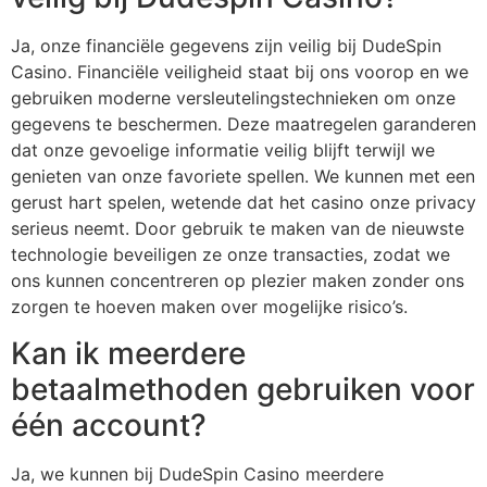
Ja, onze financiële gegevens zijn veilig bij DudeSpin
Casino. Financiële veiligheid staat bij ons voorop en we
gebruiken moderne versleutelingstechnieken om onze
gegevens te beschermen. Deze maatregelen garanderen
dat onze gevoelige informatie veilig blijft terwijl we
genieten van onze favoriete spellen. We kunnen met een
gerust hart spelen, wetende dat het casino onze privacy
serieus neemt. Door gebruik te maken van de nieuwste
technologie beveiligen ze onze transacties, zodat we
ons kunnen concentreren op plezier maken zonder ons
zorgen te hoeven maken over mogelijke risico’s.
Kan ik meerdere
betaalmethoden gebruiken voor
één account?
Ja, we kunnen bij DudeSpin Casino meerdere