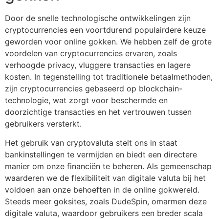
Door de snelle technologische ontwikkelingen zijn
cryptocurrencies een voortdurend populairdere keuze
geworden voor online gokken. We hebben zelf de grote
voordelen van cryptocurrencies ervaren, zoals
verhoogde privacy, vluggere transacties en lagere
kosten. In tegenstelling tot traditionele betaalmethoden,
zijn cryptocurrencies gebaseerd op blockchain-
technologie, wat zorgt voor beschermde en
doorzichtige transacties en het vertrouwen tussen
gebruikers versterkt.
Het gebruik van cryptovaluta stelt ons in staat
bankinstellingen te vermijden en biedt een directere
manier om onze financiën te beheren. Als gemeenschap
waarderen we de flexibiliteit van digitale valuta bij het
voldoen aan onze behoeften in de online gokwereld.
Steeds meer goksites, zoals DudeSpin, omarmen deze
digitale valuta, waardoor gebruikers een breder scala