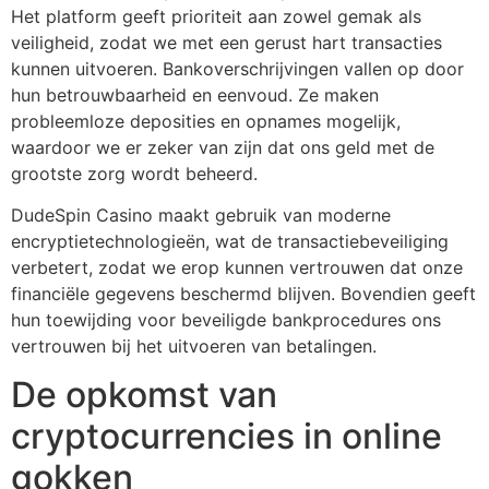
Het platform geeft prioriteit aan zowel gemak als
veiligheid, zodat we met een gerust hart transacties
kunnen uitvoeren. Bankoverschrijvingen vallen op door
hun betrouwbaarheid en eenvoud. Ze maken
probleemloze deposities en opnames mogelijk,
waardoor we er zeker van zijn dat ons geld met de
grootste zorg wordt beheerd.
DudeSpin Casino maakt gebruik van moderne
encryptietechnologieën, wat de transactiebeveiliging
verbetert, zodat we erop kunnen vertrouwen dat onze
financiële gegevens beschermd blijven. Bovendien geeft
hun toewijding voor beveiligde bankprocedures ons
vertrouwen bij het uitvoeren van betalingen.
De opkomst van
cryptocurrencies in online
gokken