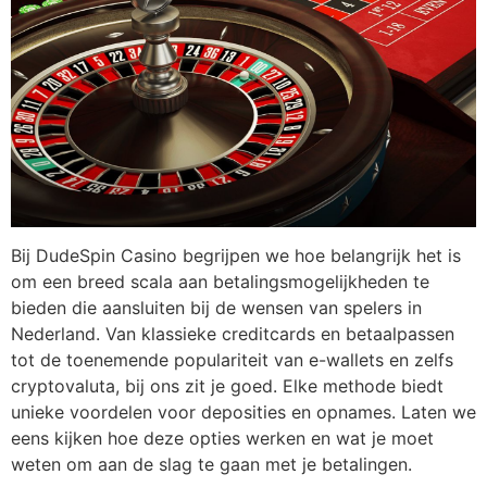
Bij DudeSpin Casino begrijpen we hoe belangrijk het is
om een breed scala aan betalingsmogelijkheden te
bieden die aansluiten bij de wensen van spelers in
Nederland. Van klassieke creditcards en betaalpassen
tot de toenemende populariteit van e-wallets en zelfs
cryptovaluta, bij ons zit je goed. Elke methode biedt
unieke voordelen voor deposities en opnames. Laten we
eens kijken hoe deze opties werken en wat je moet
weten om aan de slag te gaan met je betalingen.