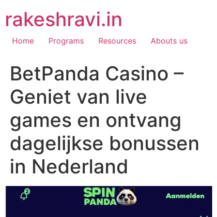
Skip
rakeshravi.in
to
content
Home
Programs
Resources
Abouts us
BetPanda Casino –
Geniet van live
games en ontvang
dagelijkse bonussen
in Nederland