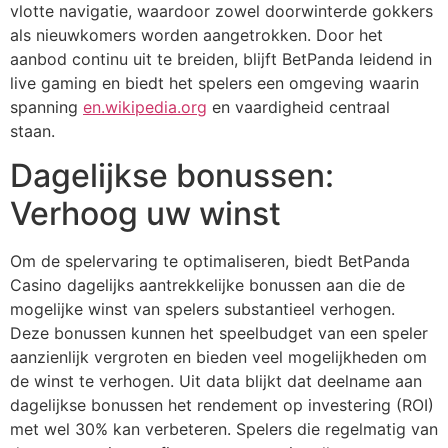
vlotte navigatie, waardoor zowel doorwinterde gokkers
als nieuwkomers worden aangetrokken. Door het
aanbod continu uit te breiden, blijft BetPanda leidend in
live gaming en biedt het spelers een omgeving waarin
spanning
en.wikipedia.org
en vaardigheid centraal
staan.
Dagelijkse bonussen:
Verhoog uw winst
Om de spelervaring te optimaliseren, biedt BetPanda
Casino dagelijks aantrekkelijke bonussen aan die de
mogelijke winst van spelers substantieel verhogen.
Deze bonussen kunnen het speelbudget van een speler
aanzienlijk vergroten en bieden veel mogelijkheden om
de winst te verhogen. Uit data blijkt dat deelname aan
dagelijkse bonussen het rendement op investering (ROI)
met wel 30% kan verbeteren. Spelers die regelmatig van