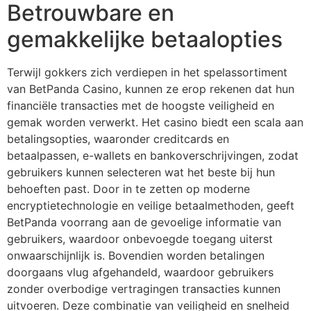
Betrouwbare en
gemakkelijke betaalopties
Terwijl gokkers zich verdiepen in het spelassortiment
van BetPanda Casino, kunnen ze erop rekenen dat hun
financiële transacties met de hoogste veiligheid en
gemak worden verwerkt. Het casino biedt een scala aan
betalingsopties, waaronder creditcards en
betaalpassen, e-wallets en bankoverschrijvingen, zodat
gebruikers kunnen selecteren wat het beste bij hun
behoeften past. Door in te zetten op moderne
encryptietechnologie en veilige betaalmethoden, geeft
BetPanda voorrang aan de gevoelige informatie van
gebruikers, waardoor onbevoegde toegang uiterst
onwaarschijnlijk is. Bovendien worden betalingen
doorgaans vlug afgehandeld, waardoor gebruikers
zonder overbodige vertragingen transacties kunnen
uitvoeren. Deze combinatie van veiligheid en snelheid