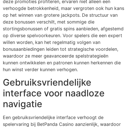
deze promoties profiteren, ervaren niet alleen een
verhoogde betrokkenheid, maar vergroten ook hun kans
op het winnen van grotere jackpots. De structuur van
deze bonussen verschilt, met sommige die
stortingsbonussen of gratis spins aanbieden, afgestemd
op diverse spelvoorkeuren. Voor spelers die een expert
willen worden, kan het regelmatig volgen van
bonusaanbiedingen leiden tot strategische voordelen,
waardoor ze meer geavanceerde spelstrategieën
kunnen ontwikkelen en patronen kunnen herkennen die
hun winst verder kunnen verhogen.
Gebruiksvriendelijke
interface voor naadloze
navigatie
Een gebruiksvriendelijke interface verhoogt de
spelervaring bij BetPanda Casino aanzienlijk, waardoor