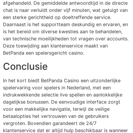
afgehandeld. De gemiddelde antwoordtijd in de directe
chat is naar verluidt onder vijf minuten, wat getuigt van
een sterke gerichtheid op doeltreffende service.
Daarnaast is het supportteam deskundig en ervaren, en
is het bereid om diverse kwesties aan te behandelen,
van technische moeilijkheden tot vragen over accounts.
Deze toewijding aan klantenservice maakt van
BetPanda een spelersgericht casino.
Conclusie
In het kort biedt BetPanda Casino een uitzonderlijke
spelervaring voor spelers in Nederland, met een
indrukwekkende selectie live spellen en aanlokkelijke
dagelijkse bonussen. De eenvoudige interface zorgt
voor een makkelijke navigatie, terwijl de veilige
betaalopties het vertrouwen van de gebruikers
vergroten. Bovendien garandeert de 24/7
klantenservice dat er altijd hulp beschikbaar is wanneer