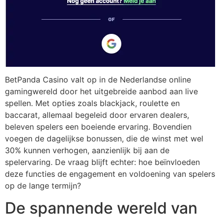
BetPanda Casino valt op in de Nederlandse online
gamingwereld door het uitgebreide aanbod aan live
spellen. Met opties zoals blackjack, roulette en
baccarat, allemaal begeleid door ervaren dealers,
beleven spelers een boeiende ervaring. Bovendien
voegen de dagelijkse bonussen, die de winst met wel
30% kunnen verhogen, aanzienlijk bij aan de
spelervaring. De vraag blijft echter: hoe beïnvloeden
deze functies de engagement en voldoening van spelers
op de lange termijn?
De spannende wereld van