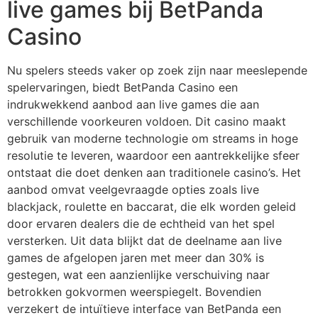
live games bij BetPanda
Casino
Nu spelers steeds vaker op zoek zijn naar meeslepende
spelervaringen, biedt BetPanda Casino een
indrukwekkend aanbod aan live games die aan
verschillende voorkeuren voldoen. Dit casino maakt
gebruik van moderne technologie om streams in hoge
resolutie te leveren, waardoor een aantrekkelijke sfeer
ontstaat die doet denken aan traditionele casino’s. Het
aanbod omvat veelgevraagde opties zoals live
blackjack, roulette en baccarat, die elk worden geleid
door ervaren dealers die de echtheid van het spel
versterken. Uit data blijkt dat de deelname aan live
games de afgelopen jaren met meer dan 30% is
gestegen, wat een aanzienlijke verschuiving naar
betrokken gokvormen weerspiegelt. Bovendien
verzekert de intuïtieve interface van BetPanda een