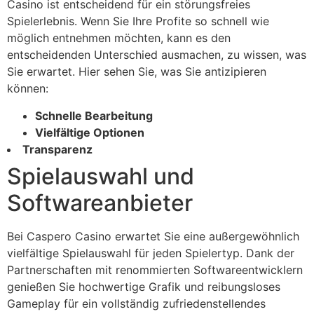
Casino ist entscheidend für ein störungsfreies
Spielerlebnis. Wenn Sie Ihre Profite so schnell wie
möglich entnehmen möchten, kann es den
entscheidenden Unterschied ausmachen, zu wissen, was
Sie erwartet. Hier sehen Sie, was Sie antizipieren
können:
Schnelle Bearbeitung
Vielfältige Optionen
Transparenz
Spielauswahl und
Softwareanbieter
Bei Caspero Casino erwartet Sie eine außergewöhnlich
vielfältige Spielauswahl für jeden Spielertyp. Dank der
Partnerschaften mit renommierten Softwareentwicklern
genießen Sie hochwertige Grafik und reibungsloses
Gameplay für ein vollständig zufriedenstellendes