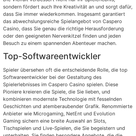
sondern fördert auch Ihre Kreativität an und sorgt dafür,
dass Sie immer wiederkommen. Insgesamt garantiert
das abwechslungsreiche Spielangebot von Caspero
Casino, dass Sie genau die richtige Herausforderung
oder den geeigneten Nervenkitzel finden und jeden
Besuch zu einem spannenden Abenteuer machen.
Top-Softwareentwickler
Spieler übersehen oft die entscheidende Rolle, die top
Softwareentwickler bei der Gestaltung des
Spielerlebnisses im Caspero Casino spielen. Diese
Pioniere kreieren die Spiele, die Sie lieben, und
kombinieren modernste Technologie mit fesselnden
Geschichten und atemberaubender Grafik. Renommierte
Anbieter wie Microgaming, NetEnt und Evolution
Gaming sichern eine breite Auswahl an Slots,
Tischspielen und Live-Spielen, die Sie begeistern und
unterhalten. Sie finden besondere Angebote, die die