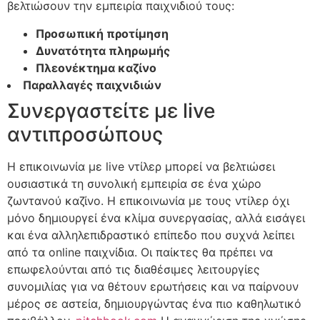
βελτιώσουν την εμπειρία παιχνιδιού τους:
Προσωπική προτίμηση
Δυνατότητα πληρωμής
Πλεονέκτημα καζίνο
Παραλλαγές παιχνιδιών
Συνεργαστείτε με live
αντιπροσώπους
Η επικοινωνία με live ντίλερ μπορεί να βελτιώσει
ουσιαστικά τη συνολική εμπειρία σε ένα χώρο
ζωντανού καζίνο. Η επικοινωνία με τους ντίλερ όχι
μόνο δημιουργεί ένα κλίμα συνεργασίας, αλλά εισάγει
και ένα αλληλεπιδραστικό επίπεδο που συχνά λείπει
από τα online παιχνίδια. Οι παίκτες θα πρέπει να
επωφελούνται από τις διαθέσιμες λειτουργίες
συνομιλίας για να θέτουν ερωτήσεις και να παίρνουν
μέρος σε αστεία, δημιουργώντας ένα πιο καθηλωτικό