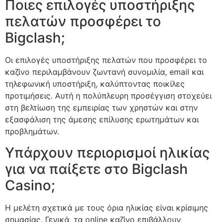
Ποιες επιλογές υποστήριξης
πελατών προσφέρει το
Bigclash;
Οι επιλογές υποστήριξης πελατών που προσφέρει το
καζίνο περιλαμβάνουν ζωντανή συνομιλία, email και
τηλεφωνική υποστήριξη, καλύπτοντας ποικίλες
προτιμήσεις. Αυτή η πολύπλευρη προσέγγιση στοχεύει
στη βελτίωση της εμπειρίας των χρηστών και στην
εξασφάλιση της άμεσης επίλυσης ερωτημάτων και
προβλημάτων.
Υπάρχουν περιορισμοί ηλικίας
για να παίξετε στο Bigclash
Casino;
Η μελέτη σχετικά με τους όρια ηλικίας είναι κρίσιμης
σημασίας. Γενικά, τα online καζίνο επιβάλλουν