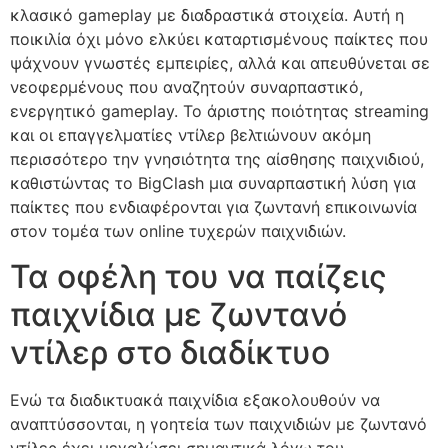
κλασικό gameplay με διαδραστικά στοιχεία. Αυτή η
ποικιλία όχι μόνο ελκύει καταρτισμένους παίκτες που
ψάχνουν γνωστές εμπειρίες, αλλά και απευθύνεται σε
νεοφερμένους που αναζητούν συναρπαστικό,
ενεργητικό gameplay. Το άριστης ποιότητας streaming
και οι επαγγελματίες ντίλερ βελτιώνουν ακόμη
περισσότερο την γνησιότητα της αίσθησης παιχνιδιού,
καθιστώντας το BigClash μια συναρπαστική λύση για
παίκτες που ενδιαφέρονται για ζωντανή επικοινωνία
στον τομέα των online τυχερών παιχνιδιών.
Τα οφέλη του να παίζεις
παιχνίδια με ζωντανό
ντίλερ στο διαδίκτυο
Ενώ τα διαδικτυακά παιχνίδια εξακολουθούν να
αναπτύσσονται, η γοητεία των παιχνιδιών με ζωντανό
ντίλερ έχει μεγαλώσει σημαντικά λόγω του