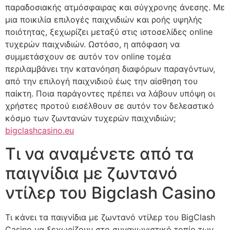
παραδοσιακής ατμόσφαιρας και σύγχρονης άνεσης. Με
μια ποικιλία επιλογές παιχνιδιών και ροής υψηλής
ποιότητας, ξεχωρίζει μεταξύ στις ιστοσελίδες online
τυχερών παιχνιδιών. Ωστόσο, η απόφαση να
συμμετάσχουν σε αυτόν τον online τομέα
περιλαμβάνει την κατανόηση διαφόρων παραγόντων,
από την επιλογή παιχνιδιού έως την αίσθηση του
παίκτη. Ποια παράγοντες πρέπει να λάβουν υπόψη οι
χρήστες προτού εισέλθουν σε αυτόν τον δελεαστικό
κόσμο των ζωντανών τυχερών παιχνιδιών;
bigclashcasino.eu
Τι να αναμένετε από τα
παιγνίδια με ζωντανό
ντίλερ του Bigclash Casino
Τι κάνει τα παιγνίδια με ζωντανό ντίλερ του BigClash
Casino να ξεχωρίζουν στο συναγωνιστικό τοπίο των