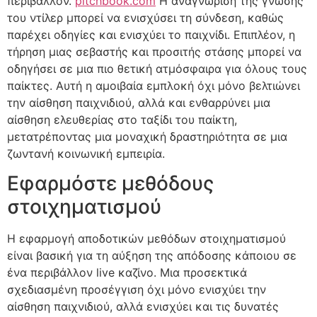
περιβάλλον.
pitchbook.com
Η αναγνώριση της γνώσης
του ντίλερ μπορεί να ενισχύσει τη σύνδεση, καθώς
παρέχει οδηγίες και ενισχύει το παιχνίδι. Επιπλέον, η
τήρηση μιας σεβαστής και προσιτής στάσης μπορεί να
οδηγήσει σε μια πιο θετική ατμόσφαιρα για όλους τους
παίκτες. Αυτή η αμοιβαία εμπλοκή όχι μόνο βελτιώνει
την αίσθηση παιχνιδιού, αλλά και ενθαρρύνει μια
αίσθηση ελευθερίας στο ταξίδι του παίκτη,
μετατρέποντας μια μοναχική δραστηριότητα σε μια
ζωντανή κοινωνική εμπειρία.
Εφαρμόστε μεθόδους
στοιχηματισμού
Η εφαρμογή αποδοτικών μεθόδων στοιχηματισμού
είναι βασική για τη αύξηση της απόδοσης κάποιου σε
ένα περιβάλλον live καζίνο. Μια προσεκτικά
σχεδιασμένη προσέγγιση όχι μόνο ενισχύει την
αίσθηση παιχνιδιού, αλλά ενισχύει και τις δυνατές