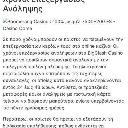
Ανάληψης
Σε πόσο χρόνο μπορούν οι παίκτες να περιμένουν την
επεξεργασία των κερδών τους στα online καζίνο; Οι
χρόνοι επεξεργασίας αναλήψεων στο BigClash Casino
μπορεί να ποικίλουν σημαντικά ανάλογα με την
επιλεγμένη επιλογή πληρωμής. Τα ηλεκτρονικά
πορτοφόλια συχνά επιτρέπουν τις ταχύτερες
συναλλαγές, οι οποίες κατά κανόνα ολοκληρώνονται
εντός 24 έως 48 ωρών. Αντίθετα, οι τραπεζικές
μεταφορές και οι αναλήψεις με πιστωτική κάρτα
τείνουν να διαρκούν μακρύτερα, ενίοτε υπερβαίνοντας
τις πέντε εργάσιμες ημέρες.
Περαιτέρω, οι παίκτες θα πρέπει να εξετάσουν τη
διαδικασία επαλήθευσης, καθώς ενδέχεται να