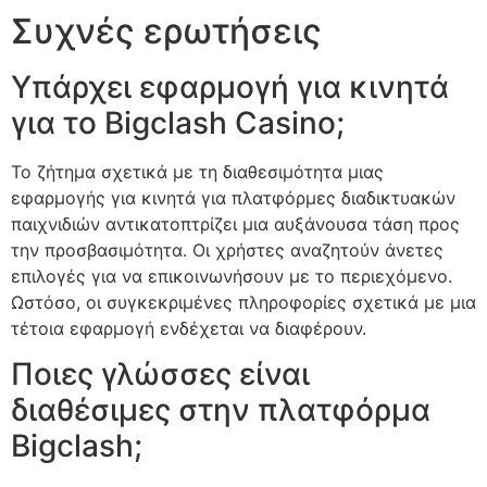
Συχνές ερωτήσεις
Υπάρχει εφαρμογή για κινητά
για το Bigclash Casino;
Το ζήτημα σχετικά με τη διαθεσιμότητα μιας
εφαρμογής για κινητά για πλατφόρμες διαδικτυακών
παιχνιδιών αντικατοπτρίζει μια αυξάνουσα τάση προς
την προσβασιμότητα. Οι χρήστες αναζητούν άνετες
επιλογές για να επικοινωνήσουν με το περιεχόμενο.
Ωστόσο, οι συγκεκριμένες πληροφορίες σχετικά με μια
τέτοια εφαρμογή ενδέχεται να διαφέρουν.
Ποιες γλώσσες είναι
διαθέσιμες στην πλατφόρμα
Bigclash;