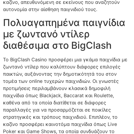
καζίνο, απευθυνόμενη σε εκείνους που αναζητούν
αυτονομία στην αίσθηση παιγνιδιού τους.
Πολυαγαπημένα παιγνίδια
με ζωντανό ντίλερ
διαθέσιμα στο BigClash
Το BigClash Casino προσφέρει μια γκάμα παιχνίδια με
ζωντανό ντίλερ που καλύπτουν διάφορες επιλογές
παικτών, αυξάνοντας την δημοτικότητά του στον
τομέα των online τυχερών παιχνιδιών. Οι γνωστές
προτιμήσεις περιλαμβάνουν κλασικά δημοφιλή
παιχνίδια όπως Blackjack, Baccarat και Roulette,
καθένα από τα οποία διατίθεται σε διάφορες
παραλλαγές για να προσαρμόζεται σε ποικίλες
στρατηγικές και τρόπους παιχνιδιού. Επιπλέον, το
καζίνο προσφέρει καινοτόμα παιχνίδια όπως Live
Poker και Game Shows, τα οποία συνδυάζουν το