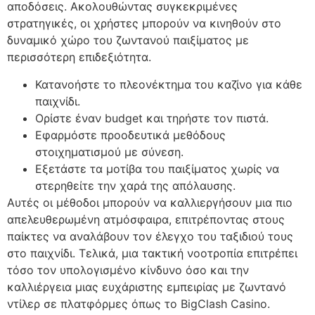
αποδόσεις. Ακολουθώντας συγκεκριμένες
στρατηγικές, οι χρήστες μπορούν να κινηθούν στο
δυναμικό χώρο του ζωντανού παιξίματος με
περισσότερη επιδεξιότητα.
Κατανοήστε το πλεονέκτημα του καζίνο για κάθε
παιχνίδι.
Ορίστε έναν budget και τηρήστε τον πιστά.
Εφαρμόστε προοδευτικά μεθόδους
στοιχηματισμού με σύνεση.
Εξετάστε τα μοτίβα του παιξίματος χωρίς να
στερηθείτε την χαρά της απόλαυσης.
Αυτές οι μέθοδοι μπορούν να καλλιεργήσουν μια πιο
απελευθερωμένη ατμόσφαιρα, επιτρέποντας στους
παίκτες να αναλάβουν τον έλεγχο του ταξιδιού τους
στο παιχνίδι. Τελικά, μια τακτική νοοτροπία επιτρέπει
τόσο τον υπολογισμένο κίνδυνο όσο και την
καλλιέργεια μιας ευχάριστης εμπειρίας με ζωντανό
ντίλερ σε πλατφόρμες όπως το BigClash Casino.