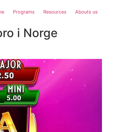
me
Programs
Resources
Abouts us
oro i Norge