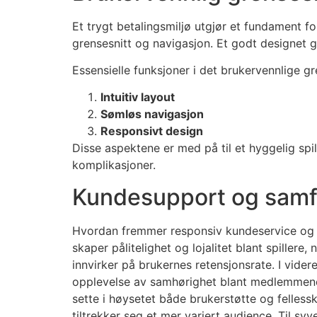
Et trygt betalingsmiljø utgjør et fundament f
grensesnitt og navigasjon. Et godt designet gre
Essensielle funksjoner i det brukervennlige gr
Intuitiv layout
Sømløs navigasjon
Responsivt design
Disse aspektene er med på til et hyggelig spil
komplikasjoner.
Kundesupport og sam
Hvordan fremmer responsiv kundeservice og fe
skaper pålitelighet og lojalitet blant spiller
innvirker på brukernes retensjonsrate. I vid
opplevelse av samhørighet blant medlemmene. 
sette i høysetet både brukerstøtte og felles
tiltrekker seg et mer variert audience. Til s