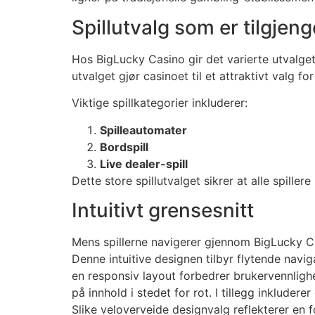
Spillutvalg som er tilgjeng
Hos BigLucky Casino gir det varierte utvalget a
utvalget gjør casinoet til et attraktivt valg f
Viktige spillkategorier inkluderer:
Spilleautomater
Bordspill
Live dealer-spill
Dette store spillutvalget sikrer at alle spille
Intuitivt grensesnitt
Mens spillerne navigerer gjennom BigLucky Cas
Denne intuitive designen tilbyr flytende naviga
en responsiv layout forbedrer brukervennligh
på innhold i stedet for rot. I tillegg inklude
Slike veloverveide designvalg reflekterer en f