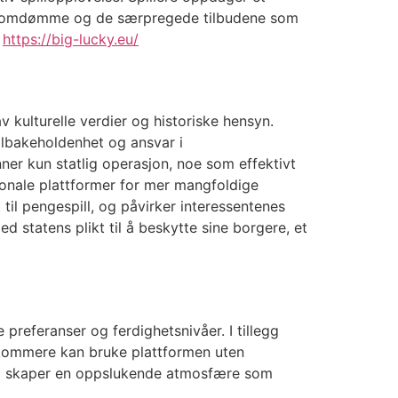
erdig omdømme og de særpregede tilbudene som
.
https://big-lucky.eu/
v kulturelle verdier og historiske hensyn.
tilbakeholdenhet og ansvar i
ner kun statlig operasjon, noe som effektivt
sjonale plattformer for mer mangfoldige
til pengespill, og påvirker interessentenes
ed statens plikt til å beskytte sine borgere, et
 preferanser og ferdighetsnivåer. I tillegg
nykommere kan bruke plattformen uten
 som skaper en oppslukende atmosfære som