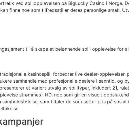
særtrekk ved spillopplevelsen på BigLucky Casino i Norge.
 kan finne noe som tilfredsstiller deres personlige smak. U
ngasjement til å skape et belønnende spill opplevelse for all
disjonelle kasinospill, forbedrer live dealer-opplevelsen 
r brukere samhandle med profesjonelle dealere i sanntid, og
esenterer et variert utvalg av spilltyper, inkludert 21, rule
plevelse strømmes i HD, noe som gir en visuelt oppslukende 
 samholdsfølelse, som tiltaler de som setter pris på sosial i
eltakelse.
 kampanjer