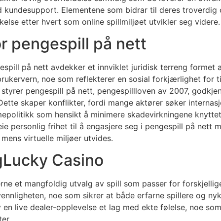
 solid kundesupport. Elementene som bidrar til deres trov
kelse etter hvert som online spillmiljøet utvikler seg videre
r pengespill på nett
ill på nett avdekker et innviklet juridisk terreng formet a
rukervern, noe som reflekterer en sosial forkjærlighet for 
styrer pengespill på nett, pengespillloven av 2007, godkjen
Dette skaper konflikter, fordi mange aktører søker interna
amepolitikk som hensikt å minimere skadevirkningene knyttet 
eie personlig frihet til å engasjere seg i pengespill på nett m
mens virtuelle miljøer utvides.
igLucky Casino
rne et mangfoldig utvalg av spill som passer for forskjellige
vennligheten, noe som sikrer at både erfarne spillere og 
 av en live dealer-opplevelse et lag med ekte følelse, noe
er.