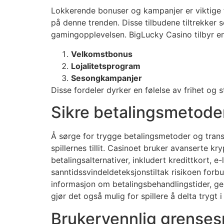
Lokkerende bonuser og kampanjer er viktige fa
på denne trenden. Disse tilbudene tiltrekker 
gamingopplevelsen. BigLucky Casino tilbyr en 
Velkomstbonus
Lojalitetsprogram
Sesongkampanjer
Disse fordeler dyrker en følelse av frihet og
Sikre betalingsmetode
Å sørge for trygge betalingsmetoder og transa
spillernes tillit. Casinoet bruker avanserte kr
betalingsalternativer, inkludert kredittkort, 
sanntidssvindeldeteksjonstiltak risikoen forb
informasjon om betalingsbehandlingstider, geb
gjør det også mulig for spillere å delta trygt
Brukervennlig grensesn