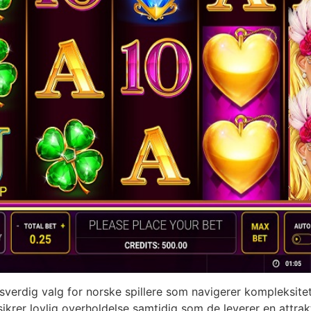
verdig valg for norske spillere som navigerer kompleksite
rer lovlig overholdelse samtidig som de leverer en attrakt