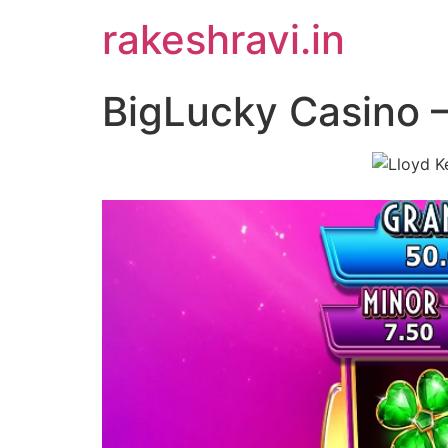
Skip
rakeshravi.in
to
content
BigLucky Casino – 