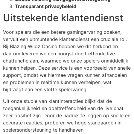
Transparant privacybeleid
Uitstekende klantendienst
Voor spelers die een betere gamingervaring zoeken,
vervult een uitmuntende klantendienst een cruciale rol.
Bij Blazing Wildz Casino hebben we dit herkend en
daarom leveren we een hoogst doeltreffende live
chatfunctie aan, waarmee we onze spelers onmiddellijk
kunnen helpen. Deze service is een voorbeeld van snelle
support, omdat we hiermee vragen kunnen afhandelen
en problemen in realtime kunnen verhelpen, wat
bijdraagt aan een vlotte spelervaring.
Uit onze studie van klantinteracties blijkt dat de
toegankelijkheid en doeltreffendheid van de live chat
zeer positief zijn. Door de nadruk te leggen op snelle en
accurate reacties, proberen we hoge standaarden in
spelersondersteuning te handhaven.