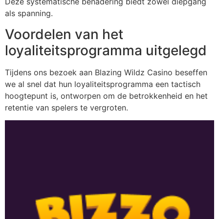
Deze systematische benadering biedt zowel diepgang
als spanning.
Voordelen van het
loyaliteitsprogramma uitgelegd
Tijdens ons bezoek aan Blazing Wildz Casino beseffen
we al snel dat hun loyaliteitsprogramma een tactisch
hoogtepunt is, ontworpen om de betrokkenheid en het
retentie van spelers te vergroten.