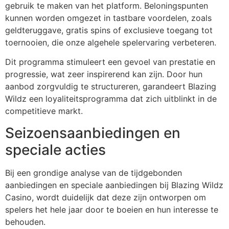
gebruik te maken van het platform. Beloningspunten
kunnen worden omgezet in tastbare voordelen, zoals
geldteruggave, gratis spins of exclusieve toegang tot
toernooien, die onze algehele spelervaring verbeteren.
Dit programma stimuleert een gevoel van prestatie en
progressie, wat zeer inspirerend kan zijn. Door hun
aanbod zorgvuldig te structureren, garandeert Blazing
Wildz een loyaliteitsprogramma dat zich uitblinkt in de
competitieve markt.
Seizoensaanbiedingen en
speciale acties
Bij een grondige analyse van de tijdgebonden
aanbiedingen en speciale aanbiedingen bij Blazing Wildz
Casino, wordt duidelijk dat deze zijn ontworpen om
spelers het hele jaar door te boeien en hun interesse te
behouden.