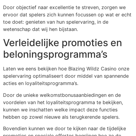
Door objectief naar excellentie te streven, zorgen we
ervoor dat spelers zich kunnen focussen op wat er echt
toe doet: genieten van hun spelervaring, in de
wetenschap dat wij hen bijstaan.
Verleidelijke promoties en
beloningsprogramma’s
Laten we eens bekijken hoe Blazing Wildz Casino onze
spelervaring optimaliseert door middel van spannende
acties en loyaliteitsprogramma’s.
Door de unieke welkomstbonusaanbiedingen en de
voordelen van het loyaliteitsprogramma te bekijken,
kunnen we inschatten welke impact deze functies
hebben op zowel nieuwe als terugkerende spelers.
Bovendien kunnen we door te kijken naar de tijdelijke
promoties en speciale offertes begrijpen hoe ze de