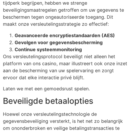
tijdperk begrijpen, hebben we strenge
beveiligingsmaatregelen getroffen om uw gegevens te
beschermen tegen ongeautoriseerde toegang. Dit
maakt onze versleutelingsstrategie zo effectief:
Geavanceerde encryptiestandaarden (AES)
Gevolgen voor gegevensbescherming
Continue systeemmonitoring
Ons versleutelingsprotocol beveiligt niet alleen het
platform van ons casino, maar illustreert ook onze inzet
aan de bescherming van uw spelervaring en zorgt
ervoor dat elke interactie privé blijft.
Laten we met een gemoedsrust spelen.
Beveiligde betaalopties
Hoewel onze versleutelingstechnologie de
gegevensbeveiliging versterkt, is het net zo belangrijk
om ononderbroken en veilige betalingstransacties te