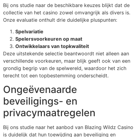
Bij ons studie naar de beschikbare keuzes blijkt dat de
collectie van het casino zowel omvangrijk als divers is.
Onze evaluatie onthult drie duidelijke pluspunten:
Spelvariatie
Spelersvoorkeuren op maat
Ontwikkelaars van topkwaliteit
Deze uitstekende selectie beantwoordt niet alleen aan
verschillende voorkeuren, maar blijk geeft ook van een
grondig begrip van de spelwereld, waardoor het zich
terecht tot een topbestemming onderscheidt.
Ongeëvenaarde
beveiligings- en
privacymaatregelen
Bij ons studie naar het aanbod van Blazing Wildz Casino
is duidelijk dat hun toewijding aan beveiliging en