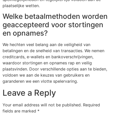
plaatselijke wetten.
Welke betaalmethoden worden
geaccepteerd voor stortingen
en opnames?
We hechten veel belang aan de veiligheid van
betalingen en de snelheid van transacties. We nemen
creditcards, e-wallets en bankoverschrijvingen,
waardoor stortingen en opnames rap en veilig
plaatsvinden. Door verschillende opties aan te bieden,
voldoen we aan de keuzes van gebruikers en
garanderen we een vlotte spelervaring.
Leave a Reply
Your email address will not be published.
Required
fields are marked
*