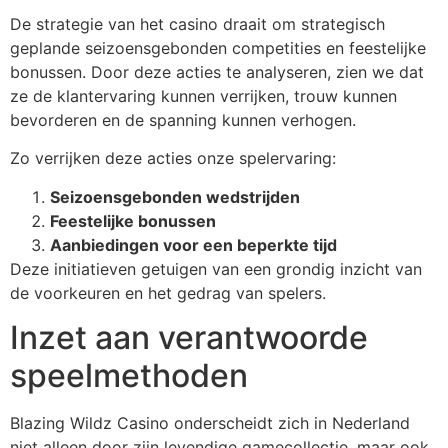
De strategie van het casino draait om strategisch
geplande seizoensgebonden competities en feestelijke
bonussen. Door deze acties te analyseren, zien we dat
ze de klantervaring kunnen verrijken, trouw kunnen
bevorderen en de spanning kunnen verhogen.
Zo verrijken deze acties onze spelervaring:
Seizoensgebonden wedstrijden
Feestelijke bonussen
Aanbiedingen voor een beperkte tijd
Deze initiatieven getuigen van een grondig inzicht van
de voorkeuren en het gedrag van spelers.
Inzet aan verantwoorde
speelmethoden
Blazing Wildz Casino onderscheidt zich in Nederland
niet alleen door zijn levendige gamecollectie, maar ook