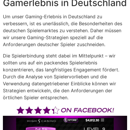
Gamerlebnis in Deutschland
Um unser Gaming-Erlebnis in Deutschland zu
verbessern, ist es unerlässlich, die Besonderheiten des
deutschen Spielemarktes zu verstehen. Daher müssen
wir unsere Gaming-Strategien speziell auf die
Anforderungen deutscher Spieler zuschneiden.
Die Spielerbindung steht dabei im Mittelpunkt – wir
sollten uns auf ein packendes Spielerlebnis
konzentrieren, das langfristiges Engagement fördert.
Durch die Analyse von Spielervorlieben und die
Verwendung datengetriebener Einblicke können wir
Strategien entwickeln, die den Anforderungen der
örtlichen Spieler entsprechen.