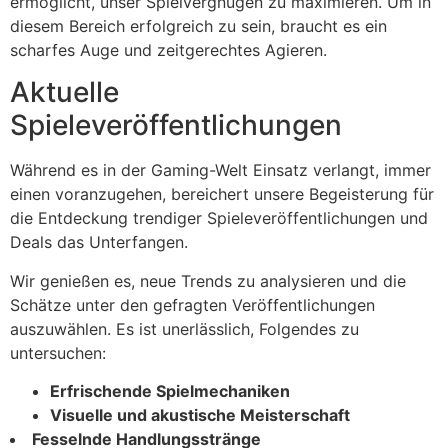
ermöglicht, unser Spielvergnügen zu maximieren. Um in
diesem Bereich erfolgreich zu sein, braucht es ein
scharfes Auge und zeitgerechtes Agieren.
Aktuelle
Spieleveröffentlichungen
Während es in der Gaming-Welt Einsatz verlangt, immer
einen voranzugehen, bereichert unsere Begeisterung für
die Entdeckung trendiger Spieleveröffentlichungen und
Deals das Unterfangen.
Wir genießen es, neue Trends zu analysieren und die
Schätze unter den gefragten Veröffentlichungen
auszuwählen. Es ist unerlässlich, Folgendes zu
untersuchen:
Erfrischende Spielmechaniken
Visuelle und akustische Meisterschaft
Fesselnde Handlungsstränge