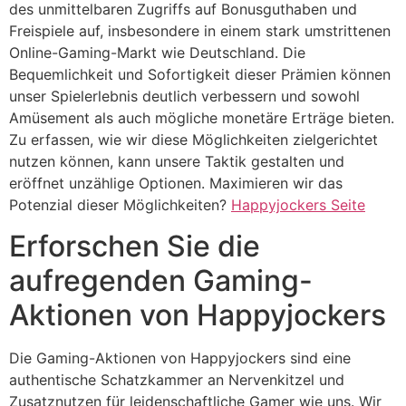
des unmittelbaren Zugriffs auf Bonusguthaben und
Freispiele auf, insbesondere in einem stark umstrittenen
Online-Gaming-Markt wie Deutschland. Die
Bequemlichkeit und Sofortigkeit dieser Prämien können
unser Spielerlebnis deutlich verbessern und sowohl
Amüsement als auch mögliche monetäre Erträge bieten.
Zu erfassen, wie wir diese Möglichkeiten zielgerichtet
nutzen können, kann unsere Taktik gestalten und
eröffnet unzählige Optionen. Maximieren wir das
Potenzial dieser Möglichkeiten?
Happyjockers Seite
Erforschen Sie die
aufregenden Gaming-
Aktionen von Happyjockers
Die Gaming-Aktionen von Happyjockers sind eine
authentische Schatzkammer an Nervenkitzel und
Zusatznutzen für leidenschaftliche Gamer wie uns. Wir