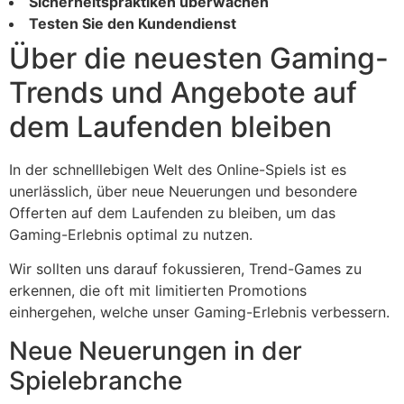
Sicherheitspraktiken überwachen
Testen Sie den Kundendienst
Über die neuesten Gaming-
Trends und Angebote auf
dem Laufenden bleiben
In der schnelllebigen Welt des Online-Spiels ist es
unerlässlich, über neue Neuerungen und besondere
Offerten auf dem Laufenden zu bleiben, um das
Gaming-Erlebnis optimal zu nutzen.
Wir sollten uns darauf fokussieren, Trend-Games zu
erkennen, die oft mit limitierten Promotions
einhergehen, welche unser Gaming-Erlebnis verbessern.
Neue Neuerungen in der
Spielebranche