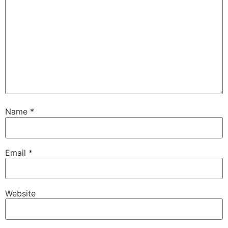
Name
*
Email
*
Website