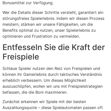
Bonusmittel zur Verfügung.
Wer die Details dieser Schritte versteht, garantiert ein
störungsfreies Spielerlebnis. Indem wir diesen Prozess
meistern, stärken wir unsere Fähigkeiten, um die
Benefits optimal zu nutzen, unser Spielerlebnis zu
optimieren und Frustration zu vermeiden.
Entfesseln Sie die Kraft der
Freispiele
Schlaue Spieler nutzen den Reiz von Freispielen und
können ihr Gamerlebnis durch taktisches Verständnis
erheblich verbessern. Um dieses Möglichkeit
auszuschöpfen, wollen wir uns mit Freispielstrategien
befassen, die die Boni maximieren.
Zunächst erkennen wir Spiele mit der besten
Auszahlungsquote – diese Spielautomaten passen oft