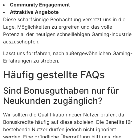
Community Engagement
Attraktive Angebote
Diese scharfsinnige Beobachtung versetzt uns in die
Lage, Möglichkeiten zu ergreifen und das volle
Potenzial der heutigen schnelllebigen Gaming-Industrie
auszuschöpfen.
Lasst uns fortfahren, nach außergewöhnlichen Gaming-
Erfahrungen zu streben.
Häufig gestellte FAQs
Sind Bonusguthaben nur für
Neukunden zugänglich?
Wir sollten die Qualifikation neuer Nutzer prüfen, da
Bonuskredite häufig auf diese abzielen. Die Benefits für
bestehende Nutzer dürfen jedoch nicht ignoriert
werden. Eine gründliche Überprüfung hilft uns, den