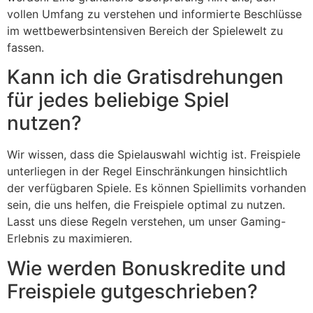
vollen Umfang zu verstehen und informierte Beschlüsse
im wettbewerbsintensiven Bereich der Spielewelt zu
fassen.
Kann ich die Gratisdrehungen
für jedes beliebige Spiel
nutzen?
Wir wissen, dass die Spielauswahl wichtig ist. Freispiele
unterliegen in der Regel Einschränkungen hinsichtlich
der verfügbaren Spiele. Es können Spiellimits vorhanden
sein, die uns helfen, die Freispiele optimal zu nutzen.
Lasst uns diese Regeln verstehen, um unser Gaming-
Erlebnis zu maximieren.
Wie werden Bonuskredite und
Freispiele gutgeschrieben?