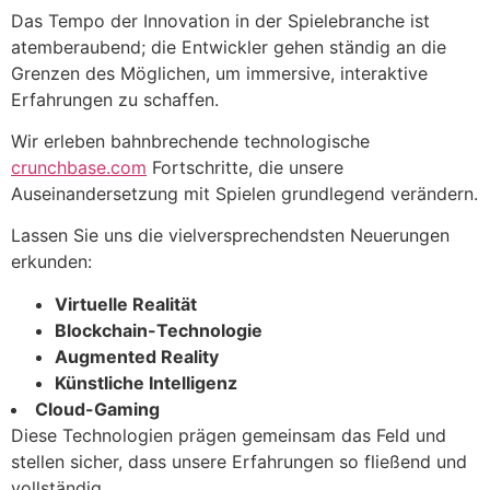
Das Tempo der Innovation in der Spielebranche ist
atemberaubend; die Entwickler gehen ständig an die
Grenzen des Möglichen, um immersive, interaktive
Erfahrungen zu schaffen.
Wir erleben bahnbrechende technologische
crunchbase.com
Fortschritte, die unsere
Auseinandersetzung mit Spielen grundlegend verändern.
Lassen Sie uns die vielversprechendsten Neuerungen
erkunden:
Virtuelle Realität
Blockchain-Technologie
Augmented Reality
Künstliche Intelligenz
Cloud-Gaming
Diese Technologien prägen gemeinsam das Feld und
stellen sicher, dass unsere Erfahrungen so fließend und
vollständig