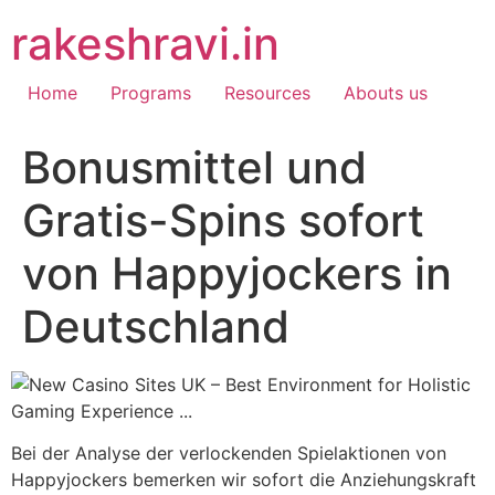
Skip
rakeshravi.in
to
content
Home
Programs
Resources
Abouts us
Bonusmittel und
Gratis-Spins sofort
von Happyjockers in
Deutschland
Bei der Analyse der verlockenden Spielaktionen von
Happyjockers bemerken wir sofort die Anziehungskraft