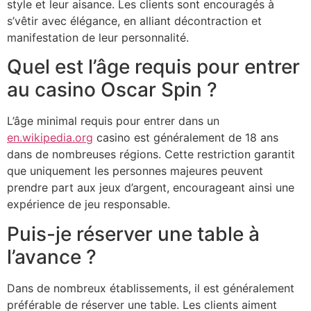
style et leur aisance. Les clients sont encouragés à
s’vêtir avec élégance, en alliant décontraction et
manifestation de leur personnalité.
Quel est l’âge requis pour entrer
au casino Oscar Spin ?
L’âge minimal requis pour entrer dans un
en.wikipedia.org
casino est généralement de 18 ans
dans de nombreuses régions. Cette restriction garantit
que uniquement les personnes majeures peuvent
prendre part aux jeux d’argent, encourageant ainsi une
expérience de jeu responsable.
Puis-je réserver une table à
l’avance ?
Dans de nombreux établissements, il est généralement
préférable de réserver une table. Les clients aiment