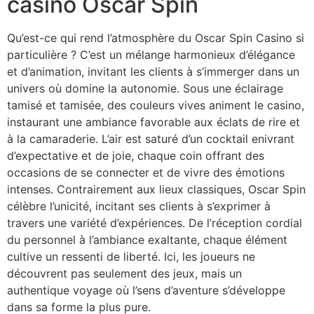
casino Oscar Spin
Qu’est-ce qui rend l’atmosphère du Oscar Spin Casino si
particulière ? C’est un mélange harmonieux d’élégance
et d’animation, invitant les clients à s’immerger dans un
univers où domine la autonomie. Sous une éclairage
tamisé et tamisée, des couleurs vives animent le casino,
instaurant une ambiance favorable aux éclats de rire et
à la camaraderie. L’air est saturé d’un cocktail enivrant
d’expectative et de joie, chaque coin offrant des
occasions de se connecter et de vivre des émotions
intenses. Contrairement aux lieux classiques, Oscar Spin
célèbre l’unicité, incitant ses clients à s’exprimer à
travers une variété d’expériences. De l’réception cordial
du personnel à l’ambiance exaltante, chaque élément
cultive un ressenti de liberté. Ici, les joueurs ne
découvrent pas seulement des jeux, mais un
authentique voyage où l’sens d’aventure s’développe
dans sa forme la plus pure.