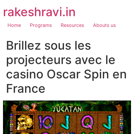
Skip
rakeshravi.in
to
content
Home
Programs
Resources
Abouts us
Brillez sous les
projecteurs avec le
casino Oscar Spin en
France