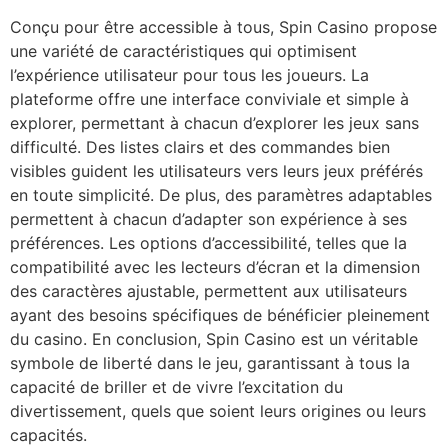
Conçu pour être accessible à tous, Spin Casino propose
une variété de caractéristiques qui optimisent
l’expérience utilisateur pour tous les joueurs. La
plateforme offre une interface conviviale et simple à
explorer, permettant à chacun d’explorer les jeux sans
difficulté. Des listes clairs et des commandes bien
visibles guident les utilisateurs vers leurs jeux préférés
en toute simplicité. De plus, des paramètres adaptables
permettent à chacun d’adapter son expérience à ses
préférences. Les options d’accessibilité, telles que la
compatibilité avec les lecteurs d’écran et la dimension
des caractères ajustable, permettent aux utilisateurs
ayant des besoins spécifiques de bénéficier pleinement
du casino. En conclusion, Spin Casino est un véritable
symbole de liberté dans le jeu, garantissant à tous la
capacité de briller et de vivre l’excitation du
divertissement, quels que soient leurs origines ou leurs
capacités.