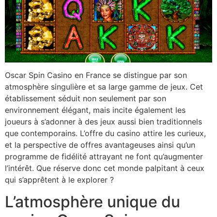
Oscar Spin Casino en France se distingue par son
atmosphère singulière et sa large gamme de jeux. Cet
établissement séduit non seulement par son
environnement élégant, mais incite également les
joueurs à s’adonner à des jeux aussi bien traditionnels
que contemporains. L’offre du casino attire les curieux,
et la perspective de offres avantageuses ainsi qu’un
programme de fidélité attrayant ne font qu’augmenter
l’intérêt. Que réserve donc cet monde palpitant à ceux
qui s’apprêtent à le explorer ?
L’atmosphère unique du