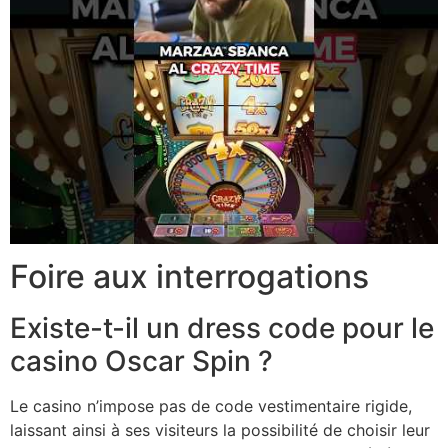
Foire aux interrogations
Existe-t-il un dress code pour le
casino Oscar Spin ?
Le casino n’impose pas de code vestimentaire rigide,
laissant ainsi à ses visiteurs la possibilité de choisir leur