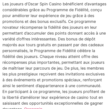
Les joueurs d’Oscar Spin Casino bénéficient d’avantages
considérables grâce au Programme de Fidélité, conçu
pour améliorer leur expérience de jeu grâce à des
promotions et des bonus exclusifs. Ce programme
novateur récompense la fidélité des joueurs en leur
permettant d’accumuler des points donnant accès à une
variété d’offres intéressantes. Des bonus de dépôt
majorés aux tours gratuits en passant par des cadeaux
personnalisés, le Programme de Fidélité célèbre la
fidélité des joueurs. Chaque niveau atteint offre des
récompenses plus importantes, permettant aux joueurs
de maîtriser leur parcours de jeu. De plus, les membres
les plus prestigieux reçoivent des invitations exclusives
à des événements et promotions spéciaux, renforçant
ainsi le sentiment d’appartenance à une communauté.
En participant à ce programme, les joueurs profitent de
la liberté d’améliorer leur expérience de casino tout en
saisissant des opportunités exceptionnelles de gagner