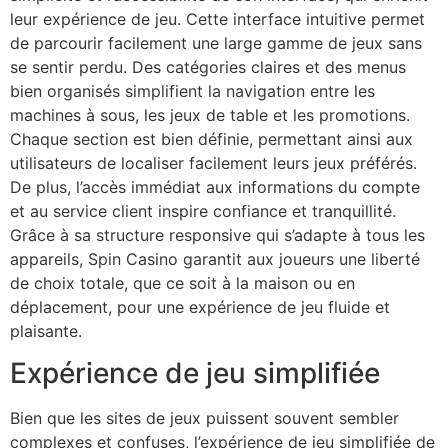
leur expérience de jeu. Cette interface intuitive permet
de parcourir facilement une large gamme de jeux sans
se sentir perdu. Des catégories claires et des menus
bien organisés simplifient la navigation entre les
machines à sous, les jeux de table et les promotions.
Chaque section est bien définie, permettant ainsi aux
utilisateurs de localiser facilement leurs jeux préférés.
De plus, l’accès immédiat aux informations du compte
et au service client inspire confiance et tranquillité.
Grâce à sa structure responsive qui s’adapte à tous les
appareils, Spin Casino garantit aux joueurs une liberté
de choix totale, que ce soit à la maison ou en
déplacement, pour une expérience de jeu fluide et
plaisante.
Expérience de jeu simplifiée
Bien que les sites de jeux puissent souvent sembler
complexes et confuses, l’expérience de jeu simplifiée de