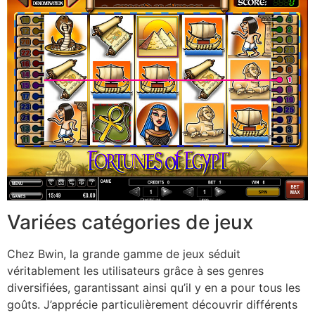
Variées catégories de jeux
Chez Bwin, la grande gamme de jeux séduit
véritablement les utilisateurs grâce à ses genres
diversifiées, garantissant ainsi qu’il y en a pour tous les
goûts. J’apprécie particulièrement découvrir différents