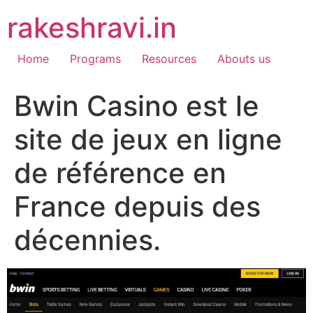
Skip
rakeshravi.in
to
content
Home
Programs
Resources
Abouts us
Bwin Casino est le
site de jeux en ligne
de référence en
France depuis des
décennies.