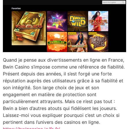
Quand je pense aux divertissements en ligne en France,
Bwin Casino s’impose comme une référence de fiabilité.
Présent depuis des années, il s’est forgé une forte
réputation auprès des utilisateurs grâce à sa fiabilité et
son intégrité. Son large choix de jeux et son
engagement en matière de protection sont
particulièrement attrayants. Mais ce n’est pas tout :
Bwin a bien d’autres atouts qui fidélisent les joueurs.
Laissez-moi vous expliquer pourquoi c’est un choix si
pertinent dans l’univers des casinos en ligne.
https://bwincasino.io/fr-fr/