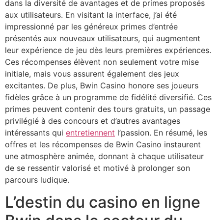
dans la diversité de avantages et de primes proposés
aux utilisateurs. En visitant la interface, j’ai été
impressionné par les généreux primes d’entrée
présentés aux nouveaux utilisateurs, qui augmentent
leur expérience de jeu dès leurs premières expériences.
Ces récompenses élèvent non seulement votre mise
initiale, mais vous assurent également des jeux
excitantes. De plus, Bwin Casino honore ses joueurs
fidèles grâce à un programme de fidélité diversifié. Ces
primes peuvent contenir des tours gratuits, un passage
privilégié à des concours et d’autres avantages
intéressants qui
entretiennent
l’passion. En résumé, les
offres et les récompenses de Bwin Casino instaurent
une atmosphère animée, donnant à chaque utilisateur
de se ressentir valorisé et motivé à prolonger son
parcours ludique.
L’destin du casino en ligne