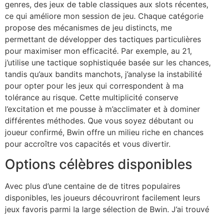
genres, des jeux de table classiques aux slots récentes,
ce qui améliore mon session de jeu. Chaque catégorie
propose des mécanismes de jeu distincts, me
permettant de développer des tactiques particulières
pour maximiser mon efficacité. Par exemple, au 21,
j’utilise une tactique sophistiquée basée sur les chances,
tandis qu’aux bandits manchots, j’analyse la instabilité
pour opter pour les jeux qui correspondent à ma
tolérance au risque. Cette multiplicité conserve
l’excitation et me pousse à m’acclimater et à dominer
différentes méthodes. Que vous soyez débutant ou
joueur confirmé, Bwin offre un milieu riche en chances
pour accroître vos capacités et vous divertir.
Options célèbres disponibles
Avec plus d’une centaine de de titres populaires
disponibles, les joueurs découvriront facilement leurs
jeux favoris parmi la large sélection de Bwin. J’ai trouvé