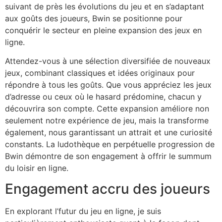
suivant de près les évolutions du jeu et en s’adaptant
aux goûts des joueurs, Bwin se positionne pour
conquérir le secteur en pleine expansion des jeux en
ligne.
Attendez-vous à une sélection diversifiée de nouveaux
jeux, combinant classiques et idées originaux pour
répondre à tous les goûts. Que vous appréciez les jeux
d’adresse ou ceux où le hasard prédomine, chacun y
découvrira son compte. Cette expansion améliore non
seulement notre expérience de jeu, mais la transforme
également, nous garantissant un attrait et une curiosité
constants. La ludothèque en perpétuelle progression de
Bwin démontre de son engagement à offrir le summum
du loisir en ligne.
Engagement accru des joueurs
En explorant l’futur du jeu en ligne, je suis