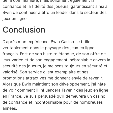
de la communauté, mais solidifient également la
confiance et la fidélité des joueurs, garantissant ainsi à
Bwin de continuer à être un leader dans le secteur des
jeux en ligne.
Conclusion
D’après mon expérience, Bwin Casino se brille
véritablement dans le paysage des jeux en ligne
français. Fort de son histoire étendue, de son offre de
jeux variée et de son engagement inébranlable envers la
sécurité des joueurs, je me sens toujours en sécurité et
valorisé. Son service client exemplaire et ses
promotions attractives me donnent envie de revenir.
Alors que Bwin maintient son développement, j’ai hâte
de voir comment il influencera l’avenir des jeux en ligne
en France. Je suis persuadé qu’il demeurera un casino
de confiance et incontournable pour de nombreuses
années.