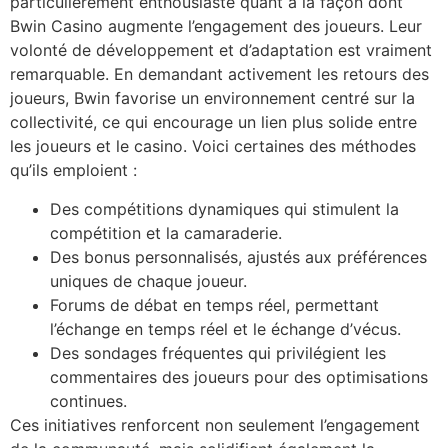
particulièrement enthousiaste quant à la façon dont
Bwin Casino augmente l’engagement des joueurs. Leur
volonté de développement et d’adaptation est vraiment
remarquable. En demandant activement les retours des
joueurs, Bwin favorise un environnement centré sur la
collectivité, ce qui encourage un lien plus solide entre
les joueurs et le casino. Voici certaines des méthodes
qu’ils emploient :
Des compétitions dynamiques qui stimulent la
compétition et la camaraderie.
Des bonus personnalisés, ajustés aux préférences
uniques de chaque joueur.
Forums de débat en temps réel, permettant
l’échange en temps réel et le échange d’vécus.
Des sondages fréquentes qui privilégient les
commentaires des joueurs pour des optimisations
continues.
Ces initiatives renforcent non seulement l’engagement