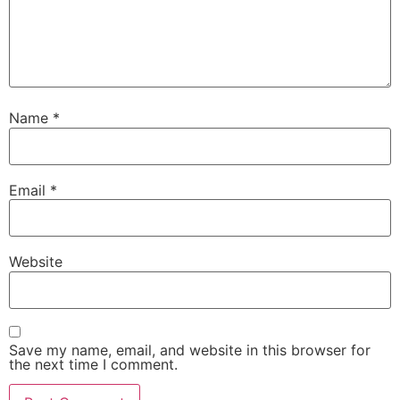
Name
*
Email
*
Website
Save my name, email, and website in this browser for
the next time I comment.