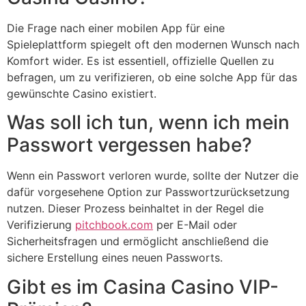
Die Frage nach einer mobilen App für eine
Spieleplattform spiegelt oft den modernen Wunsch nach
Komfort wider. Es ist essentiell, offizielle Quellen zu
befragen, um zu verifizieren, ob eine solche App für das
gewünschte Casino existiert.
Was soll ich tun, wenn ich mein
Passwort vergessen habe?
Wenn ein Passwort verloren wurde, sollte der Nutzer die
dafür vorgesehene Option zur Passwortzurücksetzung
nutzen. Dieser Prozess beinhaltet in der Regel die
Verifizierung
pitchbook.com
per E-Mail oder
Sicherheitsfragen und ermöglicht anschließend die
sichere Erstellung eines neuen Passworts.
Gibt es im Casina Casino VIP-