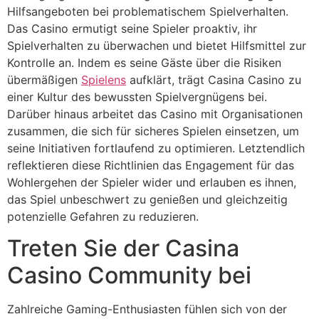
Hilfsangeboten bei problematischem Spielverhalten.
Das Casino ermutigt seine Spieler proaktiv, ihr
Spielverhalten zu überwachen und bietet Hilfsmittel zur
Kontrolle an. Indem es seine Gäste über die Risiken
übermäßigen
Spielens
aufklärt, trägt Casina Casino zu
einer Kultur des bewussten Spielvergnügens bei.
Darüber hinaus arbeitet das Casino mit Organisationen
zusammen, die sich für sicheres Spielen einsetzen, um
seine Initiativen fortlaufend zu optimieren. Letztendlich
reflektieren diese Richtlinien das Engagement für das
Wohlergehen der Spieler wider und erlauben es ihnen,
das Spiel unbeschwert zu genießen und gleichzeitig
potenzielle Gefahren zu reduzieren.
Treten Sie der Casina
Casino Community bei
Zahlreiche Gaming-Enthusiasten fühlen sich von der