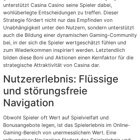
unterstützt Casina Casino seine Spieler dabei,
wohlüberlegte Entscheidungen zu treffen. Dieser
Strategie fördert nicht nur das Empfinden von
Unabhängigkeit unter den Nutzern, sondern unterstützt
auch die Bildung einer dynamischen Gaming-Community
bei, in der sich die Spieler wertgeschätzt fühlen und
zum Wiederkommen inspiriert werden. Letztendlich
bilden diese Boni und Aktionen einen Kernfaktor für die
strategische Attraktivität von Casina dar.
Nutzererlebnis: Flüssige
und störungsfreie
Navigation
Obwohl Spieler oft Wert auf Spielvielfalt und
Bonusangebote legen, ist das Spielerlebnis im Online-
Gaming-Bereich von unermesslichem Wert. Eine
reibungslose Navigation fördert das Spielerlebnis und