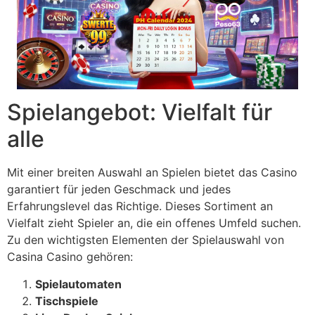
Spielangebot: Vielfalt für
alle
Mit einer breiten Auswahl an Spielen bietet das Casino
garantiert für jeden Geschmack und jedes
Erfahrungslevel das Richtige. Dieses Sortiment an
Vielfalt zieht Spieler an, die ein offenes Umfeld suchen.
Zu den wichtigsten Elementen der Spielauswahl von
Casina Casino gehören:
Spielautomaten
Tischspiele