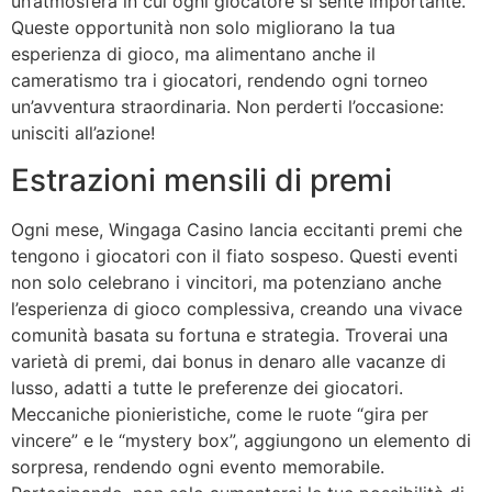
un’atmosfera in cui ogni giocatore si sente importante.
Queste opportunità non solo migliorano la tua
esperienza di gioco, ma alimentano anche il
cameratismo tra i giocatori, rendendo ogni torneo
un’avventura straordinaria. Non perderti l’occasione:
unisciti all’azione!
Estrazioni mensili di premi
Ogni mese, Wingaga Casino lancia eccitanti premi che
tengono i giocatori con il fiato sospeso. Questi eventi
non solo celebrano i vincitori, ma potenziano anche
l’esperienza di gioco complessiva, creando una vivace
comunità basata su fortuna e strategia. Troverai una
varietà di premi, dai bonus in denaro alle vacanze di
lusso, adatti a tutte le preferenze dei giocatori.
Meccaniche pionieristiche, come le ruote “gira per
vincere” e le “mystery box”, aggiungono un elemento di
sorpresa, rendendo ogni evento memorabile.