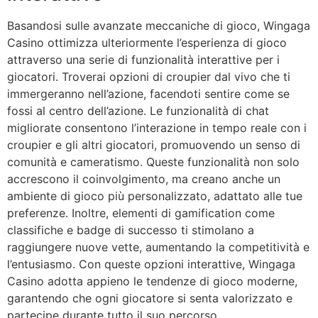
Basandosi sulle avanzate meccaniche di gioco, Wingaga
Casino ottimizza ulteriormente l’esperienza di gioco
attraverso una serie di funzionalità interattive per i
giocatori. Troverai opzioni di croupier dal vivo che ti
immergeranno nell’azione, facendoti sentire come se
fossi al centro dell’azione. Le funzionalità di chat
migliorate consentono l’interazione in tempo reale con i
croupier e gli altri giocatori, promuovendo un senso di
comunità e cameratismo. Queste funzionalità non solo
accrescono il coinvolgimento, ma creano anche un
ambiente di gioco più personalizzato, adattato alle tue
preferenze. Inoltre, elementi di gamification come
classifiche e badge di successo ti stimolano a
raggiungere nuove vette, aumentando la competitività e
l’entusiasmo. Con queste opzioni interattive, Wingaga
Casino adotta appieno le tendenze di gioco moderne,
garantendo che ogni giocatore si senta valorizzato e
partecipe durante tutto il suo percorso.