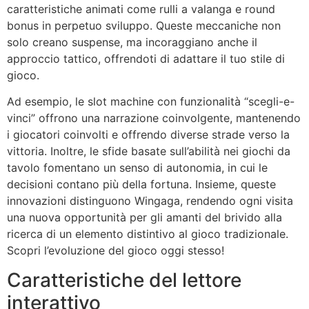
caratteristiche animati come rulli a valanga e round
bonus in perpetuo sviluppo. Queste meccaniche non
solo creano suspense, ma incoraggiano anche il
approccio tattico, offrendoti di adattare il tuo stile di
gioco.
Ad esempio, le slot machine con funzionalità “scegli-e-
vinci” offrono una narrazione coinvolgente, mantenendo
i giocatori coinvolti e offrendo diverse strade verso la
vittoria. Inoltre, le sfide basate sull’abilità nei giochi da
tavolo fomentano un senso di autonomia, in cui le
decisioni contano più della fortuna. Insieme, queste
innovazioni distinguono Wingaga, rendendo ogni visita
una nuova opportunità per gli amanti del brivido alla
ricerca di un elemento distintivo al gioco tradizionale.
Scopri l’evoluzione del gioco oggi stesso!
Caratteristiche del lettore
interattivo