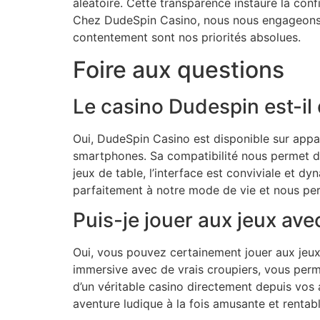
aléatoire. Cette transparence instaure la con
Chez DudeSpin Casino, nous nous engageons à o
contentement sont nos priorités absolues.
Foire aux questions
Le casino Dudespin est-il 
Oui, DudeSpin Casino est disponible sur appar
smartphones. Sa compatibilité nous permet d
jeux de table, l’interface est conviviale et 
parfaitement à notre mode de vie et nous per
Puis-je jouer aux jeux ave
Oui, vous pouvez certainement jouer aux jeux
immersive avec de vrais croupiers, vous perme
d’un véritable casino directement depuis vos a
aventure ludique à la fois amusante et rentabl