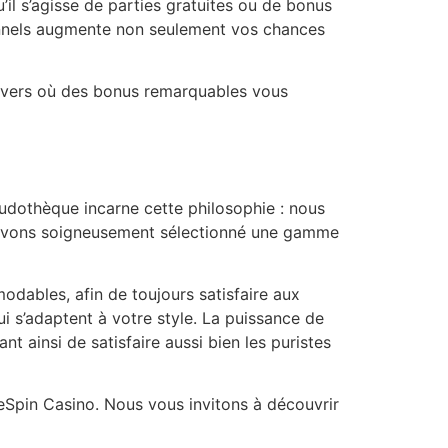
’il s’agisse de parties gratuites ou de bonus
tionnels augmente non seulement vos chances
univers où des bonus remarquables vous
ludothèque incarne cette philosophie : nous
s avons soigneusement sélectionné une gamme
dables, afin de toujours satisfaire aux
i s’adaptent à votre style. La puissance de
 ainsi de satisfaire aussi bien les puristes
deSpin Casino. Nous vous invitons à découvrir