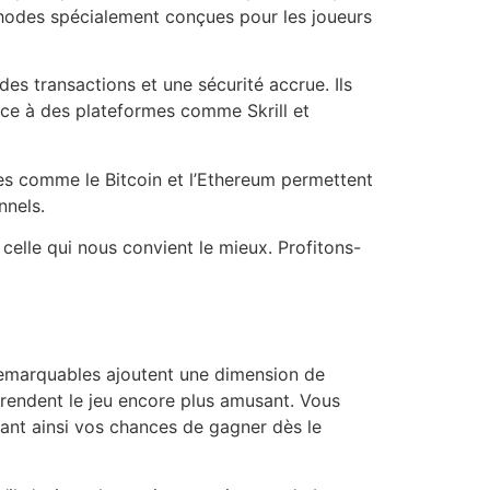
hodes spécialement conçues pour les joueurs
es transactions et une sécurité accrue. Ils
ce à des plateformes comme Skrill et
s comme le Bitcoin et l’Ethereum permettent
nnels.
 celle qui nous convient le mieux. Profitons-
remarquables ajoutent une dimension de
 rendent le jeu encore plus amusant. Vous
ant ainsi vos chances de gagner dès le