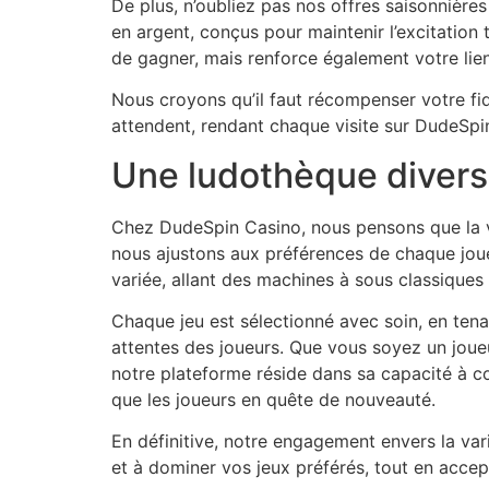
De plus, n’oubliez pas nos offres saisonnières
en argent, conçus pour maintenir l’excitation
de gagner, mais renforce également votre li
Nous croyons qu’il faut récompenser votre fi
attendent, rendant chaque visite sur DudeSpi
Une ludothèque divers
Chez DudeSpin Casino, nous pensons que la va
nous ajustons aux préférences de chaque jou
variée, allant des machines à sous classiques
Chaque jeu est sélectionné avec soin, en ten
attentes des joueurs. Que vous soyez un joueu
notre plateforme réside dans sa capacité à co
que les joueurs en quête de nouveauté.
En définitive, notre engagement envers la var
et à dominer vos jeux préférés, tout en accep