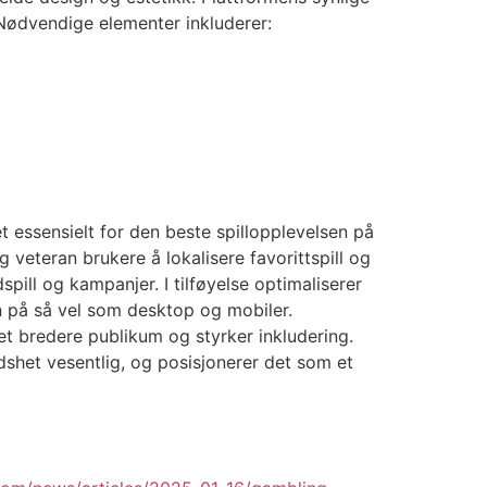
 Nødvendige elementer inkluderer:
et essensielt for den beste spillopplevelsen på
veteran brukere å lokalisere favorittspill og
spill og kampanjer. I tilføyelse optimaliserer
n på så vel som desktop og mobiler.
 et bredere publikum og styrker inkludering.
dshet vesentlig, og posisjonerer det som et