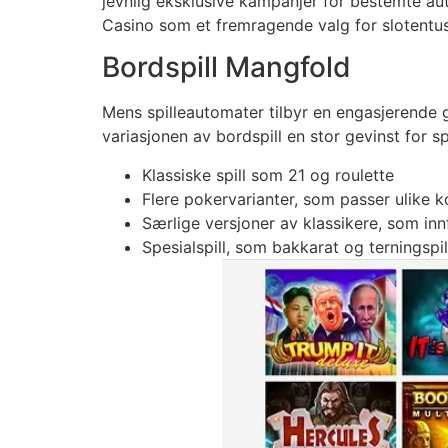
jevnlig eksklusive kampanjer for bestemte au
Casino som et fremragende valg for slotentusi
Bordspill Mangfold
Mens spilleautomater tilbyr en engasjerende 
variasjonen av bordspill en stor gevinst for s
Klassiske spill som 21 og roulette
Flere pokervarianter, som passer ulike
Særlige versjoner av klassikere, som inn
Spesialspill, som bakkarat og terningspill