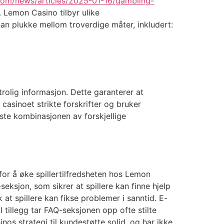
om/news/articles/2025-01-16/gambling-
e. Lemon Casino tilbyr ulike
an plukke mellom troverdige måter, inkludert:
rolig informasjon. Dette garanterer at
 casinoet strikte forskrifter og bruker
uste kombinasjonen av forskjellige
for å øke spillertilfredsheten hos Lemon
seksjon, som sikrer at spillere kan finne hjelp
k at spillere kan fikse problemer i sanntid. E-
I tillegg tar FAQ-seksjonen opp ofte stilte
os strategi til kundestøtte solid, og har ikke