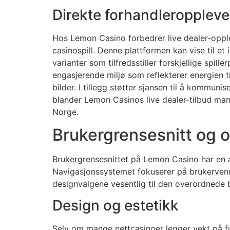
Direkte forhandleroppleve
Hos Lemon Casino forbedrer live dealer-opplev
casinospill. Denne plattformen kan vise til et 
varianter som tilfredsstiller forskjellige spil
engasjerende miljø som reflekterer energien t
bilder. I tillegg støtter sjansen til å kommun
blander Lemon Casinos live dealer-tilbud mang
Norge.
Brukergrensesnitt og 
Brukergrensesnittet på Lemon Casino har en a
Navigasjonssystemet fokuserer på brukervennlig
designvalgene vesentlig til den overordnede 
Design og estetikk
Selv om mange nettcasinoer legger vekt på fun