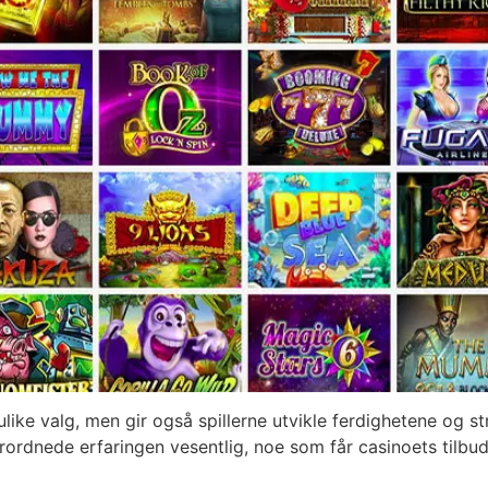
ike valg, men gir også spillerne utvikle ferdighetene og st
rordnede erfaringen vesentlig, noe som får casinoets tilbu