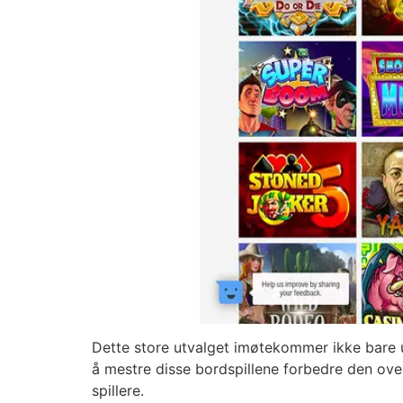
Dette store utvalget imøtekommer ikke bare ul
å mestre disse bordspillene forbedre den ove
spillere.