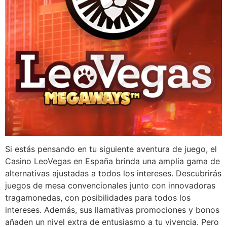
Si estás pensando en tu siguiente aventura de juego, el
Casino LeoVegas en España brinda una amplia gama de
alternativas ajustadas a todos los intereses. Descubrirás
juegos de mesa convencionales junto con innovadoras
tragamonedas, con posibilidades para todos los
intereses. Además, sus llamativas promociones y bonos
añaden un nivel extra de entusiasmo a tu vivencia. Pero