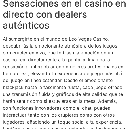
Sensaciones en el casino en
directo con dealers
auténticos
Al sumergirte en el mundo de Leo Vegas Casino,
descubrirás la emocionante atmósfera de los juegos
con crupier en vivo, que te traen la emoción de un
casino real directamente a tu pantalla. Imagina la
sensación al interactuar con crupieres profesionales en
tiempo real, elevando tu experiencia de juego más allá
del juego en línea estándar. Desde el emocionante
blackjack hasta la fascinante ruleta, cada juego ofrece
una transmisión fluida y gráficos de alta calidad que te
harán sentir como si estuvieras en la mesa. Además,
con funciones innovadoras como el chat, puedes
interactuar tanto con los crupieres como con otros
jugadores, añadiendo un toque social a tu experiencia.
LeoVegas establece un nuevo estándar en los juegos en