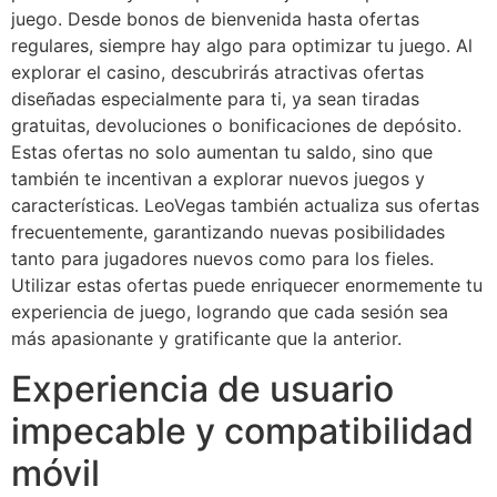
juego. Desde bonos de bienvenida hasta ofertas
regulares, siempre hay algo para optimizar tu juego. Al
explorar el casino, descubrirás atractivas ofertas
diseñadas especialmente para ti, ya sean tiradas
gratuitas, devoluciones o bonificaciones de depósito.
Estas ofertas no solo aumentan tu saldo, sino que
también te incentivan a explorar nuevos juegos y
características. LeoVegas también actualiza sus ofertas
frecuentemente, garantizando nuevas posibilidades
tanto para jugadores nuevos como para los fieles.
Utilizar estas ofertas puede enriquecer enormemente tu
experiencia de juego, logrando que cada sesión sea
más apasionante y gratificante que la anterior.
Experiencia de usuario
impecable y compatibilidad
móvil