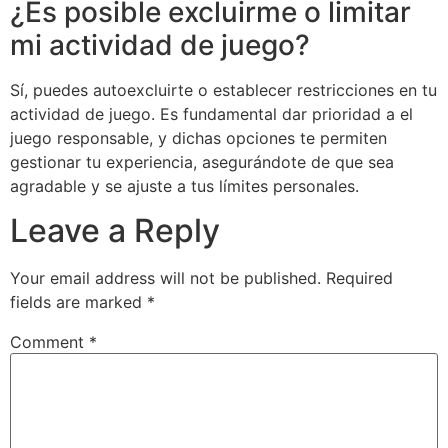
¿Es posible excluirme o limitar
mi actividad de juego?
Sí, puedes autoexcluirte o establecer restricciones en tu
actividad de juego. Es fundamental dar prioridad a el
juego responsable, y dichas opciones te permiten
gestionar tu experiencia, asegurándote de que sea
agradable y se ajuste a tus límites personales.
Leave a Reply
Your email address will not be published.
Required
fields are marked
*
Comment
*