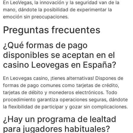
En LeoVegas, la innovación y la seguridad van de la
mano, dándote la posibilidad de experimentar la
emoción sin preocupaciones.
Preguntas frecuentes
¿Qué formas de pago
disponibles se aceptan en el
casino Leovegas en España?
En Leovegas casino, ¡tienes alternativas! Dispones de
formas de pago comunes como tarjetas de crédito,
tarjetas de débito y monederos electrónicos. Todo
procedimiento garantiza operaciones seguras, dándote
la flexibilidad de participar y gozar sin complicaciones.
¿Hay un programa de lealtad
para jugadores habituales?