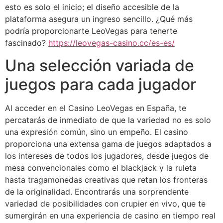
esto es solo el inicio; el diseño accesible de la
plataforma asegura un ingreso sencillo. ¿Qué más
podría proporcionarte LeoVegas para tenerte
fascinado?
https://leovegas-casino.cc/es-es/
Una selección variada de
juegos para cada jugador
Al acceder en el Casino LeoVegas en España, te
percatarás de inmediato de que la variedad no es solo
una expresión común, sino un empeño. El casino
proporciona una extensa gama de juegos adaptados a
los intereses de todos los jugadores, desde juegos de
mesa convencionales como el blackjack y la ruleta
hasta tragamonedas creativas que retan los fronteras
de la originalidad. Encontrarás una sorprendente
variedad de posibilidades con crupier en vivo, que te
sumergirán en una experiencia de casino en tiempo real