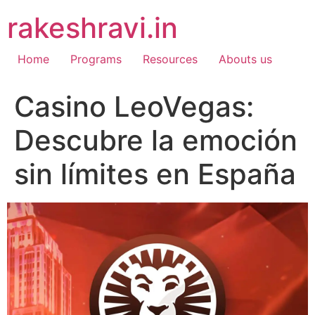
Skip
rakeshravi.in
to
content
Home
Programs
Resources
Abouts us
Casino LeoVegas:
Descubre la emoción
sin límites en España