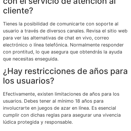
con el servicio de atención al
cliente?
Tienes la posibilidad de comunicarte con soporte al
usuario a través de diversos canales. Revisa el sitio web
para ver las alternativas de chat en vivo, correo
electrónico o línea telefónica. Normalmente responder
con prontitud, lo que asegura que obtendrás la ayuda
que necesitas enseguida.
¿Hay restricciones de años para
los usuarios?
Efectivamente, existen limitaciones de años para los
usuarios. Debes tener al mínimo 18 años para
involucrarte en juegos de azar en línea. Es esencial
cumplir con dichas reglas para asegurar una vivencia
lúdica protegida y responsable.