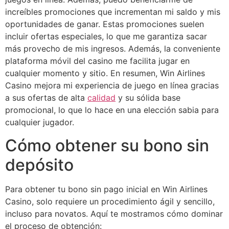
increíbles promociones que incrementan mi saldo y mis
oportunidades de ganar. Estas promociones suelen
incluir ofertas especiales, lo que me garantiza sacar
más provecho de mis ingresos. Además, la conveniente
plataforma móvil del casino me facilita jugar en
cualquier momento y sitio. En resumen, Win Airlines
Casino mejora mi experiencia de juego en línea gracias
a sus ofertas de alta
calidad
y su sólida base
promocional, lo que lo hace en una elección sabia para
cualquier jugador.
Cómo obtener su bono sin
depósito
Para obtener tu bono sin pago inicial en Win Airlines
Casino, solo requiere un procedimiento ágil y sencillo,
incluso para novatos. Aquí te mostramos cómo dominar
el proceso de obtención: