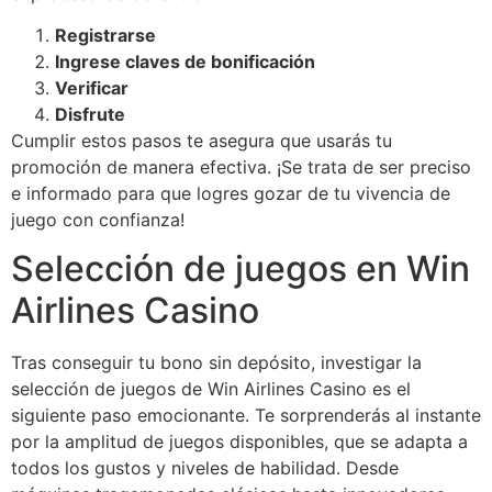
Registrarse
Ingrese claves de bonificación
Verificar
Disfrute
Cumplir estos pasos te asegura que usarás tu
promoción de manera efectiva. ¡Se trata de ser preciso
e informado para que logres gozar de tu vivencia de
juego con confianza!
Selección de juegos en Win
Airlines Casino
Tras conseguir tu bono sin depósito, investigar la
selección de juegos de Win Airlines Casino es el
siguiente paso emocionante. Te sorprenderás al instante
por la amplitud de juegos disponibles, que se adapta a
todos los gustos y niveles de habilidad. Desde