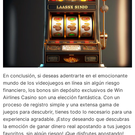
En conclusión, si deseas adentrarte en el emocionante
mundo de los videojuegos en línea sin algún riesgo
financiero, los bonos sin depósito exclusivos de Win
Airlines Casino son una elección fantástica. Con un
proceso de registro simple y una extensa gama de
juegos para descubrir, tienes todo lo necesario para una
experiencia agradable. ¡Estoy deseando que descubras
la emoción de ganar dinero real apostando a tus juegos
favoritos, sin algún riesgo! ¡Que disfrutes apostando!