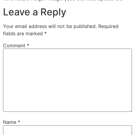
Leave a Reply
Your email address will not be published.
Required
fields are marked
*
Comment
*
Name
*