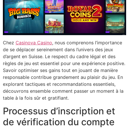
Chez
Casinova Casino
, nous comprenons l’importance
de se déplacer sereinement dans l’univers des jeux
d’argent en Suisse. Le respect du cadre légal et des
règles de jeu est essentiel pour une expérience positive.
Savoir optimiser ses gains tout en jouant de manière
responsable contribue grandement au plaisir du jeu. En
explorant tactiques et recommandations essentiels,
découvrons ensemble comment passer un moment à la
table à la fois sûr et gratifiant.
Processus d’inscription et
de vérification du compte