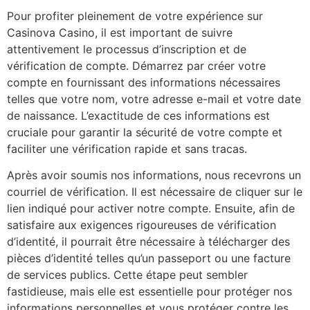
Pour profiter pleinement de votre expérience sur
Casinova Casino, il est important de suivre
attentivement le processus d’inscription et de
vérification de compte. Démarrez par créer votre
compte en fournissant des informations nécessaires
telles que votre nom, votre adresse e-mail et votre date
de naissance. L’exactitude de ces informations est
cruciale pour garantir la sécurité de votre compte et
faciliter une vérification rapide et sans tracas.
Après avoir soumis nos informations, nous recevrons un
courriel de vérification. Il est nécessaire de cliquer sur le
lien indiqué pour activer notre compte. Ensuite, afin de
satisfaire aux exigences rigoureuses de vérification
d’identité, il pourrait être nécessaire à télécharger des
pièces d’identité telles qu’un passeport ou une facture
de services publics. Cette étape peut sembler
fastidieuse, mais elle est essentielle pour protéger nos
informations personnelles et vous protéger contre les