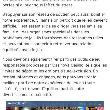
pertes ni à jouer sous l’effet du stress.
S’appuyer sur son réseau de soutien peut aussi bonifier
notre expérience. Si jamais on perçoit que le jeu devient
difficile, il est essentiel de se diriger vers ses amis, sa
famille ou des organismes spécialisés dans les
problèmes de jeu. Ils fournissent des ressources utiles
et peuvent nous soutenir à retrouver une relation
équilibrée avec le jeu.
Nous devrions également tirer parti des outils de jeu
responsable proposés par Casinova Casino, tels que les
limites de dépôt et les options d’auto-exclusion. En
restant informés et engagés, nous pouvons tirer le
meilleur parti de notre expérience de jeu en toute
sérénité, en trouvant l’équilibre parfait entre
divertissement et sécurité.