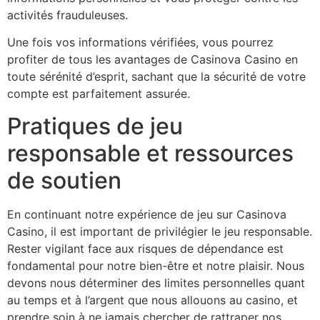
activités frauduleuses.
Une fois vos informations vérifiées, vous pourrez
profiter de tous les avantages de Casinova Casino en
toute sérénité d’esprit, sachant que la sécurité de votre
compte est parfaitement assurée.
Pratiques de jeu
responsable et ressources
de soutien
En continuant notre expérience de jeu sur Casinova
Casino, il est important de privilégier le jeu responsable.
Rester vigilant face aux risques de dépendance est
fondamental pour notre bien-être et notre plaisir. Nous
devons nous déterminer des limites personnelles quant
au temps et à l’argent que nous allouons au casino, et
prendre soin à ne jamais chercher de rattraper nos