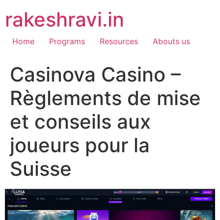
Skip
rakeshravi.in
to
content
Home
Programs
Resources
Abouts us
Casinova Casino –
Règlements de mise
et conseils aux
joueurs pour la
Suisse