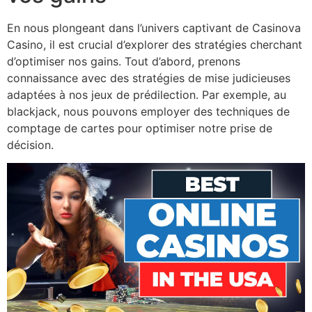
En nous plongeant dans l’univers captivant de Casinova
Casino, il est crucial d’explorer des stratégies cherchant
d’optimiser nos gains. Tout d’abord, prenons
connaissance avec des stratégies de mise judicieuses
adaptées à nos jeux de prédilection. Par exemple, au
blackjack, nous pouvons employer des techniques de
comptage de cartes pour optimiser notre prise de
décision.