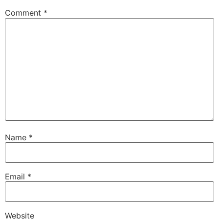
Comment
*
Name
*
Email
*
Website