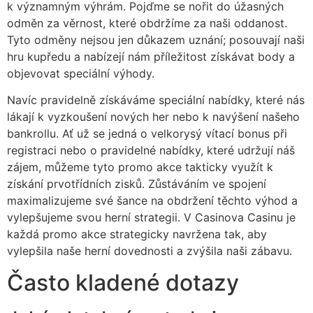
k významným výhrám. Pojďme se nořit do úžasných
odměn za věrnost, které obdržíme za naši oddanost.
Tyto odměny nejsou jen důkazem uznání; posouvají naši
hru kupředu a nabízejí nám příležitost získávat body a
objevovat speciální výhody.
Navíc pravidelně získáváme speciální nabídky, které nás
lákají k vyzkoušení nových her nebo k navýšení našeho
bankrollu. Ať už se jedná o velkorysý vítací bonus při
registraci nebo o pravidelné nabídky, které udržují náš
zájem, můžeme tyto promo akce takticky využít k
získání prvotřídních zisků. Zůstáváním ve spojení
maximalizujeme své šance na obdržení těchto výhod a
vylepšujeme svou herní strategii. V Casinova Casinu je
každá promo akce strategicky navržena tak, aby
vylepšila naše herní dovednosti a zvýšila naši zábavu.
Často kladené dotazy