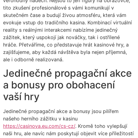
věrohodný nádech. Nejsou to jen figury na obrazovce;
tito zkušení profesionálové s vámi komunikují v
skutečném čase a budují živou atmosféru, která vám
evokuje vstup do tradičního kasina. Kombinací virtuální
reality s reálnými interakcemi nabízíme jedinečný
zážitek, který uspokojí jak nováčky, tak i ostřílené
hráče. Přetváříme, co představuje hrát kasinové hry, a
zajišťujeme, aby každá návštěva byla nejen příjemná,
ale i odborně realizovaná.
Jedinečné propagační akce
a bonusy pro obohacení
vaší hry
Jedinečné propagační akce a bonusy jsou pilířem
našeho herního zážitku v kasinu
https://casinova.eu.com/cs-cz/
. Kromě toho vylepšují
naši hru, ale navíc nám poskytují objevit více příležitostí