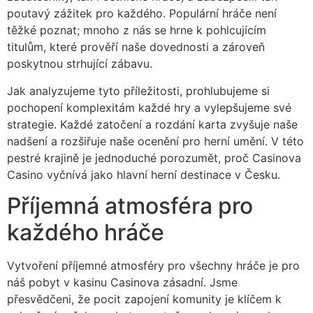
poutavý zážitek pro každého. Populární hráče není
těžké poznat; mnoho z nás se hrne k pohlcujícím
titulům, které prověří naše dovednosti a zároveň
poskytnou strhující zábavu.
Jak analyzujeme tyto příležitosti, prohlubujeme si
pochopení komplexitám každé hry a vylepšujeme své
strategie. Každé zatočení a rozdání karta zvyšuje naše
nadšení a rozšiřuje naše ocenění pro herní umění. V této
pestré krajině je jednoduché porozumět, proč Casinova
Casino vyčnívá jako hlavní herní destinace v Česku.
Příjemná atmosféra pro
každého hráče
Vytvoření příjemné atmosféry pro všechny hráče je pro
náš pobyt v kasinu Casinova zásadní. Jsme
přesvědčeni, že pocit zapojení komunity je klíčem k