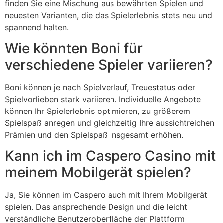
finden Sie eine Mischung aus bewährten Spielen und
neuesten Varianten, die das Spielerlebnis stets neu und
spannend halten.
Wie könnten Boni für
verschiedene Spieler variieren?
Boni können je nach Spielverlauf, Treuestatus oder
Spielvorlieben stark variieren. Individuelle Angebote
können Ihr Spielerlebnis optimieren, zu größerem
Spielspaß anregen und gleichzeitig Ihre aussichtreichen
Prämien und den Spielspaß insgesamt erhöhen.
Kann ich im Caspero Casino mit
meinem Mobilgerät spielen?
Ja, Sie können im Caspero auch mit Ihrem Mobilgerät
spielen. Das ansprechende Design und die leicht
verständliche Benutzeroberfläche der Plattform