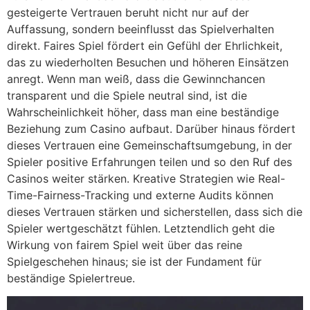
gesteigerte Vertrauen beruht nicht nur auf der
Auffassung, sondern beeinflusst das Spielverhalten
direkt. Faires Spiel fördert ein Gefühl der Ehrlichkeit,
das zu wiederholten Besuchen und höheren Einsätzen
anregt. Wenn man weiß, dass die Gewinnchancen
transparent und die Spiele neutral sind, ist die
Wahrscheinlichkeit höher, dass man eine beständige
Beziehung zum Casino aufbaut. Darüber hinaus fördert
dieses Vertrauen eine Gemeinschaftsumgebung, in der
Spieler positive Erfahrungen teilen und so den Ruf des
Casinos weiter stärken. Kreative Strategien wie Real-
Time-Fairness-Tracking und externe Audits können
dieses Vertrauen stärken und sicherstellen, dass sich die
Spieler wertgeschätzt fühlen. Letztendlich geht die
Wirkung von fairem Spiel weit über das reine
Spielgeschehen hinaus; sie ist der Fundament für
beständige Spielertreue.