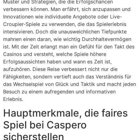
Muster und Strategien, die die Erfolgschancen
verbessern können. Man erfährt, sich anzupassen und
Innovationen wie individuelle Angebote oder Live-
Croupier-Spiele zu verwenden, die das Spielerlebnis
intensivieren. Doch die unausweichlichen Tiefpunkte
mahnen einen daran, wie wichtig Durchhaltevermögen
ist. Mit der Zeit erlangt man ein Gefühl für den Takt des
Casinos und versteht, welche Spiele höhere
Erfolgsaussichten haben und wann es Zeit ist,
aufzuhören. Diese Reise verbessert nicht nur die
Fähigkeiten, sondern vertieft auch das Verständnis für
das Wechselspiel von Glück und Taktik und macht jeden
Besuch zu einem aufregenden und informativen
Erlebnis.
Hauptmerkmale, die faires
Spiel bei Caspero
sicherstellen