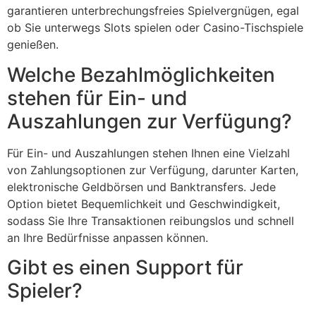
garantieren unterbrechungsfreies Spielvergnügen, egal
ob Sie unterwegs Slots spielen oder Casino-Tischspiele
genießen.
Welche Bezahlmöglichkeiten
stehen für Ein- und
Auszahlungen zur Verfügung?
Für Ein- und Auszahlungen stehen Ihnen eine Vielzahl
von Zahlungsoptionen zur Verfügung, darunter Karten,
elektronische Geldbörsen und Banktransfers. Jede
Option bietet Bequemlichkeit und Geschwindigkeit,
sodass Sie Ihre Transaktionen reibungslos und schnell
an Ihre Bedürfnisse anpassen können.
Gibt es einen Support für
Spieler?