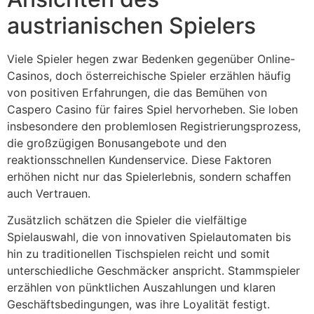
austrianischen Spielers
Viele Spieler hegen zwar Bedenken gegenüber Online-
Casinos, doch österreichische Spieler erzählen häufig
von positiven Erfahrungen, die das Bemühen von
Caspero Casino für faires Spiel hervorheben. Sie loben
insbesondere den problemlosen Registrierungsprozess,
die großzügigen Bonusangebote und den
reaktionsschnellen Kundenservice. Diese Faktoren
erhöhen nicht nur das Spielerlebnis, sondern schaffen
auch Vertrauen.
Zusätzlich schätzen die Spieler die vielfältige
Spielauswahl, die von innovativen Spielautomaten bis
hin zu traditionellen Tischspielen reicht und somit
unterschiedliche Geschmäcker anspricht. Stammspieler
erzählen von pünktlichen Auszahlungen und klaren
Geschäftsbedingungen, was ihre Loyalität festigt.