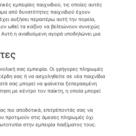
κές εμπειρίες παιχνιδιού, τις οποίες αυτές
άμα από δυνατότητες παιχνιδιού έχουν
έχει αυξήσει περαιτέρω αυτή την πορεία,
λον ωθεί τα καζίνο να βελτιώνουν συνεχώς
. Αυτή η αναδυόμενη αγορά υποδηλώνει μια
κτες
νολική σας εμπειρία. Οι γρήγορες πληρωμές
έρδη σας ή να ασχοληθείτε σε νέα παιχνίδια
ματά σας μπορεί να φαίνεται ξεπερασμένη
τηση με κέντρο τον παίκτη, η οποία μπορεί
ας πιο αποδοτικά, επιτρέποντάς σας να
ου προτιμούν στις άμεσες πληρωμές όχι
ωτοτυπία στην εμπειρία παιξίματος τους.