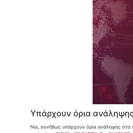
Υπάρχουν όρια ανάληψης
Ναι, συνήθως υπάρχουν όρια ανάληψης στα o