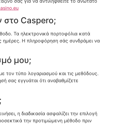
αζίνο σας για να αντιληφθείτε το ανώτατο
asino.eu
 στο Caspero;
έθοδο. Τα ηλεκτρονικά πορτοφόλια κατά
ς ημέρες. Η πληροφόρηση σάς συνδράμει να
σμό μου;
ε τον τύπο λογαριασμού και τις μεθόδους.
ησή σας εγγυάται ότι αναβαθμίζετε
;
ήσει, η διαδικασία ασφαλίζει την επιλογή
ροσεκτικά την προτιμώμενη μέθοδο πριν