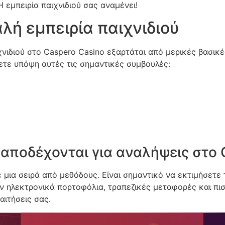
 εμπειρία παιχνιδιού σας αναμένει!
λή εμπειρία παιχνιδιού
νιδιού στο Caspero Casino εξαρτάται από μερικές βασικέ
ετε υπόψη αυτές τις σημαντικές συμβουλές:
αποδέχονται για αναλήψεις στο 
μια σειρά από μεθόδους. Είναι σημαντικό να εκτιμήσετε τ
ν ηλεκτρονικά πορτοφόλια, τραπεζικές μεταφορές και πι
ιτήσεις σας.