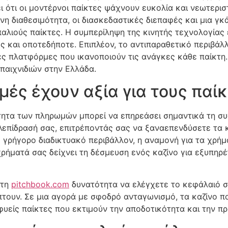
ότι οι μοντέρνοι παίκτες ψάχνουν ευκολία και νεωτεριστι
η διαθεσιμότητα, οι διασκεδαστικές διεπαφές και μια γκ
αλιούς παίκτες. Η συμπερίληψη της κινητής τεχνολογίας 
ς και οποτεδήποτε. Επιπλέον, το αντιπαραθετικό περιβάλ
ες πλατφόρμες που ικανοποιούν τις ανάγκες κάθε παίκτη
παιχνιδιών στην Ελλάδα.
ωμές έχουν αξία για τους παί
ύτητα των πληρωμών μπορεί να επηρεάσει σημαντικά τη συ
λεπίδρασή σας, επιτρέποντάς σας να ξαναεπενδύσετε τα κ
ό γρήγορο διαδικτυακό περιβάλλον, η αναμονή για τα χρή
ρήματά σας δείχνει τη δέσμευση ενός καζίνο για εξυπηρέ
 τη
pitchbook.com
δυνατότητα να ελέγχετε το κεφάλαιό σ
τουν. Σε μια αγορά με σφοδρό ανταγωνισμό, τα καζίνο π
υείς παίκτες που εκτιμούν την αποδοτικότητα και την πρ