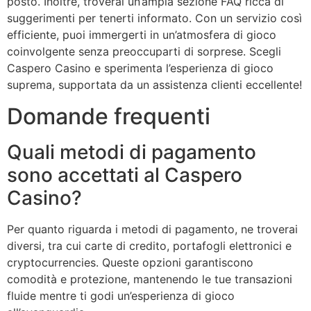
posto. Inoltre, troverai un’ampia sezione FAQ ricca di
suggerimenti per tenerti informato. Con un servizio così
efficiente, puoi immergerti in un’atmosfera di gioco
coinvolgente senza preoccuparti di sorprese. Scegli
Caspero Casino e sperimenta l’esperienza di gioco
suprema, supportata da un assistenza clienti eccellente!
Domande frequenti
Quali metodi di pagamento
sono accettati al Caspero
Casino?
Per quanto riguarda i metodi di pagamento, ne troverai
diversi, tra cui carte di credito, portafogli elettronici e
cryptocurrencies. Queste opzioni garantiscono
comodità e protezione, mantenendo le tue transazioni
fluide mentre ti godi un’esperienza di gioco