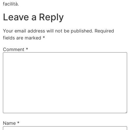
facilità.
Leave a Reply
Your email address will not be published.
Required
fields are marked
*
Comment
*
Name
*