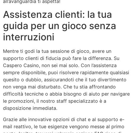
all’avanguardia ti aspetta!
Assistenza clienti: la tua
guida per un gioco senza
interruzioni
Mentre ti godi la tua sessione di gioco, avere un
supporto clienti di fiducia può fare la differenza. Su
Caspero Casino, non sei mai solo. Con l’assistenza
sempre disponibile, puoi risolvere rapidamente qualsiasi
quesito o dubbio, assicurandoti che il tuo divertimento
non venga mai disturbato. Che tu stia affrontando
difficoltà tecniche o abbia bisogno di aiuto per navigare
le promozioni, il nostro staff specializzato è a
disposizione immediata.
Grazie alle innovative opzioni di chat e al supporto e-
mail reattivo, le tue esigenze vengono messe al primo