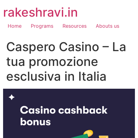
Skip
rakeshravi.in
to
content
Home
Programs
Resources
Abouts us
Caspero Casino – La
tua promozione
esclusiva in Italia