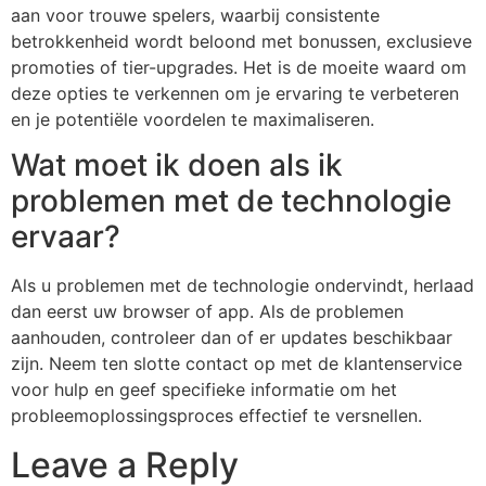
aan voor trouwe spelers, waarbij consistente
betrokkenheid wordt beloond met bonussen, exclusieve
promoties of tier-upgrades. Het is de moeite waard om
deze opties te verkennen om je ervaring te verbeteren
en je potentiële voordelen te maximaliseren.
Wat moet ik doen als ik
problemen met de technologie
ervaar?
Als u problemen met de technologie ondervindt, herlaad
dan eerst uw browser of app. Als de problemen
aanhouden, controleer dan of er updates beschikbaar
zijn. Neem ten slotte contact op met de klantenservice
voor hulp en geef specifieke informatie om het
probleemoplossingsproces effectief te versnellen.
Leave a Reply