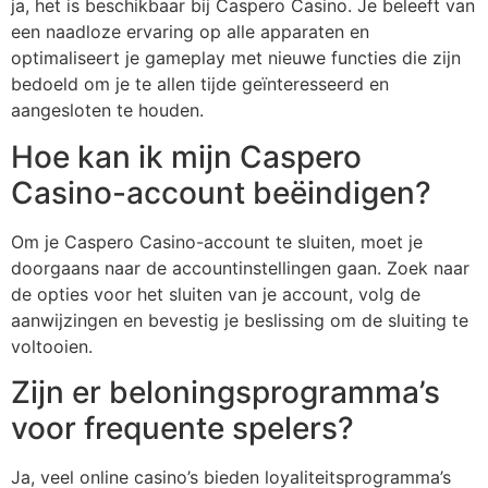
ja, het is beschikbaar bij Caspero Casino. Je beleeft van
een naadloze ervaring op alle apparaten en
optimaliseert je gameplay met nieuwe functies die zijn
bedoeld om je te allen tijde geïnteresseerd en
aangesloten te houden.
Hoe kan ik mijn Caspero
Casino-account beëindigen?
Om je Caspero Casino-account te sluiten, moet je
doorgaans naar de accountinstellingen gaan. Zoek naar
de opties voor het sluiten van je account, volg de
aanwijzingen en bevestig je beslissing om de sluiting te
voltooien.
Zijn er beloningsprogramma’s
voor frequente spelers?
Ja, veel online casino’s bieden loyaliteitsprogramma’s