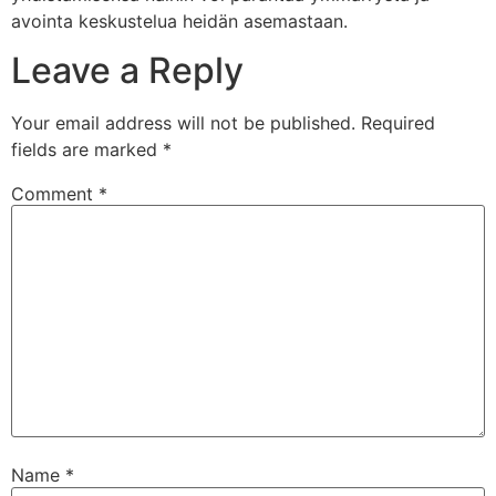
avointa keskustelua heidän asemastaan.
Leave a Reply
Your email address will not be published.
Required
fields are marked
*
Comment
*
Name
*