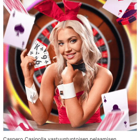
Caspero Casinolla vastuuntuntoisen pelaamisen