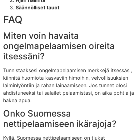
Säännölliset tauot
FAQ
Miten voin havaita
ongelmapelaamisen oireita
itsessäni?
Tunnistaaksesi ongelmapelaamisen merkkejä itsessäsi,
kiinnitä huomiota kasvaviin himoihin, velvollisuuksien
laiminlyöntiin ja rahan lainaamiseen. Jos tunnet olosi
ahdistuneeksi tai salailet pelaamistasi, on aika pohtia ja
hakea apua.
Onko Suomessa
nettipelaamiseen ikärajoja?
Kyllä, Suomessa nettipelaamiseen on tiukat