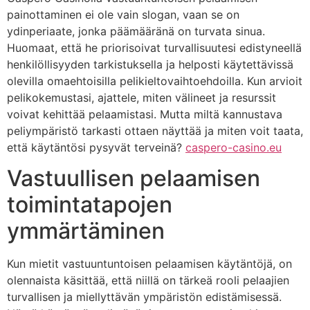
painottaminen ei ole vain slogan, vaan se on
ydinperiaate, jonka päämääränä on turvata sinua.
Huomaat, että he priorisoivat turvallisuutesi edistyneellä
henkilöllisyyden tarkistuksella ja helposti käytettävissä
olevilla omaehtoisilla pelikieltovaihtoehdoilla. Kun arvioit
pelikokemustasi, ajattele, miten välineet ja resurssit
voivat kehittää pelaamistasi. Mutta miltä kannustava
peliympäristö tarkasti ottaen näyttää ja miten voit taata,
että käytäntösi pysyvät terveinä?
caspero-casino.eu
Vastuullisen pelaamisen
toimintatapojen
ymmärtäminen
Kun mietit vastuuntuntoisen pelaamisen käytäntöjä, on
olennaista käsittää, että niillä on tärkeä rooli pelaajien
turvallisen ja miellyttävän ympäristön edistämisessä.