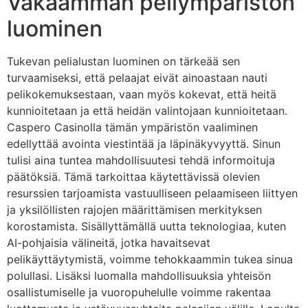
Vakaamman peliympäristön
luominen
Tukevan pelialustan luominen on tärkeää sen
turvaamiseksi, että pelaajat eivät ainoastaan nauti
pelikokemuksestaan, vaan myös kokevat, että heitä
kunnioitetaan ja että heidän valintojaan kunnioitetaan.
Caspero Casinolla tämän ympäristön vaaliminen
edellyttää avointa viestintää ja läpinäkyvyyttä. Sinun
tulisi aina tuntea mahdollisuutesi tehdä informoituja
päätöksiä. Tämä tarkoittaa käytettävissä olevien
resurssien tarjoamista vastuulliseen pelaamiseen liittyen
ja yksilöllisten rajojen määrittämisen merkityksen
korostamista. Sisällyttämällä uutta teknologiaa, kuten
AI-pohjaisia välineitä, jotka havaitsevat
pelikäyttäytymistä, voimme tehokkaammin tukea sinua
polullasi. Lisäksi luomalla mahdollisuuksia yhteisön
osallistumiselle ja vuoropuhelulle voimme rakentaa