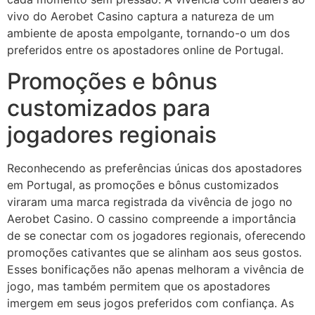
vivo do Aerobet Casino captura a natureza de um
ambiente de aposta empolgante, tornando-o um dos
preferidos entre os apostadores online de Portugal.
Promoções e bônus
customizados para
jogadores regionais
Reconhecendo as preferências únicas dos apostadores
em Portugal, as promoções e bônus customizados
viraram uma marca registrada da vivência de jogo no
Aerobet Casino. O cassino compreende a importância
de se conectar com os jogadores regionais, oferecendo
promoções cativantes que se alinham aos seus gostos.
Esses bonificações não apenas melhoram a vivência de
jogo, mas também permitem que os apostadores
imergem em seus jogos preferidos com confiança. As