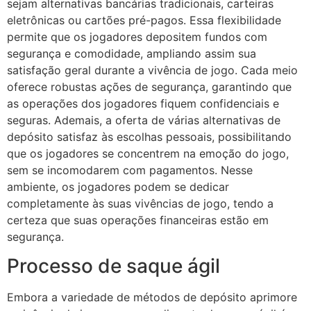
sejam alternativas bancárias tradicionais, carteiras
eletrônicas ou cartões pré-pagos. Essa flexibilidade
permite que os jogadores depositem fundos com
segurança e comodidade, ampliando assim sua
satisfação geral durante a vivência de jogo. Cada meio
oferece robustas ações de segurança, garantindo que
as operações dos jogadores fiquem confidenciais e
seguras. Ademais, a oferta de várias alternativas de
depósito satisfaz às escolhas pessoais, possibilitando
que os jogadores se concentrem na emoção do jogo,
sem se incomodarem com pagamentos. Nesse
ambiente, os jogadores podem se dedicar
completamente às suas vivências de jogo, tendo a
certeza que suas operações financeiras estão em
segurança.
Processo de saque ágil
Embora a variedade de métodos de depósito aprimore