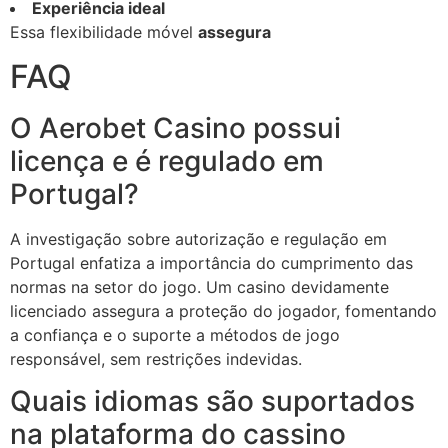
Experiência ideal
Essa flexibilidade móvel
assegura
FAQ
O Aerobet Casino possui
licença e é regulado em
Portugal?
A investigação sobre autorização e regulação em
Portugal enfatiza a importância do cumprimento das
normas na setor do jogo. Um casino devidamente
licenciado assegura a proteção do jogador, fomentando
a confiança e o suporte a métodos de jogo
responsável, sem restrições indevidas.
Quais idiomas são suportados
na plataforma do cassino