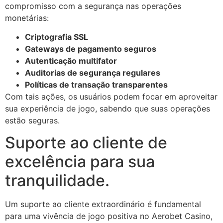
compromisso com a segurança nas operações
monetárias:
Criptografia SSL
Gateways de pagamento seguros
Autenticação multifator
Auditorias de segurança regulares
Políticas de transação transparentes
Com tais ações, os usuários podem focar em aproveitar
sua experiência de jogo, sabendo que suas operações
estão seguras.
Suporte ao cliente de
excelência para sua
tranquilidade.
Um suporte ao cliente extraordinário é fundamental
para uma vivência de jogo positiva no Aerobet Casino,