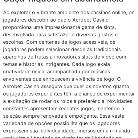
Ao explorar o vibrante ambiente dos cassinos online, os
jogadores descobrirão que o Aerobet Casino
proporciona uma impressionante gama de slots,
desenvolvida para satisfazer a diversos gostos e
escolhas. Com centenas de jogos acessíveis, os
jogadores podem selecionar desde as tradicionais
aparelhos de frutas a inovadoras slots de vídeo com
temas e histórias intrigantes. Cada jogo exala
criatividade única, acompanhada por músicas
envolventes que enriquecem a vivência de jogo. O
Aerobet Casino assegura que quer os novatos quanto
os jogadores experientes têm a chance de experimentar
a excitação de rodar os rolos à preferência. Novidades
constantes apresentam recentes jogos, mantendo a
seleção sempre renovada e empolgante. Essa vasta
variedade de opções possibilita que os jogadores
expressem sua individualidade, imersos em um mundo
onde têm a liberdade de desfrutar da liberdade de