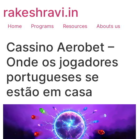
Skip
rakeshravi.in
to
content
Home
Programs
Resources
Abouts us
Cassino Aerobet –
Onde os jogadores
portugueses se
estão em casa