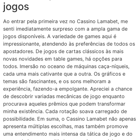
jogos
Ao entrar pela primeira vez no Cassino Lamabet, me
senti imediatamente surpreso com a ampla gama de
jogos disponíveis. A variedade de games aqui é
impressionante, atendendo às preferências de todos os
apostadores. De jogos de cartas clássicos às mais
novas novidades em table games, há opções para
todos. Imersão no oceano de máquinas caça-níqueis,
cada uma mais cativante que a outra. Os gráficos e
temas são fascinantes, e os sons melhoram a
experiência, fazendo-a empolgante. Apreciei a chance
de descobrir variadas mecânicas de jogo enquanto
procurava aqueles prêmios que podem transformar
minha existência. Cada rotação soava carregado de
possibilidade. Em suma, o Cassino Lamabet não apenas
apresenta múltiplas escolhas, mas também promove
uma entendimento mais intensa da tática de jogo e do