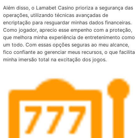
Além disso, o Lamabet Casino prioriza a segurança das
operações, utilizando técnicas avançadas de
encriptação para resguardar minhas dados financeiras.
Como jogador, aprecio esse empenho com a proteção,
que melhora minha experiência de entretenimento como
um todo. Com essas opções seguras ao meu alcance,
fico confiante ao gerenciar meus recursos, o que facilita
minha imersão total na excitação dos jogos.