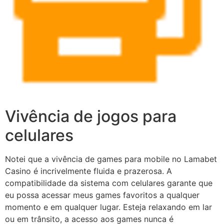
Vivência de jogos para
celulares
Notei que a vivência de games para mobile no Lamabet
Casino é incrivelmente fluida e prazerosa. A
compatibilidade da sistema com celulares garante que
eu possa acessar meus games favoritos a qualquer
momento e em qualquer lugar. Esteja relaxando em lar
ou em trânsito, a acesso aos games nunca é