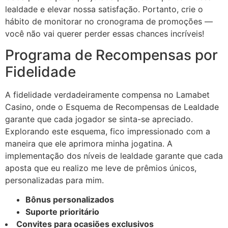
lealdade e elevar nossa satisfação. Portanto, crie o
hábito de monitorar no cronograma de promoções —
você não vai querer perder essas chances incríveis!
Programa de Recompensas por
Fidelidade
A fidelidade verdadeiramente compensa no Lamabet
Casino, onde o Esquema de Recompensas de Lealdade
garante que cada jogador se sinta-se apreciado.
Explorando este esquema, fico impressionado com a
maneira que ele aprimora minha jogatina. A
implementação dos níveis de lealdade garante que cada
aposta que eu realizo me leve de prêmios únicos,
personalizadas para mim.
Bônus personalizados
Suporte prioritário
Convites para ocasiões exclusivos