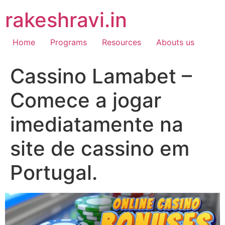
Skip
rakeshravi.in
to
content
Home
Programs
Resources
Abouts us
Cassino Lamabet –
Comece a jogar
imediatamente na
site de cassino em
Portugal.