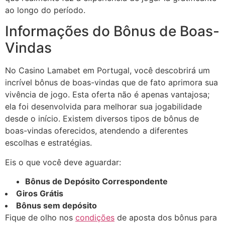
ao longo do período.
Informações do Bônus de Boas-
Vindas
No Casino Lamabet em Portugal, você descobrirá um
incrível bônus de boas-vindas que de fato aprimora sua
vivência de jogo. Esta oferta não é apenas vantajosa;
ela foi desenvolvida para melhorar sua jogabilidade
desde o início. Existem diversos tipos de bônus de
boas-vindas oferecidos, atendendo a diferentes
escolhas e estratégias.
Eis o que você deve aguardar:
Bônus de Depósito Correspondente
Giros Grátis
Bônus sem depósito
Fique de olho nos
condições
de aposta dos bônus para