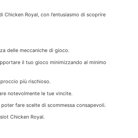
 di Chicken Royal, con l’entusiasmo di scoprire
nza delle meccaniche di gioco.
 supportare il tuo gioco minimizzando al minimo
pproccio più rischioso.
are notevolmente le tue vincite.
a poter fare scelte di scommessa consapevoli.
 slot Chicken Royal.