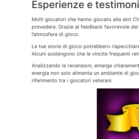
Esperienze e testimoni
Molti giocatori che hanno giocato alla slot Ch
prevedere. Grazie al feedback favorevole dei g
l’atmosfera di gioco.
Le tue storie di gioco potrebbero rispecchiare
Alcuni sostengono che le vincite frequenti ren
Analizzando le recensioni, emerge chiaramente
energia non solo alimenta un ambiente di gio
riferimento tra i giocatori veterani.