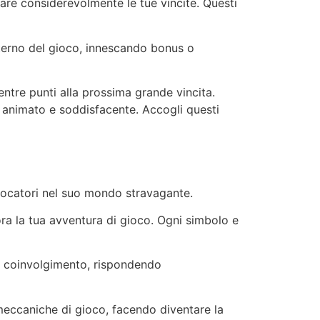
are considerevolmente le tue vincite. Questi
terno del gioco, innescando bonus o
mentre punti alla prossima grande vincita.
a animato e soddisfacente. Accogli questi
giocatori nel suo mondo stravagante.
ora la tua avventura di gioco. Ogni simbolo e
il coinvolgimento, rispondendo
meccaniche di gioco, facendo diventare la