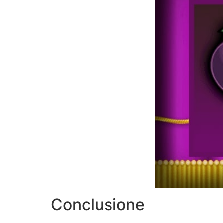
Conclusione