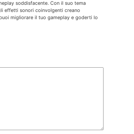
ameplay soddisfacente. Con il suo tema
gli effetti sonori coinvolgenti creano
puoi migliorare il tuo gameplay e goderti lo