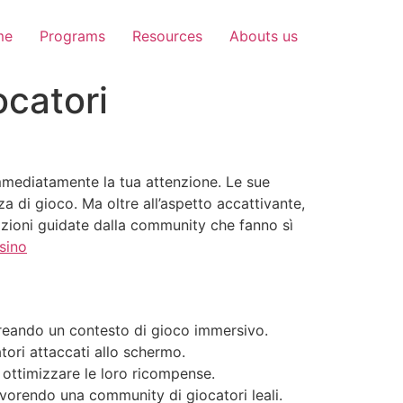
me
Programs
Resources
Abouts us
ocatori
immediatamente la tua attenzione. Le sue
a di gioco. Ma oltre all’aspetto accattivante,
razioni guidate dalla community che fanno sì
asino
 creando un contesto di gioco immersivo.
tori attaccati allo schermo.
e ottimizzare le loro ricompense.
favorendo una community di giocatori leali.