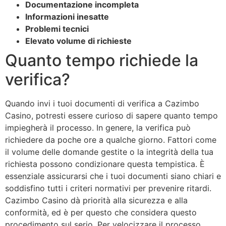
Documentazione incompleta
Informazioni inesatte
Problemi tecnici
Elevato volume di richieste
Quanto tempo richiede la
verifica?
Quando invi i tuoi documenti di verifica a Cazimbo
Casino, potresti essere curioso di sapere quanto tempo
impiegherà il processo. In genere, la verifica può
richiedere da poche ore a qualche giorno. Fattori come
il volume delle domande gestite o la integrità della tua
richiesta possono condizionare questa tempistica. È
essenziale assicurarsi che i tuoi documenti siano chiari e
soddisfino tutti i criteri normativi per prevenire ritardi.
Cazimbo Casino dà priorità alla sicurezza e alla
conformità, ed è per questo che considera questo
procedimento sul serio. Per velocizzare il processo,