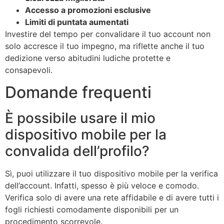
Accesso a promozioni esclusive
Limiti di puntata aumentati
Investire del tempo per convalidare il tuo account non
solo accresce il tuo impegno, ma riflette anche il tuo
dedizione verso abitudini ludiche protette e
consapevoli.
Domande frequenti
È possibile usare il mio
dispositivo mobile per la
convalida dell’profilo?
Sì, puoi utilizzare il tuo dispositivo mobile per la verifica
dell’account. Infatti, spesso è più veloce e comodo.
Verifica solo di avere una rete affidabile e di avere tutti i
fogli richiesti comodamente disponibili per un
procedimento scorrevole.