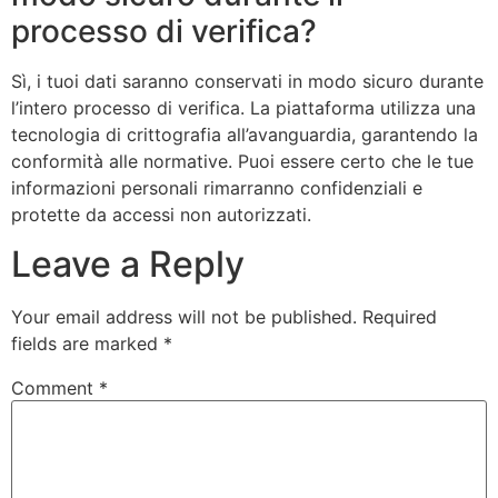
processo di verifica?
Sì, i tuoi dati saranno conservati in modo sicuro durante
l’intero processo di verifica. La piattaforma utilizza una
tecnologia di crittografia all’avanguardia, garantendo la
conformità alle normative. Puoi essere certo che le tue
informazioni personali rimarranno confidenziali e
protette da accessi non autorizzati.
Leave a Reply
Your email address will not be published.
Required
fields are marked
*
Comment
*