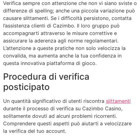
Verifica sempre con attenzione che non vi siano sviste o
differenze di spelling; anche una piccola variazione può
causare slittamenti. Se i difficoltà persistono, contatta
l’assistenza clienti di Cazimbo. Il loro gruppo può
accompagnarti attraverso le misure correttive e
assicurare la aderenza agli norme regolamentari.
L’attenzione a queste pratiche non solo velocizza la
convalida, ma aumenta anche la tua confidenza in
questa innovativa piattaforma di gioco.
Procedura di verifica
posticipato
Un quantità significativo di utenti riscontra
slittamenti
durante il processo di verifica su Cazimbo Casino,
solitamente dovuti ad alcuni problemi ricorrenti.
Comprendere questi aspetti può aiutarti a velocizzare
la verifica del tuo account.