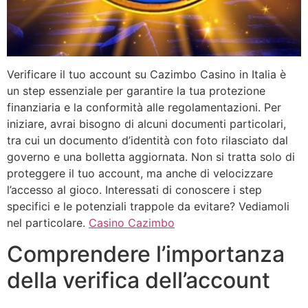
Verificare il tuo account su Cazimbo Casino in Italia è
un step essenziale per garantire la tua protezione
finanziaria e la conformità alle regolamentazioni. Per
iniziare, avrai bisogno di alcuni documenti particolari,
tra cui un documento d’identità con foto rilasciato dal
governo e una bolletta aggiornata. Non si tratta solo di
proteggere il tuo account, ma anche di velocizzare
l’accesso al gioco. Interessati di conoscere i step
specifici e le potenziali trappole da evitare? Vediamoli
nel particolare.
Casino Cazimbo
Comprendere l’importanza
della verifica dell’account