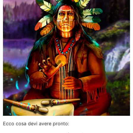
Ecco cosa devi avere pronto: