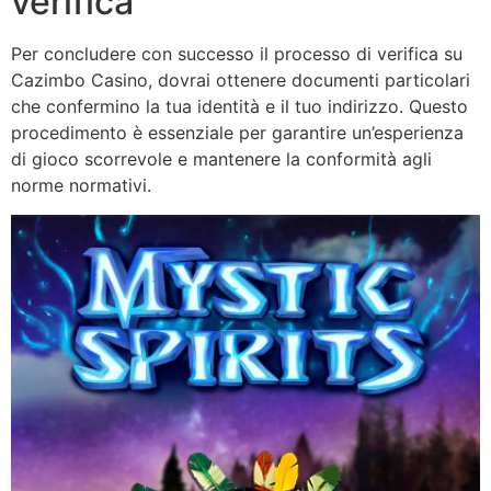
verifica
Per concludere con successo il processo di verifica su
Cazimbo Casino, dovrai ottenere documenti particolari
che confermino la tua identità e il tuo indirizzo. Questo
procedimento è essenziale per garantire un’esperienza
di gioco scorrevole e mantenere la conformità agli
norme normativi.