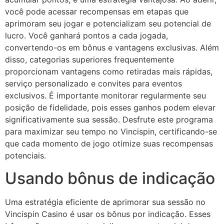
você pode acessar recompensas em etapas que
aprimoram seu jogar e potencializam seu potencial de
lucro. Você ganhará pontos a cada jogada,
convertendo-os em bônus e vantagens exclusivas. Além
disso, categorias superiores frequentemente
proporcionam vantagens como retiradas mais rápidas,
serviço personalizado e convites para eventos
exclusivos. É importante monitorar regularmente seu
posição de fidelidade, pois esses ganhos podem elevar
significativamente sua sessão. Desfrute este programa
para maximizar seu tempo no Vincispin, certificando-se
que cada momento de jogo otimize suas recompensas
potenciais.
Usando bônus de indicação
Uma estratégia eficiente de aprimorar sua sessão no
Vincispin Casino é usar os bônus por indicação. Esses