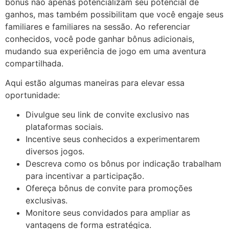
bônus não apenas potencializam seu potencial de
ganhos, mas também possibilitam que você engaje seus
familiares e familiares na sessão. Ao referenciar
conhecidos, você pode ganhar bônus adicionais,
mudando sua experiência de jogo em uma aventura
compartilhada.
Aqui estão algumas maneiras para elevar essa
oportunidade:
Divulgue seu link de convite exclusivo nas
plataformas sociais.
Incentive seus conhecidos a experimentarem
diversos jogos.
Descreva como os bônus por indicação trabalham
para incentivar a participação.
Ofereça bônus de convite para promoções
exclusivas.
Monitore seus convidados para ampliar as
vantagens de forma estratégica.