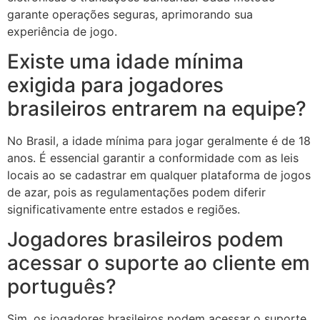
garante operações seguras, aprimorando sua
experiência de jogo.
Existe uma idade mínima
exigida para jogadores
brasileiros entrarem na equipe?
No Brasil, a idade mínima para jogar geralmente é de 18
anos. É essencial garantir a conformidade com as leis
locais ao se cadastrar em qualquer plataforma de jogos
de azar, pois as regulamentações podem diferir
significativamente entre estados e regiões.
Jogadores brasileiros podem
acessar o suporte ao cliente em
português?
Sim, os jogadores brasileiros podem acessar o suporte