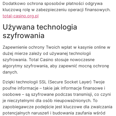
Dodatkowo ochrona sposobów płatności odgrywa
kluczową rolę w zabezpieczeniu operacji finansowych.
total-casino.org.pl
Używana technologia
szyfrowania
Zapewnienie ochrony Twoich wpłat w kasynie online w
dużej mierze zależy od używanej technologii
szyfrowania. Total Casino stosuje nowoczesne
algorytmy szyfrowania, aby zapewnić mocną ochronę
danych.
Dzięki technologii SSL (Secure Socket Layer) Twoje
poufne informacje – takie jak informacje finansowe i
osobowe – są szyfrowane podczas transmisji, co czyni
je nieczytelnymi dla osób nieupoważnionych. To
zapobiegawcze podejście jest kluczowe dla zwalczania
potencjalnych naruszeń i budowania zaufania wśród