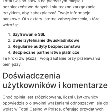
Total Casino stawia na pierwszym miejscu
bezpieczeństwo danych i skuteczne zarządzanie
ryzykiem, aby zabezpieczać Twoje informacje
bankowe. Oto cztery istotne zabezpieczenia, które
wdrożą:
Szyfrowanie SSL
Uwierzytelnianie dwuskładnikowe
Regularne audyty bezpieczeństwa
Bezpieczne partnerstwa płatnicze
Te kroki zwiększą Twoją zaufanie przy przelewaniu
pieniędzy.
Doświadczenia
użytkowników i komentarze
Choć opinia jest zróżnicowana, liczni użytkownicy
opowiedziało o swoimi wrażeniami odnoszącymi się do
wpłat w Total Casino w Polsce, oferując przydatnych