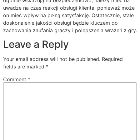
ogólnie wskazują na bezpieczeństwo, należy mieć na
uwadze na czas reakcji obsługi klienta, ponieważ może
on mieć wpływ na pełną satysfakcję. Ostatecznie, stałe
doskonalenie jakości obsługi będzie kluczem do
zachowania zaufania graczy i polepszenia wrażeń z gry.
Leave a Reply
Your email address will not be published.
Required
fields are marked
*
Comment
*