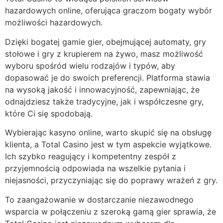
hazardowych online, oferująca graczom bogaty wybór
możliwości hazardowych.
Dzięki bogatej gamie gier, obejmującej automaty, gry
stołowe i gry z krupierem na żywo, masz możliwość
wyboru spośród wielu rodzajów i typów, aby
dopasować je do swoich preferencji. Platforma stawia
na wysoką jakość i innowacyjność, zapewniając, że
odnajdziesz także tradycyjne, jak i współczesne gry,
które Ci się spodobają.
Wybierając kasyno online, warto skupić się na obsługę
klienta, a Total Casino jest w tym aspekcie wyjątkowe.
Ich szybko reagujący i kompetentny zespół z
przyjemnością odpowiada na wszelkie pytania i
niejasności, przyczyniając się do poprawy wrażeń z gry.
To zaangażowanie w dostarczanie niezawodnego
wsparcia w połączeniu z szeroką gamą gier sprawia, że