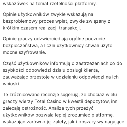
wskazówek na temat rzetelności platformy.
Opinie użytkowników zwykle wskazują na
bezproblemowy proces wpłat, zwykle związany z
krótkim czasem realizacji transakcji.
Opinie graczy odzwierciedlają ogólne poczucie
bezpieczeństwa, a liczni użytkownicy chwali użyte
mocne szyfrowanie.
Część użytkowników informują o zastrzeżeniach co do
szybkości odpowiedzi działu obsługi klienta,
zauważając przestoje w udzielaniu odpowiedzi na ich
wnioski.
Te zróżnicowane recenzje sugerują, że chociaż wielu
graczy wierzy Total Casino w kwestii depozytów, inni
zalecają ostrożność. Analiza tych przeżyć
użytkowników pozwala lepiej zrozumieć platformę,
wskazując zarówno jej zalety, jak i obszary wymagające