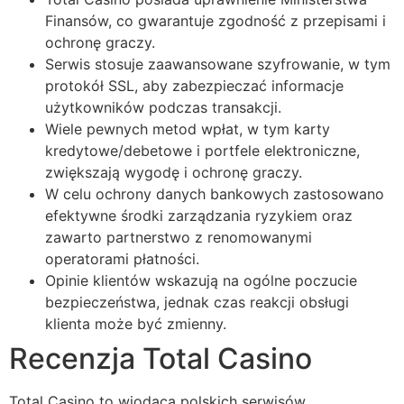
Finansów, co gwarantuje zgodność z przepisami i
ochronę graczy.
Serwis stosuje zaawansowane szyfrowanie, w tym
protokół SSL, aby zabezpieczać informacje
użytkowników podczas transakcji.
Wiele pewnych metod wpłat, w tym karty
kredytowe/debetowe i portfele elektroniczne,
zwiększają wygodę i ochronę graczy.
W celu ochrony danych bankowych zastosowano
efektywne środki zarządzania ryzykiem oraz
zawarto partnerstwo z renomowanymi
operatorami płatności.
Opinie klientów wskazują na ogólne poczucie
bezpieczeństwa, jednak czas reakcji obsługi
klienta może być zmienny.
Recenzja Total Casino
Total Casino to wiodąca polskich serwisów