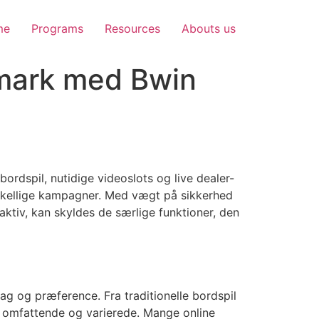
me
Programs
Resources
Abouts us
nmark med Bwin
ordspil, nutidige videoslots og live dealer-
rskellige kampagner. Med vægt på sikkerhed
aktiv, kan skyldes de særlige funktioner, den
mag og præference. Fra traditionelle bordspil
e omfattende og varierede. Mange online