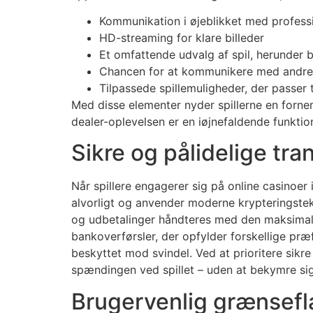
Kommunikation i øjeblikket med professi
HD-streaming for klare billeder
Et omfattende udvalg af spil, herunder b
Chancen for at kommunikere med andre 
Tilpassede spillemuligheder, der passer ti
Med disse elementer nyder spillerne en fornem
dealer-oplevelsen er en iøjnefaldende funktio
Sikre og pålidelige tra
Når spillere engagerer sig på online casinoer 
alvorligt og anvender moderne krypteringstekn
og udbetalinger håndteres med den maksimale 
bankoverførsler, der opfylder forskellige præ
beskyttet mod svindel. Ved at prioritere sikre
spændingen ved spillet – uden at bekymre sig 
Brugervenlig grænsefl