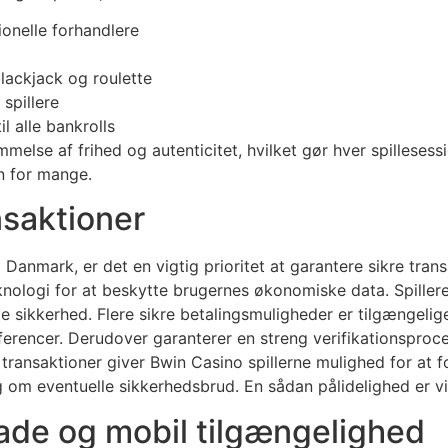
onelle forhandlere
lackjack og roulette
spillere
l alle bankrolls
melse af frihed og autenticitet, hvilket gør hver spilleses
n for mange.
nsaktioner
i Danmark, er det en vigtig prioritet at garantere sikre tra
ologi for at beskytte brugernes økonomiske data. Spillere 
sikkerhed. Flere sikre betalingsmuligheder er tilgængelige
ferencer. Derudover garanterer en streng verifikationsproce
 transaktioner giver Bwin Casino spillerne mulighed for at f
om eventuelle sikkerhedsbrud. En sådan pålidelighed er vig
ade og mobil tilgængelighed