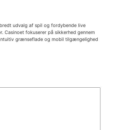
 bredt udvalg af spil og fordybende live
er. Casinoet fokuserer på sikkerhed gennem
 intuitiv grænseflade og mobil tilgængelighed