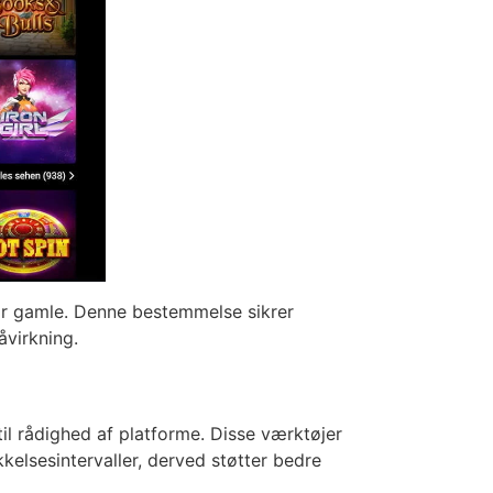
 år gamle. Denne bestemmelse sikrer
åvirkning.
 til rådighed af platforme. Disse værktøjer
kelsesintervaller, derved støtter bedre