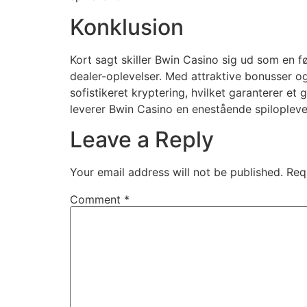
Konklusion
Kort sagt skiller Bwin Casino sig ud som en fø
dealer-oplevelser. Med attraktive bonusser 
sofistikeret kryptering, hvilket garanterer e
leverer Bwin Casino en enestående spiloplevels
Leave a Reply
Your email address will not be published.
Req
Comment
*