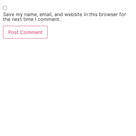
Save my name, email, and website in this browser for
the next time I comment.