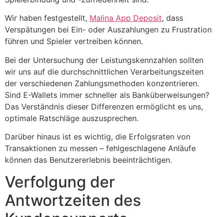
Wir haben festgestellt,
Malina App Deposit
, dass
Verspätungen bei Ein- oder Auszahlungen zu Frustration
führen und Spieler vertreiben können.
Bei der Untersuchung der Leistungskennzahlen sollten
wir uns auf die durchschnittlichen Verarbeitungszeiten
der verschiedenen Zahlungsmethoden konzentrieren.
Sind E-Wallets immer schneller als Banküberweisungen?
Das Verständnis dieser Differenzen ermöglicht es uns,
optimale Ratschläge auszusprechen.
Darüber hinaus ist es wichtig, die Erfolgsraten von
Transaktionen zu messen – fehlgeschlagene Anläufe
können das Benutzererlebnis beeinträchtigen.
Verfolgung der
Antwortzeiten des