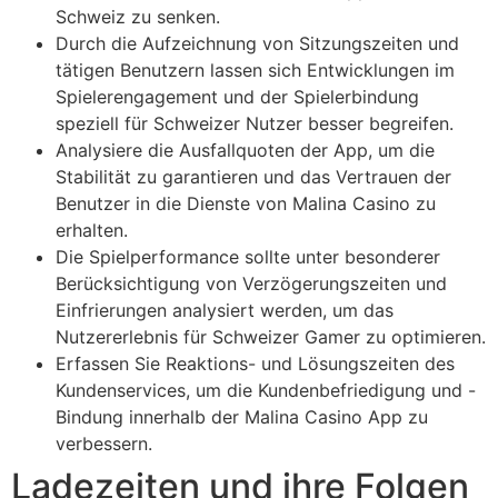
Schweiz zu senken.
Durch die Aufzeichnung von Sitzungszeiten und
tätigen Benutzern lassen sich Entwicklungen im
Spielerengagement und der Spielerbindung
speziell für Schweizer Nutzer besser begreifen.
Analysiere die Ausfallquoten der App, um die
Stabilität zu garantieren und das Vertrauen der
Benutzer in die Dienste von Malina Casino zu
erhalten.
Die Spielperformance sollte unter besonderer
Berücksichtigung von Verzögerungszeiten und
Einfrierungen analysiert werden, um das
Nutzererlebnis für Schweizer Gamer zu optimieren.
Erfassen Sie Reaktions- und Lösungszeiten des
Kundenservices, um die Kundenbefriedigung und -
Bindung innerhalb der Malina Casino App zu
verbessern.
Ladezeiten und ihre Folgen