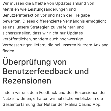
Wir müssen die Effekte von Updates anhand von
Metriken wie Leistungsänderungen und
Benutzerinteraktion vor und nach der Freigabe
bewerten. Dieses differenzierte Verständnis ermöglicht
es uns, unsere Strategien zu verfeinern und
sicherzustellen, dass wir nicht nur Updates
veröffentlichen, sondern auch hochwertige
Verbesserungen liefern, die bei unseren Nutzern Anklang
finden.
Überprüfung von
Benutzerfeedback und
Rezensionen
Indem wir uns dem Feedback und den Rezensionen der
Nutzer widmen, erhalten wir nützliche Einblicke in die
Gesamterfahrung der Nutzer der Malina Casino App.