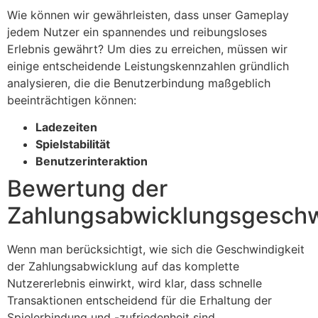
Wie können wir gewährleisten, dass unser Gameplay
jedem Nutzer ein spannendes und reibungsloses
Erlebnis gewährt? Um dies zu erreichen, müssen wir
einige entscheidende Leistungskennzahlen gründlich
analysieren, die die Benutzerbindung maßgeblich
beeinträchtigen können:
Ladezeiten
Spielstabilität
Benutzerinteraktion
Bewertung der
Zahlungsabwicklungsgeschw
Wenn man berücksichtigt, wie sich die Geschwindigkeit
der Zahlungsabwicklung auf das komplette
Nutzererlebnis einwirkt, wird klar, dass schnelle
Transaktionen entscheidend für die Erhaltung der
Spielerbindung und -zufriedenheit sind.