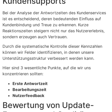
Kundensupports
Bei der Analyse der Antwortzeiten des Kundenservices
ist es entscheidend, deren bedeutenden Einfluss auf
Kundenbindung und Treue zu erkennen. Kurze
Reaktionszeiten steigern nicht nur das Nutzererlebnis,
sondern erzeugen auch Vertrauen.
Durch die systematische Kontrolle dieser Kennzahlen
können wir Felder identifizieren, in denen unsere
Unterstützungsstruktur verbessert werden kann.
Hier sind 3 wesentliche Punkte, auf die wir uns
konzentrieren sollten:
Erste Antwortzeit
Bearbeitungszeit
Nutzerfeedback
Bewertung von Update-