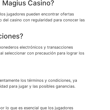
n Magius Casino?
los jugadores pueden encontrar ofertas
b del casino con regularidad para conocer las
ciones?
 monederos electrónicos y transacciones
ial seleccionar con precaución para lograr los
entamente los términos y condiciones, ya
idad para jugar y las posibles ganancias.
or lo que es esencial que los jugadores