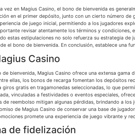
a vez en Magius Casino, el bono de bienvenida es generalm
ción en el primer depósito, junto con un cierto número de 
eriencia de juego inicial, permitiendo a los jugadores exp
importante revisar atentamente los términos y condiciones,
o estas estipulaciones no solo refuerza su estrategia de j
e el bono de bienvenida. En conclusión, establece una fun
Magius Casino
o de bienvenida, Magius Casino ofrece una extensa gama d
re ellas, los bonos de recarga fomentan los depósitos rec
 giros gratis en tragamonedas seleccionadas, lo que permit
da, vinculadas a festividades o eventos especiales, ofrec
s de reembolso mitigan algunas pérdidas, brindando a los 
miso de Magius Casino de conservar una base de jugadores 
romociones promete una experiencia de juego vibrante y re
a de fidelización