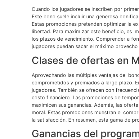
Cuando los jugadores se inscriben por primer
Este bono suele incluir una generosa bonifica
Estas promociones pretenden optimizar la exp
libertad. Para maximizar este beneficio, es 
los plazos de vencimiento. Comprender a fond
jugadores puedan sacar el máximo provecho d
Clases de ofertas en 
Aprovechando las múltiples ventajas del bon
comprometidos y premiados a largo plazo. Ent
jugadores. También se ofrecen con frecuencia
costo financiero. Las promociones de tempora
maximicen sus ganancias. Además, las oferta
moral. Estas promociones muestran el compro
la satisfacción. En resumen, esta gama de p
Ganancias del program