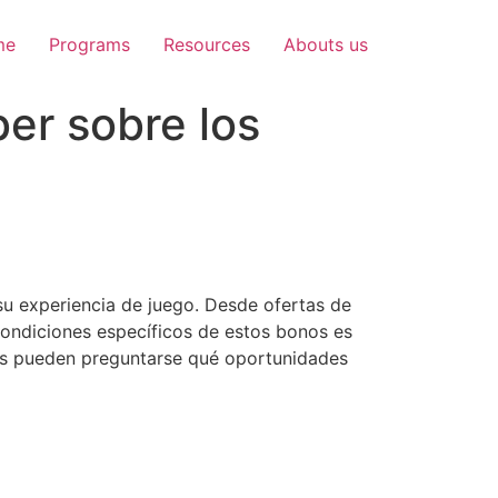
me
Programs
Resources
Abouts us
er sobre los
u experiencia de juego. Desde ofertas de
condiciones específicos de estos bonos es
ores pueden preguntarse qué oportunidades