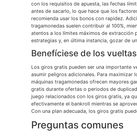
con los requisitos de apuesta, las fechas lím
antes de sacarlo, lo que hace que los factores
recomienda usar los bonos con rapidez. Adicio
tragamonedas suelen contribuir al 100%, mien
atentos a los límites máximos de extracción 
estrategias y, en última instancia, gozar de 
Benefíciese de los vueltas
Los giros gratis pueden ser una importante v
asumir peligros adicionales. Para maximizar 
máquinas tragamonedas ofrecen mayores ganan
gratis durante ofertas o periodos de duplic
juego relacionados con los giros gratis, ya q
efectivamente el bankroll mientras se aprovec
Con una plan adecuada, los giros gratis pued
Preguntas comunes