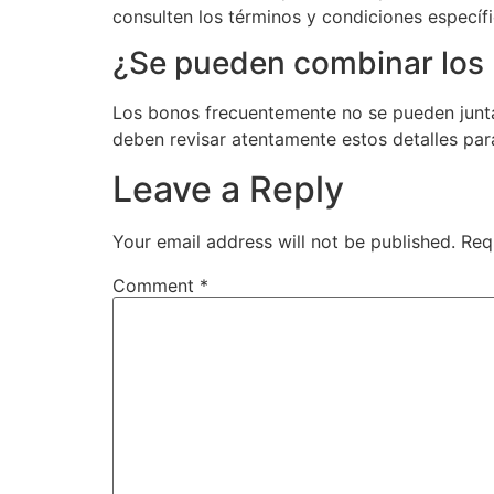
consulten los términos y condiciones específi
¿Se pueden combinar los
Los bonos frecuentemente no se pueden junta
deben revisar atentamente estos detalles par
Leave a Reply
Your email address will not be published.
Req
Comment
*