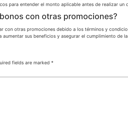
cos para entender el monto aplicable antes de realizar un 
 bonos con otras promociones?
r con otras promociones debido a los términos y condicion
a aumentar sus beneficios y asegurar el cumplimiento de la
uired fields are marked
*