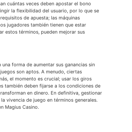
minan cuántas veces deben apostar el bono
gir la flexibilidad del usuario, por lo que se
 requisitos de apuesta; las máquinas
Los jugadores también tienen que estar
zar estos términos, pueden mejorar sus
n una forma de aumentar sus ganancias sin
 juegos son aptos. A menudo, ciertas
s, el momento es crucial; usar los giros
s también deben fijarse a los condiciones de
ransforman en dinero. En definitiva, gestionar
 la vivencia de juego en términos generales.
 en Magius Casino.