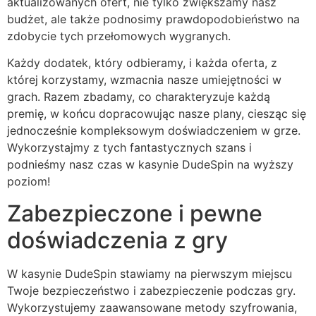
aktualizowanych ofert, nie tylko zwiększamy nasz
budżet, ale także podnosimy prawdopodobieństwo na
zdobycie tych przełomowych wygranych.
Każdy dodatek, który odbieramy, i każda oferta, z
której korzystamy, wzmacnia nasze umiejętności w
grach. Razem zbadamy, co charakteryzuje każdą
premię, w końcu dopracowując nasze plany, ciesząc się
jednocześnie kompleksowym doświadczeniem w grze.
Wykorzystajmy z tych fantastycznych szans i
podnieśmy nasz czas w kasynie DudeSpin na wyższy
poziom!
Zabezpieczone i pewne
doświadczenia z gry
W kasynie DudeSpin stawiamy na pierwszym miejscu
Twoje bezpieczeństwo i zabezpieczenie podczas gry.
Wykorzystujemy zaawansowane metody szyfrowania,