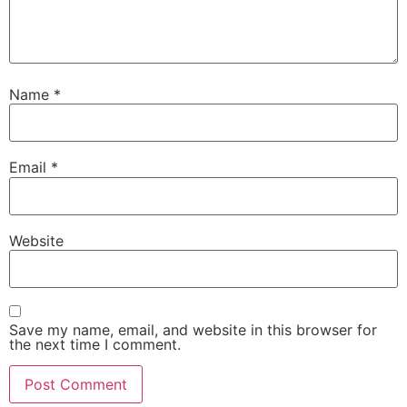
Name
*
Email
*
Website
Save my name, email, and website in this browser for
the next time I comment.