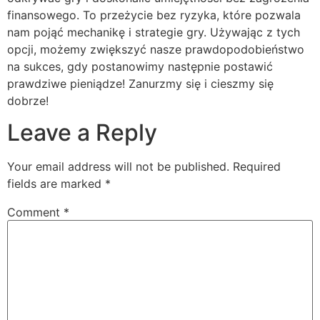
finansowego. To przeżycie bez ryzyka, które pozwala
nam pojąć mechanikę i strategie gry. Używając z tych
opcji, możemy zwiększyć nasze prawdopodobieństwo
na sukces, gdy postanowimy następnie postawić
prawdziwe pieniądze! Zanurzmy się i cieszmy się
dobrze!
Leave a Reply
Your email address will not be published.
Required
fields are marked
*
Comment
*