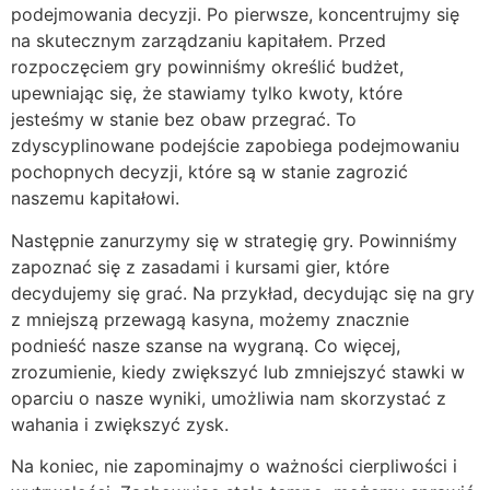
podejmowania decyzji. Po pierwsze, koncentrujmy się
na skutecznym zarządzaniu kapitałem. Przed
rozpoczęciem gry powinniśmy określić budżet,
upewniając się, że stawiamy tylko kwoty, które
jesteśmy w stanie bez obaw przegrać. To
zdyscyplinowane podejście zapobiega podejmowaniu
pochopnych decyzji, które są w stanie zagrozić
naszemu kapitałowi.
Następnie zanurzymy się w strategię gry. Powinniśmy
zapoznać się z zasadami i kursami gier, które
decydujemy się grać. Na przykład, decydując się na gry
z mniejszą przewagą kasyna, możemy znacznie
podnieść nasze szanse na wygraną. Co więcej,
zrozumienie, kiedy zwiększyć lub zmniejszyć stawki w
oparciu o nasze wyniki, umożliwia nam skorzystać z
wahania i zwiększyć zysk.
Na koniec, nie zapominajmy o ważności cierpliwości i