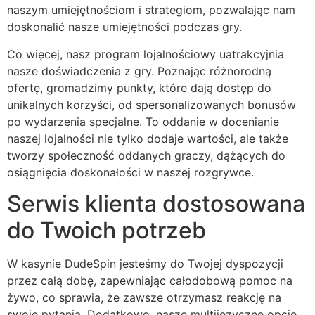
naszym umiejętnościom i strategiom, pozwalając nam
doskonalić nasze umiejętności podczas gry.
Co więcej, nasz program lojalnościowy uatrakcyjnia
nasze doświadczenia z gry. Poznając różnorodną
ofertę, gromadzimy punkty, które dają dostęp do
unikalnych korzyści, od spersonalizowanych bonusów
po wydarzenia specjalne. To oddanie w docenianie
naszej lojalności nie tylko dodaje wartości, ale także
tworzy społeczność oddanych graczy, dążących do
osiągnięcia doskonałości w naszej rozgrywce.
Serwis klienta dostosowana
do Twoich potrzeb
W kasynie DudeSpin jesteśmy do Twojej dyspozycji
przez całą dobę, zapewniając całodobową pomoc na
żywo, co sprawia, że zawsze otrzymasz reakcję na
swoje pytania. Dodatkowo, nasze multijęzyczne opcje