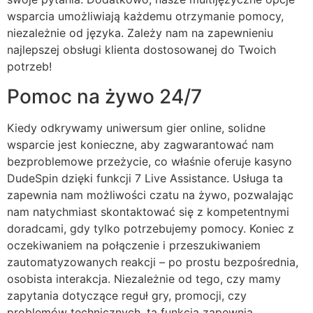
wsparcia umożliwiają każdemu otrzymanie pomocy,
niezależnie od języka. Zależy nam na zapewnieniu
najlepszej obsługi klienta dostosowanej do Twoich
potrzeb!
Pomoc na żywo 24/7
Kiedy odkrywamy uniwersum gier online, solidne
wsparcie jest konieczne, aby zagwarantować nam
bezproblemowe przeżycie, co właśnie oferuje kasyno
DudeSpin dzięki funkcji 7 Live Assistance. Usługa ta
zapewnia nam możliwości czatu na żywo, pozwalając
nam natychmiast skontaktować się z kompetentnymi
doradcami, gdy tylko potrzebujemy pomocy. Koniec z
oczekiwaniem na połączenie i przeszukiwaniem
zautomatyzowanych reakcji – po prostu bezpośrednia,
osobista interakcja. Niezależnie od tego, czy mamy
zapytania dotyczące reguł gry, promocji, czy
problemów technicznych, ta funkcja zapewnia