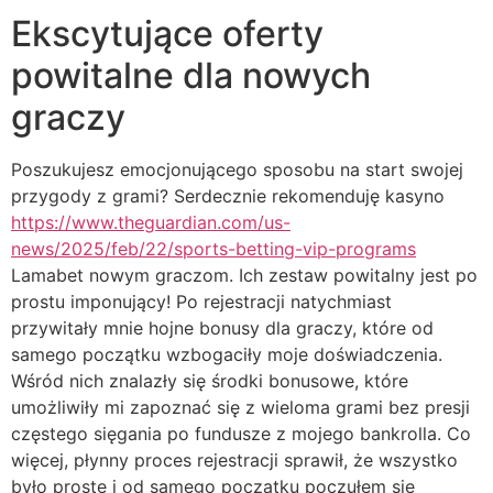
Ekscytujące oferty
powitalne dla nowych
graczy
Poszukujesz emocjonującego sposobu na start swojej
przygody z grami? Serdecznie rekomenduję kasyno
https://www.theguardian.com/us-
news/2025/feb/22/sports-betting-vip-programs
Lamabet nowym graczom. Ich zestaw powitalny jest po
prostu imponujący! Po rejestracji natychmiast
przywitały mnie hojne bonusy dla graczy, które od
samego początku wzbogaciły moje doświadczenia.
Wśród nich znalazły się środki bonusowe, które
umożliwiły mi zapoznać się z wieloma grami bez presji
częstego sięgania po fundusze z mojego bankrolla. Co
więcej, płynny proces rejestracji sprawił, że wszystko
było proste i od samego początku poczułem się