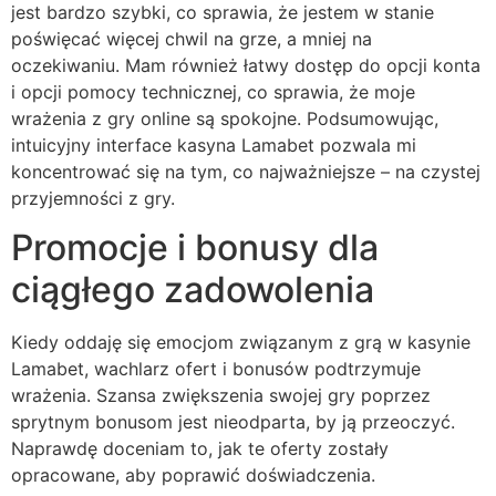
jest bardzo szybki, co sprawia, że jestem w stanie
poświęcać więcej chwil na grze, a mniej na
oczekiwaniu. Mam również łatwy dostęp do opcji konta
i opcji pomocy technicznej, co sprawia, że moje
wrażenia z gry online są spokojne. Podsumowując,
intuicyjny interface kasyna Lamabet pozwala mi
koncentrować się na tym, co najważniejsze – na czystej
przyjemności z gry.
Promocje i bonusy dla
ciągłego zadowolenia
Kiedy oddaję się emocjom związanym z grą w kasynie
Lamabet, wachlarz ofert i bonusów podtrzymuje
wrażenia. Szansa zwiększenia swojej gry poprzez
sprytnym bonusom jest nieodparta, by ją przeoczyć.
Naprawdę doceniam to, jak te oferty zostały
opracowane, aby poprawić doświadczenia.