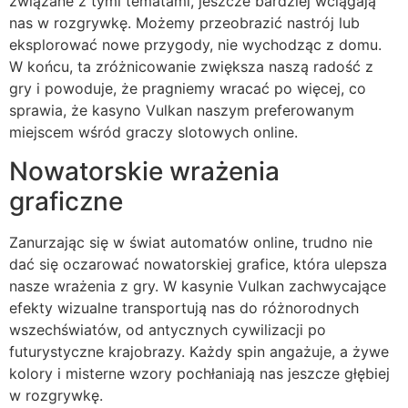
związane z tymi tematami, jeszcze bardziej wciągają
nas w rozgrywkę. Możemy przeobrazić nastrój lub
eksplorować nowe przygody, nie wychodząc z domu.
W końcu, ta zróżnicowanie zwiększa naszą radość z
gry i powoduje, że pragniemy wracać po więcej, co
sprawia, że kasyno Vulkan naszym preferowanym
miejscem wśród graczy slotowych online.
Nowatorskie wrażenia
graficzne
Zanurzając się w świat automatów online, trudno nie
dać się oczarować nowatorskiej grafice, która ulepsza
nasze wrażenia z gry. W kasynie Vulkan zachwycające
efekty wizualne transportują nas do różnorodnych
wszechświatów, od antycznych cywilizacji po
futurystyczne krajobrazy. Każdy spin angażuje, a żywe
kolory i misterne wzory pochłaniają nas jeszcze głębiej
w rozgrywkę.