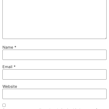
Name
*
Email
*
Website