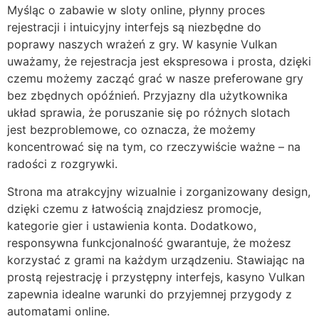
Myśląc o zabawie w sloty online, płynny proces
rejestracji i intuicyjny interfejs są niezbędne do
poprawy naszych wrażeń z gry. W kasynie Vulkan
uważamy, że rejestracja jest ekspresowa i prosta, dzięki
czemu możemy zacząć grać w nasze preferowane gry
bez zbędnych opóźnień. Przyjazny dla użytkownika
układ sprawia, że poruszanie się po różnych slotach
jest bezproblemowe, co oznacza, że możemy
koncentrować się na tym, co rzeczywiście ważne – na
radości z rozgrywki.
Strona ma atrakcyjny wizualnie i zorganizowany design,
dzięki czemu z łatwością znajdziesz promocje,
kategorie gier i ustawienia konta. Dodatkowo,
responsywna funkcjonalność gwarantuje, że możesz
korzystać z grami na każdym urządzeniu. Stawiając na
prostą rejestrację i przystępny interfejs, kasyno Vulkan
zapewnia idealne warunki do przyjemnej przygody z
automatami online.