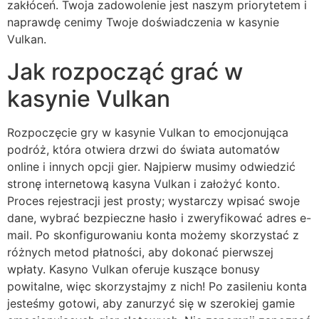
zakłóceń. Twoja zadowolenie jest naszym priorytetem i
naprawdę cenimy Twoje doświadczenia w kasynie
Vulkan.
Jak rozpocząć grać w
kasynie Vulkan
Rozpoczęcie gry w kasynie Vulkan to emocjonująca
podróż, która otwiera drzwi do świata automatów
online i innych opcji gier. Najpierw musimy odwiedzić
stronę internetową kasyna Vulkan i założyć konto.
Proces rejestracji jest prosty; wystarczy wpisać swoje
dane, wybrać bezpieczne hasło i zweryfikować adres e-
mail. Po skonfigurowaniu konta możemy skorzystać z
różnych metod płatności, aby dokonać pierwszej
wpłaty. Kasyno Vulkan oferuje kuszące bonusy
powitalne, więc skorzystajmy z nich! Po zasileniu konta
jesteśmy gotowi, aby zanurzyć się w szerokiej gamie