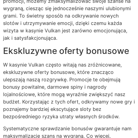
promocji, możemy zmaksymalizować swoje szanse na
wygraną, ciesząc się jednocześnie naszymi ulubionymi
grami. To świetny sposób na odkrywanie nowych
slotów i utrzymywanie emocji, dzięki czemu każda
wizyta w kasynie Vulkan jest zarówno emocjonująca,
jak i satysfakcjonująca.
Ekskluzywne oferty bonusowe
W kasynie Vulkan często witają nas zróżnicowane,
ekskluzywne oferty bonusowe, które znacząco
ulepszają naszą rozgrywkę. Promocje te obejmują
bonusy powitalne, darmowe spiny i nagrody
lojalnościowe, które mogą wyraźnie zwiększyć nasz
budżet. Korzystając z tych ofert, odkrywamy nowe gry i
poznajemy bardziej ekscytujące sloty bez
bezpośredniego ryzyka utraty własnych środków.
Systematyczne sprawdzanie bonusów gwarantuje nam
maksymalizację szans na wygraną. Co więcej,