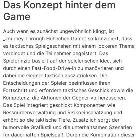
Das Konzept hinter dem
Game
Auch wenn es zunächst ungewöhnlich klingt, ist
„Journey Through Hühnchen Game“ so konzipiert, dass
es taktisches Spielgeschehen mit einem lockeren Thema
verbindet und die Teilnehmer begeistert. Das
Spielprinzip basiert auf der spielerischen Idee, sich
durch einen Fast-Food-Drive-in zu manövrieren und
dabei die Gegner taktisch auszutricksen. Die
Entscheidungen der Spieler beeinflussen ihren
Fortschritt und erfordern taktisches Geschick sowie die
Kompetenz, die Aktionen der Gegner vorherzusehen.
Das Spiel integriert geschickt Komponenten wie
Ressourcenverwaltung und Risikoeinschätzung und
erhöht so die taktische Tiefe. Zusätzlich sorgt der
humorvolle Grafikstil und die unterhaltsamen Szenarien
für dauerhaften Spielspaß. Durch die Kombination dieser