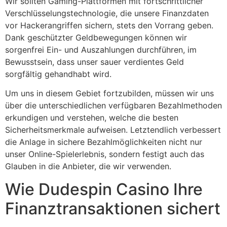
Wir sollten Gaming-Plattformen mit fortschrittlicher
Verschlüsselungstechnologie, die unsere Finanzdaten
vor Hackerangriffen sichern, stets den Vorrang geben.
Dank geschützter Geldbewegungen können wir
sorgenfrei Ein- und Auszahlungen durchführen, im
Bewusstsein, dass unser sauer verdientes Geld
sorgfältig gehandhabt wird.
Um uns in diesem Gebiet fortzubilden, müssen wir uns
über die unterschiedlichen verfügbaren Bezahlmethoden
erkundigen und verstehen, welche die besten
Sicherheitsmerkmale aufweisen. Letztendlich verbessert
die Anlage in sichere Bezahlmöglichkeiten nicht nur
unser Online-Spielerlebnis, sondern festigt auch das
Glauben in die Anbieter, die wir verwenden.
Wie Dudespin Casino Ihre
Finanztransaktionen sichert