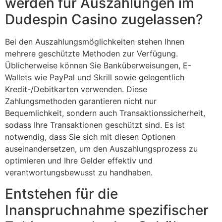
werden für Auszahlungen im
Dudespin Casino zugelassen?
Bei den Auszahlungsmöglichkeiten stehen Ihnen
mehrere geschützte Methoden zur Verfügung.
Üblicherweise können Sie Banküberweisungen, E-
Wallets wie PayPal und Skrill sowie gelegentlich
Kredit-/Debitkarten verwenden. Diese
Zahlungsmethoden garantieren nicht nur
Bequemlichkeit, sondern auch Transaktionssicherheit,
sodass Ihre Transaktionen geschützt sind. Es ist
notwendig, dass Sie sich mit diesen Optionen
auseinandersetzen, um den Auszahlungsprozess zu
optimieren und Ihre Gelder effektiv und
verantwortungsbewusst zu handhaben.
Entstehen für die
Inanspruchnahme spezifischer