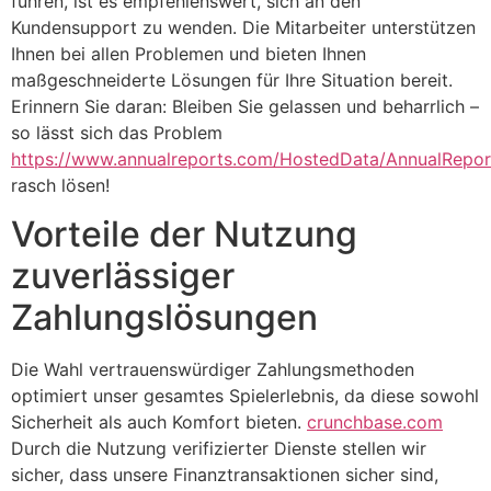
führen, ist es empfehlenswert, sich an den
Kundensupport zu wenden. Die Mitarbeiter unterstützen
Ihnen bei allen Problemen und bieten Ihnen
maßgeschneiderte Lösungen für Ihre Situation bereit.
Erinnern Sie daran: Bleiben Sie gelassen und beharrlich –
so lässt sich das Problem
https://www.annualreports.com/HostedData/AnnualRepo
rasch lösen!
Vorteile der Nutzung
zuverlässiger
Zahlungslösungen
Die Wahl vertrauenswürdiger Zahlungsmethoden
optimiert unser gesamtes Spielerlebnis, da diese sowohl
Sicherheit als auch Komfort bieten.
crunchbase.com
Durch die Nutzung verifizierter Dienste stellen wir
sicher, dass unsere Finanztransaktionen sicher sind,