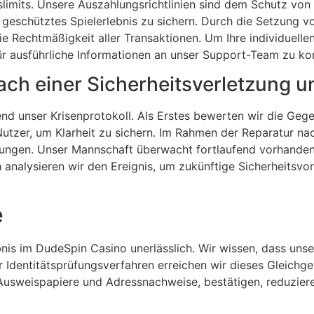
limits. Unsere Auszahlungsrichtlinien sind dem Schutz von
eschütztes Spielerlebnis zu sichern. Durch die Setzung vo
e Rechtmäßigkeit aller Transaktionen. Um Ihre individuellen 
ür ausführliche Informationen an unser Support-Team zu kon
ach einer Sicherheitsverletzung
end unser Krisenprotokoll. Als Erstes bewerten wir die Gege
 Nutzer, um Klarheit zu sichern. Im Rahmen der Reparatur n
hrungen. Unser Mannschaft überwacht fortlaufend vorhande
 analysieren wir den Ereignis, um zukünftige Sicherheitsvo
e
lebnis im DudeSpin Casino unerlässlich. Wir wissen, dass uns
 Identitätsprüfungsverfahren erreichen wir dieses Gleichge
r Ausweispapiere und Adressnachweise, bestätigen, reduziere